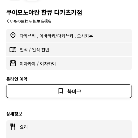
쿠이모노야완 한큐 다카츠키점
くいもの屋わん 阪急高槻店
다카쓰키
,
이바라키/다카쓰키
,
오사카부
일식
/
일식 전반
이자카야
/
이자카야
온라인 예약
북마크
상세정보
요리