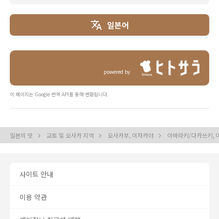
일본어
powered by
이 페이지는 Google 번역 API를 통해 변환됩니다.
일본의 맛
교토 및 오사카 지역
오사카부, 이자카야
이바라키/다카쓰키,
사이트 안내
이용 약관