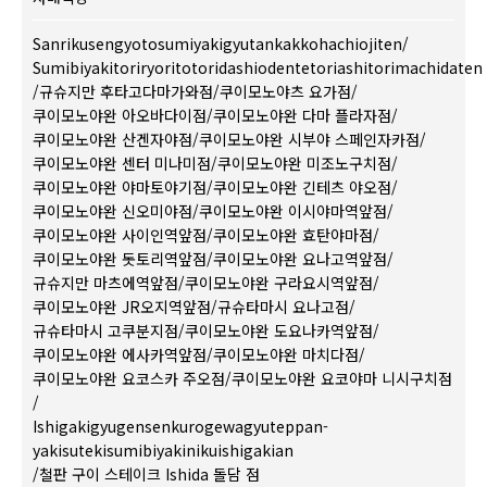
Sanrikusengyotosumiyakigyutankakkohachiojiten
/
Sumibiyakitoriryoritotoridashiodentetoriashitorimachidaten
/
규슈지만 후타고다마가와점
/
쿠이모노야츠 요가점
/
쿠이모노야완 아오바다이점
/
쿠이모노야완 다마 플라자점
/
쿠이모노야완 산겐자야점
/
쿠이모노야완 시부야 스페인자카점
/
쿠이모노야완 센터 미나미점
/
쿠이모노야완 미조노구치점
/
쿠이모노야완 야마토야기점
/
쿠이모노야완 긴테츠 야오점
/
쿠이모노야완 신오미야점
/
쿠이모노야완 이시야마역앞점
/
쿠이모노야완 사이인역앞점
/
쿠이모노야완 효탄야마점
/
쿠이모노야완 돗토리역앞점
/
쿠이모노야완 요나고역앞점
/
규슈지만 마츠에역앞점
/
쿠이모노야완 구라요시역앞점
/
쿠이모노야완 JR오지역앞점
/
규슈타마시 요나고점
/
규슈타마시 고쿠분지점
/
쿠이모노야완 도요나카역앞점
/
쿠이모노야완 에사카역앞점
/
쿠이모노야완 마치다점
/
쿠이모노야완 요코스카 주오점
/
쿠이모노야완 요코야마 니시구치점
/
Ishigakigyugensenkurogewagyuteppan-
yakisutekisumibiyakinikuishigakian
/
철판 구이 스테이크 Ishida 돌담 점