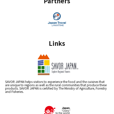
Partners
Links
SAVOR JAPAN helps visitors to experience the food and the cuisines that
are unique to regions as well as the rural communities that produce these
products. SAVOR JAPAN is certified by The Ministry of Agriculture, Forestry
and Fisheries.