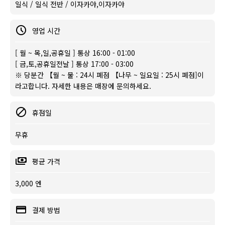
일식 / 일식 전반 / 이자카야,이자카야
영업 시간
[ 월 ~ 목,일,공휴일 ] 통상 16:00 - 01:00
[ 금,토,공휴일전날 ] 통상 17:00 - 03:00
※ 당분간 【월 ~ 물 : 24시 폐점 【나무 ~ 일요일 : 25시 폐점]이
라고합니다. 자세한 내용은 매장에 문의하세요.
휴점일
무휴
평균 가격
3,000 엔
결제 방법