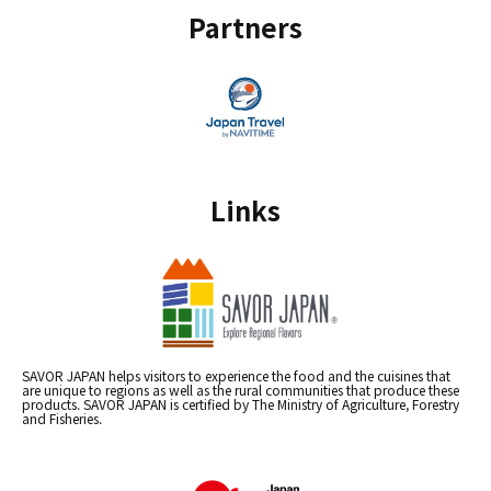
Partners
Links
SAVOR JAPAN helps visitors to experience the food and the cuisines that
are unique to regions as well as the rural communities that produce these
products. SAVOR JAPAN is certified by The Ministry of Agriculture, Forestry
and Fisheries.