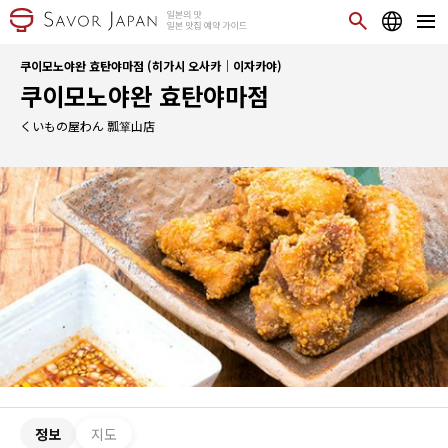
쿠이모노야완 효탄야마점 (히가시 오사카｜이자카야)
쿠이모노야완 효탄야마점
くいもの屋わん 瓢箪山店
정보
지도