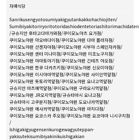
자매식당
Sanrikusengyotosumiyakigyutankakkohachiojiten
/
Sumibiyakitoriryoritotoridashiodentetoriashitorimachidaten
/
규슈지만 후타고다마가와점
/
쿠이모노야츠 요가점
/
쿠이모노야완 아오바다이점
/
쿠이모노야완 다마 플라자점
/
쿠이모노야완 산겐자야점
/
쿠이모노야완 시부야 스페인자카점
/
쿠이모노야완 센터 미나미점
/
쿠이모노야완 미조노구치점
/
쿠이모노야완 야마토야기점
/
쿠이모노야완 긴테츠 야오점
/
쿠이모노야완 한큐 다카츠키점
/
쿠이모노야완 신오미야점
/
쿠이모노야완 이시야마역앞점
/
쿠이모노야완 사이인역앞점
/
쿠이모노야완 돗토리역앞점
/
쿠이모노야완 요나고역앞점
/
규슈지만 마츠에역앞점
/
쿠이모노야완 구라요시역앞점
/
쿠이모노야완 JR오지역앞점
/
규슈타마시 요나고점
/
규슈타마시 고쿠분지점
/
쿠이모노야완 도요나카역앞점
/
쿠이모노야완 에사카역앞점
/
쿠이모노야완 마치다점
/
쿠이모노야완 요코스카 주오점
/
쿠이모노야완 요코야마 니시구치점
/
Ishigakigyugensenkurogewagyuteppan-
yakisutekisumibiyakinikuishigakian