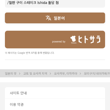
/
철판 구이 스테이크 Ishida 돌담 점
일본어
powered by
이 페이지는 Google 번역 API를 통해 변환됩니다.
일본의 맛
교토 및 오사카 지역
오사카부, 이자카야
모리구치/네야가와/
사이트 안내
이용 약관