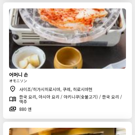
어머니 손
オモニソン
사이조/히가시히로시마, 쿠레, 히로시마현
한국 요리, 아시아 요리 / 야키니쿠(숯불고기) / 한국 요리 /
맥주
880 엔