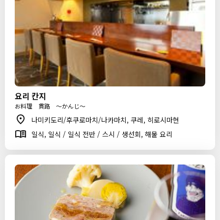
요리 칸지
お料理 貫路 ～かんじ～
나미키도리/후쿠로마치/나카마치, 쿠레, 히로시마현
일식, 일식 / 일식 전반 / 스시 / 생선회, 해물 요리