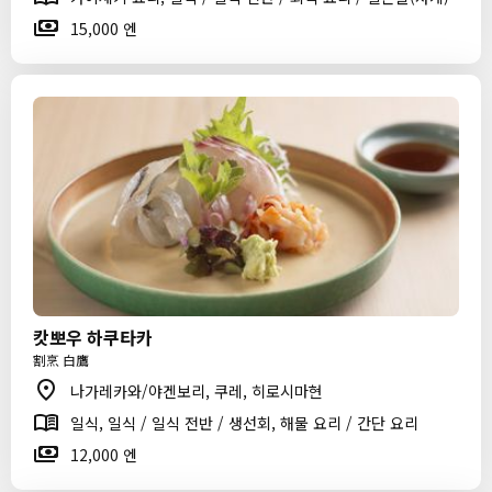
15,000 엔
캇뽀우 하쿠타카
割烹 白鷹
나가레카와/야겐보리, 쿠레, 히로시마현
일식, 일식 / 일식 전반 / 생선회, 해물 요리 / 간단 요리
12,000 엔