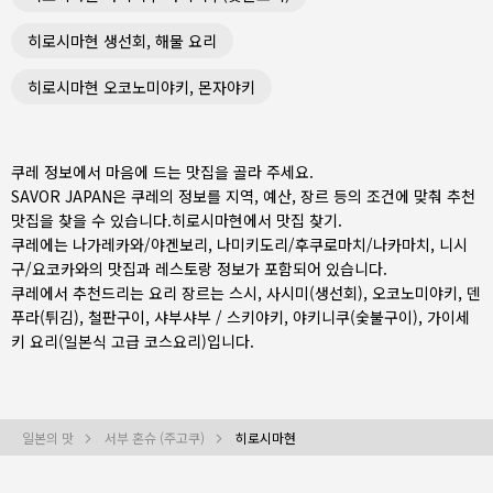
히로시마현 생선회, 해물 요리
히로시마현 오코노미야키, 몬자야키
쿠레 정보에서 마음에 드는 맛집을 골라 주세요.
SAVOR JAPAN은 쿠레의 정보를 지역, 예산, 장르 등의 조건에 맞춰 추천
맛집을 찾을 수 있습니다.
히로시마현
에서 맛집 찾기.
쿠레에는
나가레카와/야겐보리
,
나미키도리/후쿠로마치/나카마치
,
니시
구/요코카와
의 맛집과 레스토랑 정보가 포함되어 있습니다.
쿠레에서 추천드리는 요리 장르는
스시
,
사시미(생선회)
,
오코노미야키
,
덴
푸라(튀김)
,
철판구이
,
샤부샤부 / 스키야키
,
야키니쿠(숯불구이)
,
가이세
키 요리(일본식 고급 코스요리)
입니다.
일본의 맛
서부 혼슈 (주고쿠)
히로시마현