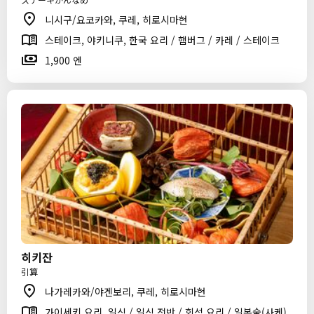
니시구/요코카와, 쿠레, 히로시마현
스테이크, 야키니쿠, 한국 요리 / 햄버그 / 카레 / 스테이크
1,900 엔
히키잔
引算
나가레카와/야겐보리, 쿠레, 히로시마현
가이세키 요리, 일식 / 일식 전반 / 회석 요리 / 일본술(사케)