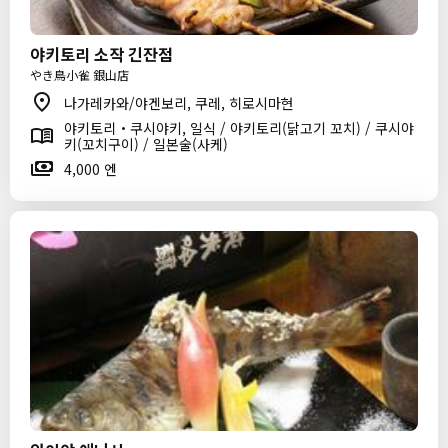
야키토리 소작 긴잔점
やき鳥小雀 銀山店
나가레카와/야겐보리, 쿠레, 히로시마현
야키토리・쿠시야키, 일식 / 야키토리(닭고기 꼬치) / 쿠시야
키(꼬치구이) / 일본술(사케)
4,000 엔