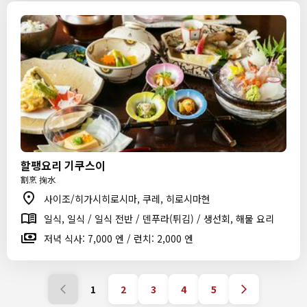
할팽요리 기쿠스이
割烹 掬水
사이조/히가시히로시마, 쿠레, 히로시마현
일식, 일식 / 일식 전반 / 덴푸라(튀김) / 생선회, 해물 요리
저녁 식사: 7,000 엔 / 런치: 2,000 엔
1
2
3
4
5