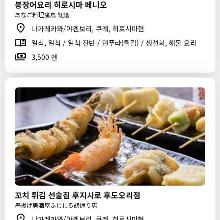
붕장어요리 히로시마 베니오
あなご料理廣島 紅緒
나가레카와/야겐보리, 쿠레, 히로시마현
일식, 일식 / 일식 전반 / 덴푸라(튀김) / 생선회, 해물 요리
3,500 엔
꼬치 튀김 선술집 후지시로 후도오리점
串揚げ居酒屋ふじしろ胡通り店
나가레카와/야겐보리, 쿠레, 히로시마현