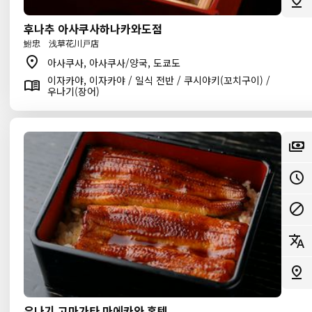
후나추 아사쿠사하나카와도점
鮒忠 浅草花川戸店
아사쿠사, 아사쿠사/양국, 도쿄도
이자카야, 이자카야 / 일식 전반 / 쿠시야키(꼬치구이) /
우나기(장어)
우나기 고마가타 마에카와 혼텐