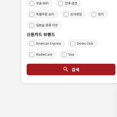
무료 WiFi
전체 금연
특별주문 요리
심야영업
런치
일본술 종류 다양
신용카드 브랜드
American Express
Diners Club
MasterCard
Visa
검색