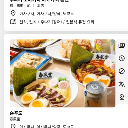
鰻 駒形 前川 本店
아사쿠사, 아사쿠사/양국, 도쿄도
일식, 일식 / 우나기(장어) / 일본식 퓨전 요리
슌푸도
春風堂
아사쿠사, 아사쿠사/양국, 도쿄도