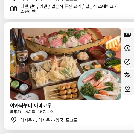
라멘 전반, 라멘 / 일본식 퓨전 요리 / 일본식 스테이크 /
쇼유라멘
야카타부네 아미코우
屋形船 あみ幸（あみこう）
아사쿠사, 아사쿠사/양국, 도쿄도