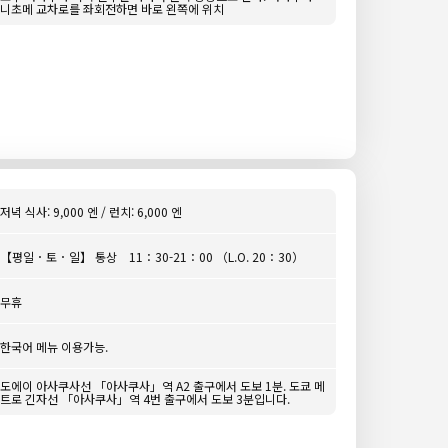
니초메 교차로를 좌회전하면 바로 왼쪽에 위치
저녁 식사: 9,000 엔 / 런치: 6,000 엔
【평일 ･ 토 ･ 일】 통상 11：30-21：00 （L.O. 20：30）
무휴
한국어 메뉴 이용가능.
도에이 아사쿠사선 「아사쿠사」역 A2 출구에서 도보 1분. 도쿄 메
트로 긴자선 「아사쿠사」역 4번 출구에서 도보 3분입니다.