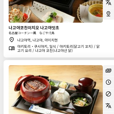
나고야코친이치오 나고야잇초
名古屋コーチン一鳳 なごや弌鳥
나고야역, 나고야, 아이치현
야키토리・쿠시야키, 일식 / 야키토리(닭고기 꼬치) / 닭
고기 요리 / 나고야 코친(나고야산 닭)