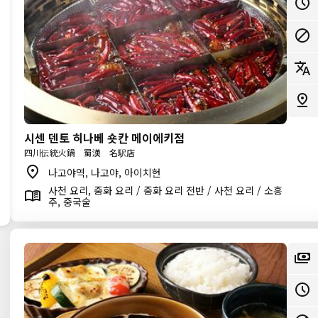
시센 덴토 히나베 숏칸 메이에키점
四川伝統火鍋 蜀漢 名駅店
나고야역, 나고야, 아이치현
사천 요리, 중화 요리 / 중화 요리 전반 / 사천 요리 / 소흥
주, 중국술