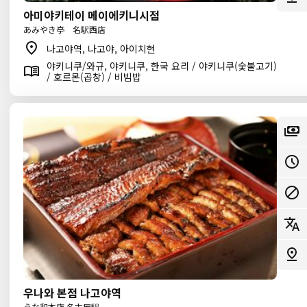
아미야키테이 메이에키니시점
あみやき亭 名駅西店
나고야역, 나고야, 아이치현
야키니쿠/와규, 야키니쿠, 한국 요리 / 야키니쿠(숯불고기)
/ 호르몬(곱창) / 비빔밥
우나와 본점 나고야역
うな和本店 名古屋駅