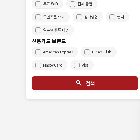
무료 WiFi
전체 금연
특별주문 요리
심야영업
런치
일본술 종류 다양
신용카드 브랜드
American Express
Diners Club
MasterCard
Visa
검색