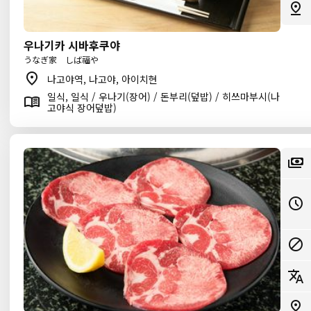
우나기카 시바후쿠야
うなぎ家 しば福や
나고야역, 나고야, 아이치현
일식, 일식 / 우나기(장어) / 돈부리(덮밥) / 히쓰마부시(나
고야식 장어덮밥)