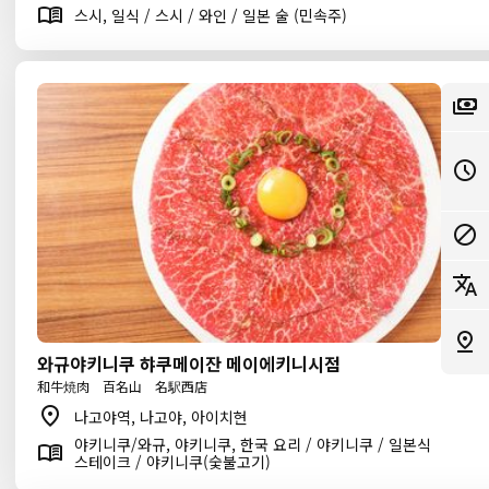
스시, 일식 / 스시 / 와인 / 일본 술 (민속주)
와규야키니쿠 햐쿠메이잔 메이에키니시점
和牛焼肉 百名山 名駅西店
나고야역, 나고야, 아이치현
야키니쿠/와규, 야키니쿠, 한국 요리 / 야키니쿠 / 일본식
스테이크 / 야키니쿠(숯불고기)