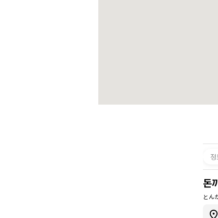
정
돈
とん