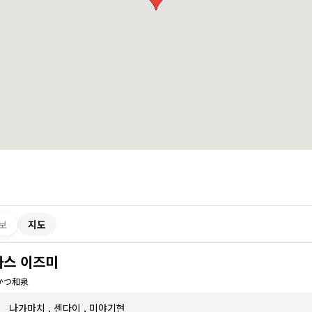
보
지도
까스 이즈미
かつ和泉
나가마치
,
센다이
,
미야기현