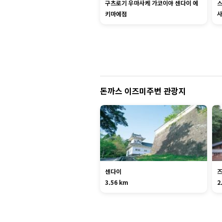
구츠로기 우마사케 가코이야 센다이 에
키마에점
돈까스 이즈미주변 관광지
센다이
3.56 km
2