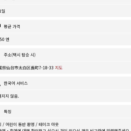
요일
평균 가격
450 엔
주소(택시 탑승 시)
城県仙台市太白区長町7-18-33
지도
한국어 서비스
려지지 않음.
특징
치
/
어린이 동반 환영
/
테이크 아웃
금연・흡연에 대해 확인하고 싶으신 것이 있으실 경우 비고란에 입력해주세요.