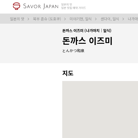
일본의 맛
북부 혼슈 (도호쿠)
미야기현, 일식
센다이, 일식
나가마
돈까스 이즈미 (나가마치｜일식)
돈까스 이즈미
とんかつ和泉
지도