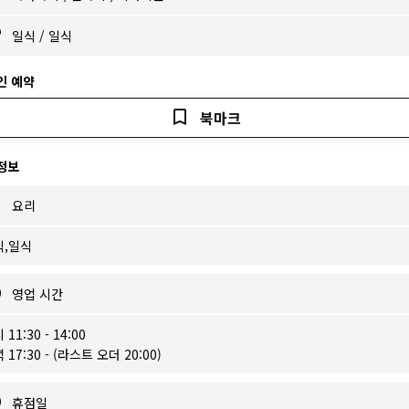
일식
/
일식
인 예약
북마크
정보
요리
식,일식
영업 시간
 11:30 - 14:00
 17:30 - (라스트 오더 20:00)
휴점일