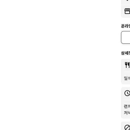
온라
상세
일
런치
저녁