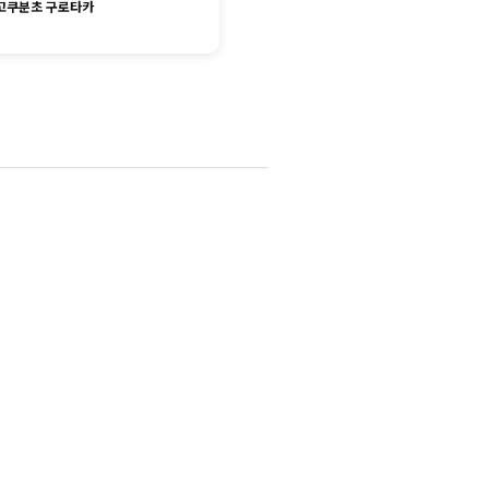
고쿠분초 구로타카