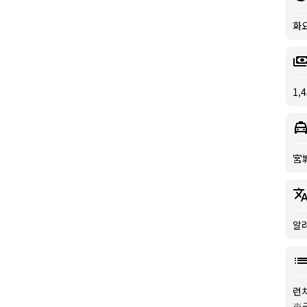
화
1,
宮
알
런
※