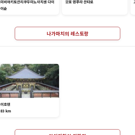
스미비야키토산리쿠우미노사치센 다이
갓포 덴푸라 산타로
사이슌
나가마치의 레스토랑
즈이호덴
.83 km