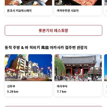
온조시 키요야스테이
아자부주반 시모이
롯본기의 레스토랑
동적 주방 & 바 히비키 風庭 아카사카 점주변 관광지
신주쿠
아사쿠사
5.29 km
7.7 km