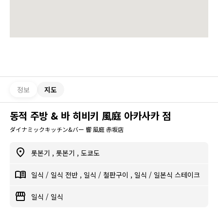
정보
지도
동적 주방 & 바 히비키 風庭 아카사카 점
ダイナミックキッチン&バー 響 風庭 赤坂店
롯본기
,
롯본기
,
도쿄도
일식
/
일식 전반
,
일식
/
철판구이
,
일식
/
일본식 스테이크
일식
/
일식