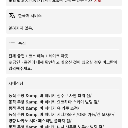
東京都港区赤坂1-11-44 赤坂インターシティ2F
지도
한국어 서비스
알려지지 않음.
특징
전체 금연
/
코스 메뉴
/
테이크 아웃
※금연・흡연에 대해 확인하고 싶으신 것이 있으실 경우 비고란에
입력해주세요.
자매식당
동적 주방 &amp; 바 히비키 신주쿠 사잔 타워 점
/
동적 주방 &amp; 바 히비키 요코하마 스카이 빌딩 점
/
동적 주방 &amp; 바 히비키 유 라쿠 쵸점
/
동적 주방 &amp; 바 히비키 시나가와 점
/
OBP 가능
/
칸 오사카
/
영향 나카노 시마 페스티벌 플라자 점
/
동적 주방 &amp; 바 히비키 니시 신주쿠 노무라 빌딩 점
/