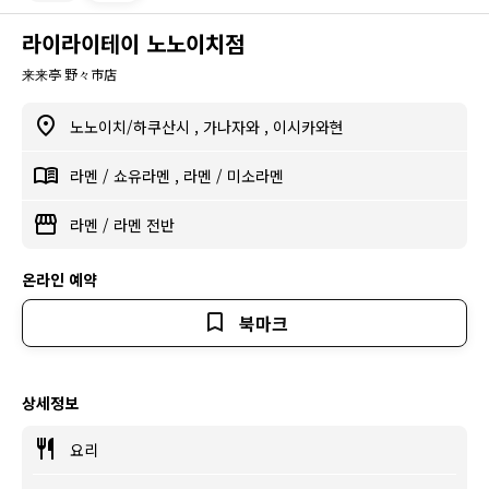
라이라이테이 노노이치점
来来亭 野々市店
노노이치/하쿠산시
,
가나자와
,
이시카와현
라멘
/
쇼유라멘
,
라멘
/
미소라멘
라멘
/
라멘 전반
온라인 예약
북마크
상세정보
요리