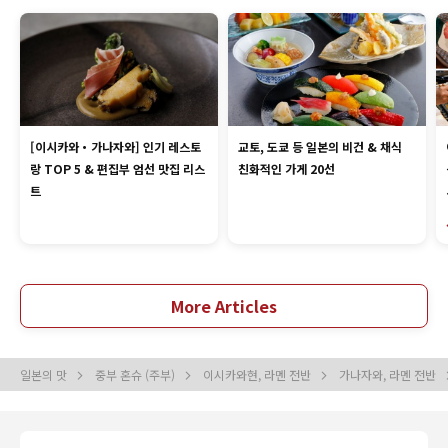
[이시카와・가나자와] 인기 레스토
교토, 도쿄 등 일본의 비건 & 채식
랑 TOP 5 & 편집부 엄선 맛집 리스
친화적인 가게 20선
트
More Articles
일본의 맛
중부 혼슈 (주부)
이시카와현, 라멘 전반
가나자와, 라멘 전반