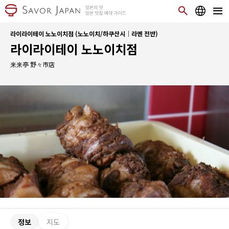
라이라이테이 노노이치점 (노노이치/하쿠산시｜라멘 전반)
라이라이테이 노노이치점
来来亭 野々市店
정보
지도