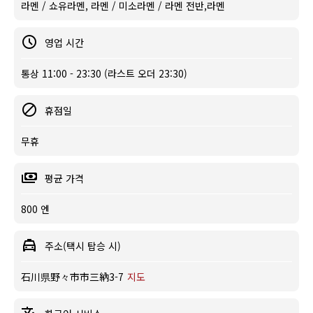
라멘 / 쇼유라멘, 라멘 / 미소라멘 / 라멘 전반,라멘
영업 시간
통상 11:00 - 23:30 (라스트 오더 23:30)
휴점일
무휴
평균 가격
800 엔
주소(택시 탑승 시)
石川県野々市市三納3-7
지도