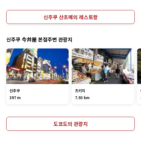
신주쿠 산초메의 레스토랑
신주쿠 今井屋 본점주변 관광지
신주쿠
츠키지
397 m
7.93 km
도쿄도의 관광지