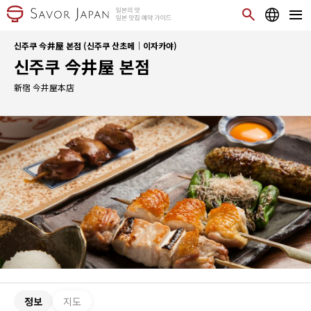
신주쿠 今井屋 본점 (신주쿠 산초메｜이자카야)
신주쿠 今井屋 본점
新宿 今井屋本店
정보
지도