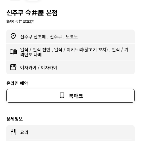
신주쿠 今井屋 본점
新宿 今井屋本店
신주쿠 산초메
,
신주쿠
,
도쿄도
일식
/
일식 전반
,
일식
/
야키토리(닭고기 꼬치)
,
일식
/
기
리탄포 나베
이자카야
/
이자카야
온라인 예약
북마크
상세정보
요리