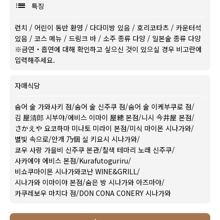
특징
런치
/
어린이 동반 환영
/
다다미방 있음
/
호리코타츠
/
카운터석
있음
/
코스 메뉴
/
드링크 바
/
소주 종류 다양
/
일본술 종류 다양
※금연・흡연에 대해 확인하고 싶으신 것이 있으실 경우 비고란에
입력해주세요.
자매식당
숨어 술 가와사키 점
/
숨어 술 신주쿠 점
/
숨어 술 이케부쿠로 점
/
김 屋清郎 시부야
/
에비스 이마이 屋總 본점
/
니시 今井屋 본점
/
さかえや 요코하마 미나토 미라이 본점
/
미식 마이몬 시나가와
/
별빛 속으로
/
안개 乃個 실 키요시 시나가와
/
쿄우 사랑 가을비 신주쿠 본관
/
칠색 테마리 노래 신주쿠
/
사카에야 에비스 본점
/
Kurafutoguriru
/
비쇼쿠마이몬 시나가와코난 WINE&GRILL
/
시나가와 이마이야 본점
/
숨은 방 시나가와 아즈마야
/
카쿠레보우 마치다 점
/
DON CONA CONERY 시나가와