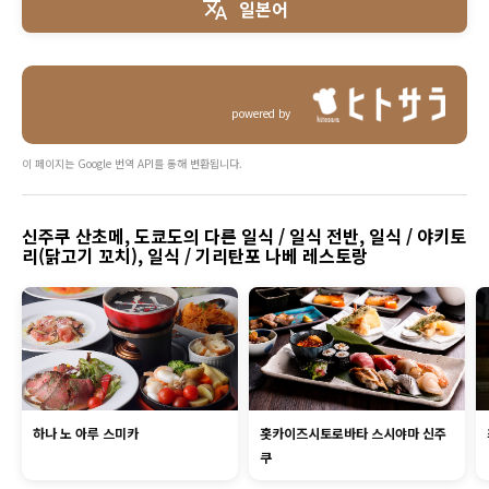
일본어
powered by
이 페이지는 Google 번역 API를 통해 변환됩니다.
신주쿠 산초메, 도쿄도의 다른 일식 / 일식 전반, 일식 / 야키토
리(닭고기 꼬치), 일식 / 기리탄포 나베 레스토랑
하나 노 아루 스미카
홋카이즈시토로바타 스시야마 신주
쿠