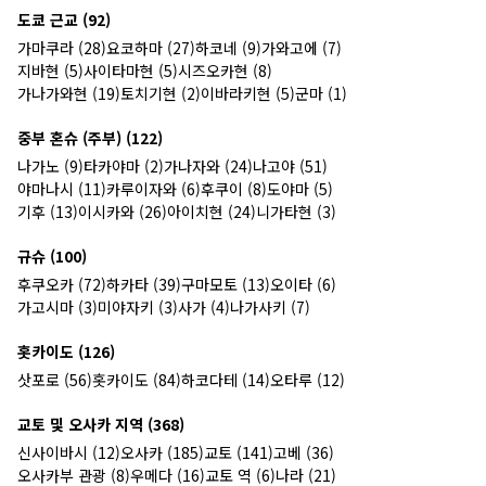
도쿄 근교 (92)
가마쿠라 (28)
요코하마 (27)
하코네 (9)
가와고에 (7)
지바현 (5)
사이타마현 (5)
시즈오카현 (8)
가나가와현 (19)
토치기현 (2)
이바라키현 (5)
군마 (1)
중부 혼슈 (주부) (122)
나가노 (9)
타카야마 (2)
가나자와 (24)
나고야 (51)
야마나시 (11)
카루이자와 (6)
후쿠이 (8)
도야마 (5)
기후 (13)
이시카와 (26)
아이치현 (24)
니가타현 (3)
규슈 (100)
후쿠오카 (72)
하카타 (39)
구마모토 (13)
오이타 (6)
가고시마 (3)
미야자키 (3)
사가 (4)
나가사키 (7)
홋카이도 (126)
삿포로 (56)
홋카이도 (84)
하코다테 (14)
오타루 (12)
교토 및 오사카 지역 (368)
신사이바시 (12)
오사카 (185)
교토 (141)
고베 (36)
오사카부 관광 (8)
우메다 (16)
교토 역 (6)
나라 (21)