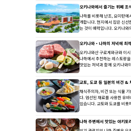
오키나와에서 즐기는 뷔페 조식 
나하를 비롯해 난조, 요미탄에
개합니다. 현지에서 잡은 신선한
는 것이 매력입니다. 오키나와
게 관광을 시작하지 않으시겠
오키나와・나하의 저녁에 최
오키나와산 구로게와규와 이시가
나하에서 추천하는 레스토랑을 
맛있는 저녁과 함께 오키나와의
교토, 도쿄 등 일본의 비건 &
채식주의자, 비건 또는 식물 
다. 엄선된 재료를 사용한 유바
있습니다. 교토와 도쿄를 비롯
개합니다.
나하 주변에서 맛있는 야키토리
인기 관광지인 나하 주변은 오