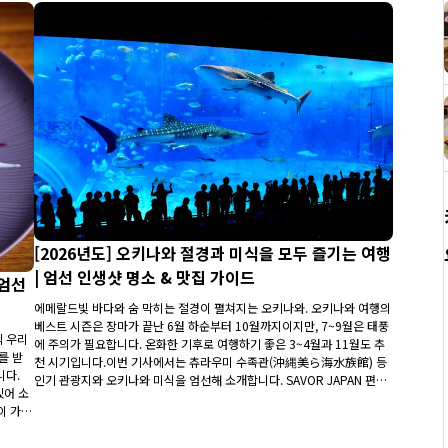
[2026년도] 오키나와 절경과 미식을 모두 즐기는 여행
| 엄선 인생샷 명소 & 맛집 가이드
 엄선
에메랄드빛 바다와 숨 막히는 절경이 펼쳐지는 오키나와. 오키나와 여행의
베스트 시즌은 장마가 끝난 6월 하순부터 10월까지이지만, 7~9월은 태풍
직 우리
에 주의가 필요합니다. 온화한 기후로 여행하기 좋은 3~4월과 11월도 추
를 받
천 시기입니다.이번 기사에서는 츄라우미 수족관(沖縄美ら海水族館) 등
니다.
인기 관광지와 오키나와 미식을 엄선해 소개합니다. SAVOR JAPAN 편집
있어 소
부가 추천하는 예약 가능 레스토랑을 활용해, 여행의 목적을 확실하게 즐
이 가이
겨보세요.