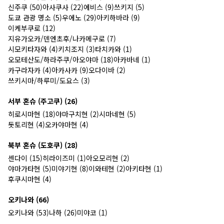
신주쿠 (50)
아사쿠사 (22)
에비스 (9)
쓰키지 (5)
도쿄 관광 명소 (5)
우에노 (29)
아키하바라 (9)
이케부쿠로 (12)
지유가오카/덴엔초후/나카메구로 (7)
시모키타자와 (4)
키치조지 (3)
타치카와 (1)
오모테산도/하라주쿠/아오야마 (18)
아카바네 (1)
카구라자카 (4)
아카사카 (9)
오다이바 (2)
쓰키시마/하루미/도요스 (3)
서부 혼슈 (주고쿠) (26)
히로시마현 (18)
야마구치현 (2)
시마네현 (5)
돗토리현 (4)
오카야마현 (4)
북부 혼슈 (도호쿠) (28)
센다이 (15)
히라이즈미 (1)
아오모리현 (2)
야마가타현 (5)
미야기현 (8)
이와테현 (2)
아키타현 (1)
후쿠시마현 (4)
오키나와 (66)
오키나와 (53)
나하 (26)
미야코 (1)