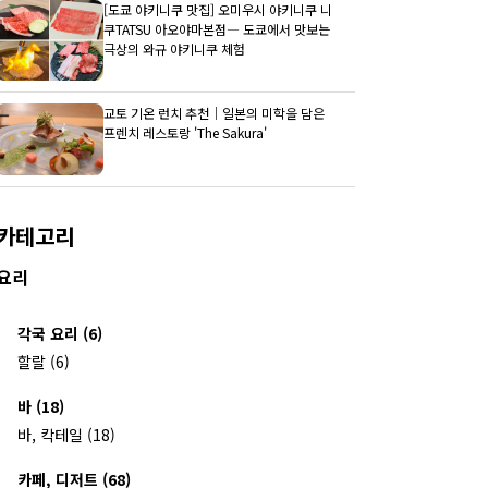
[도쿄 야키니쿠 맛집] 오미우시 야키니쿠 니
쿠TATSU 아오야마본점― 도쿄에서 맛보는
극상의 와규 야키니쿠 체험
교토 기온 런치 추천｜일본의 미학을 담은
프렌치 레스토랑 'The Sakura'
카테고리
요리
각국 요리 (6)
할랄 (6)
바 (18)
바, 칵테일 (18)
카페, 디저트 (68)