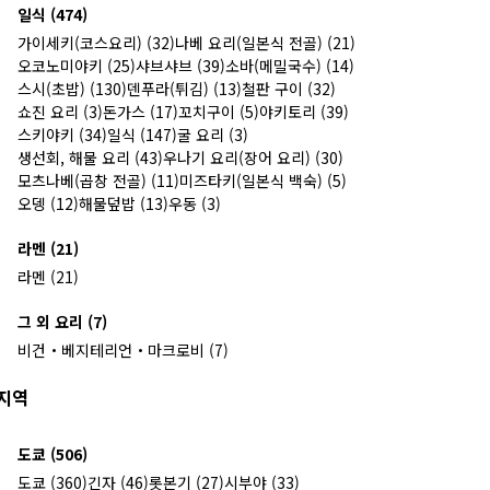
일식 (474)
가이세키(코스요리) (32)
나베 요리(일본식 전골) (21)
오코노미야키 (25)
샤브샤브 (39)
소바(메밀국수) (14)
스시(초밥) (130)
덴푸라(튀김) (13)
철판 구이 (32)
쇼진 요리 (3)
돈가스 (17)
꼬치구이 (5)
야키토리 (39)
스키야키 (34)
일식 (147)
굴 요리 (3)
생선회, 해물 요리 (43)
우나기 요리(장어 요리) (30)
모츠나베(곱창 전골) (11)
미즈타키(일본식 백숙) (5)
오뎅 (12)
해물덮밥 (13)
우동 (3)
라멘 (21)
라멘 (21)
그 외 요리 (7)
비건・베지테리언・마크로비 (7)
지역
도쿄 (506)
도쿄 (360)
긴자 (46)
롯본기 (27)
시부야 (33)