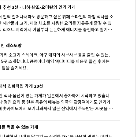
추천 3선 - 나하·난조·요미탄의 인기 가게
서 일찍 일어나서라도 방문하고 싶은 뷔페 스타일의 아침 식사를 소
 해산물과 고기, 제철 채소를 사용한 요리를 자유롭게 즐길 수 있
의 리조트 지역에서 아침부터 든든하게 에너지를 충전하고 활기차
습니까?
적인 레스토랑
키 소고기 스테이크, 아구 돼지의 샤브샤브 등을 즐길 수 있는,
5곳 소개합니다.관광이나 해양 액티비티를 마음껏 즐긴 후에는
 밤을 즐기세요.
 채식 친화적인 가게 20선
기반 식사 옵션이 있는 가게가 일본에서 증가하기 시작하고 있습니
나 정진 요리 등 일본 특유의 메뉴는 외국인 관광객에게도 인기가
해 홋카이도에서 오키나와까지 일본 전역에서 주목받는 20곳을 소
를 먹을 수 있는 가게
키나와현산 브랜드 닭고기 등 신선한 재료를 사용한 맛있는 야키토