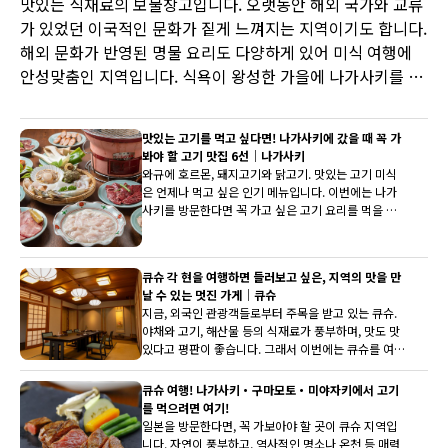
맛있는 식재료의 보물창고입니다. 오랫동안 해외 국가와 교류
가 있었던 이국적인 문화가 짙게 느껴지는 지역이기도 합니다.
해외 문화가 반영된 명물 요리도 다양하게 있어 미식 여행에
안성맞춤인 지역입니다. 식욕이 왕성한 가을에 나가사키를 방
문하여 나가사키의 미각을 만끽해 보지 않으시겠습니까?
맛있는 고기를 먹고 싶다면! 나가사키에 갔을 때 꼭 가
봐야 할 고기 맛집 6선｜나가사키
와규에 호르몬, 돼지고기와 닭고기. 맛있는 고기 미식
은 언제나 먹고 싶은 인기 메뉴입니다. 이번에는 나가
사키를 방문한다면 꼭 가고 싶은 고기 요리를 먹을 수
있는 가게 5곳을 픽업해 보았습니다. 조달, 조리법, 마
무리 등 각 가게마다 고유한 고기 메뉴는 필수입니다.
어떤 것을 먹어도 실패 없는 가게들이 모여 있습니다!
큐슈 각 현을 여행하면 들러보고 싶은, 지역의 맛을 만
날 수 있는 멋진 가게｜큐슈
지금, 외국인 관광객들로부터 주목을 받고 있는 큐슈.
야채와 고기, 해산물 등의 식재료가 풍부하며, 맛도 맛
있다고 평판이 좋습니다. 그래서 이번에는 큐슈를 여행
하면 들러보고 싶은, 지역의 맛을 만날 수 있는 가게를
5곳 선정했습니다. 각 지역의 특색이 나타난 요리들을,
큐슈 여행! 나가사키・구마모토・미야자키에서 고기
꼭 체험해 보세요.
를 먹으려면 여기!
일본을 방문한다면, 꼭 가보아야 할 곳이 큐슈 지역입
니다. 자연이 풍부하고, 역사적인 명소나 온천 등 매력