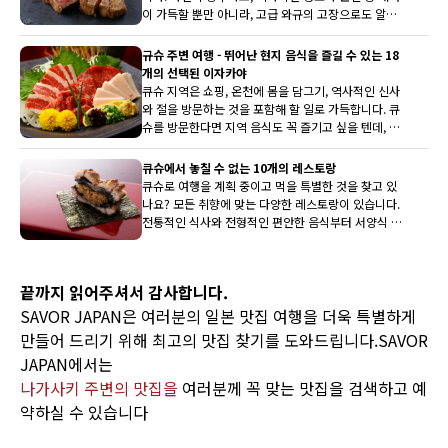
이 가득할 뿐만 아니라, 고급 와규의 고장으로도 알려
져 있습니다. 그래서 큐슈 지역에서 추천하는 고기 요
리점을 선정했습니다. 야키니쿠나 모츠나베, 철판구이
규슈 주변 여행 - 뛰어난 현지 음식을 즐길 수 있는 18
등 다양한 스타일로 즐길 수 있는 5곳. 큐슈 여행은 맛
개의 선택된 이자카야
있는 고기 요리로 결정입니다.
큐슈 지역은 쇼핑, 온천에 몸을 담그기, 역사적인 신사
와 절을 방문하는 것을 포함해 할 일로 가득합니다. 큐
슈를 방문한다면 지역 음식도 꼭 즐기고 싶을 텐데, 여
기 이 지역 특유의 미식을 즐길 수 있는 추천 이자카야
18곳이 있습니다.
큐슈에서 놓칠 수 없는 10개의 레스토랑
큐슈로 여행을 계획 중이고 먹을 특별한 것을 찾고 있
나요? 모든 취향에 맞는 다양한 레스토랑이 있습니다.
전통적인 식사와 전형적인 편안한 음식부터 서양식 요
리와 다양한 민족 음식에 이르기까지, 여기에서 최고의
식당을 발검하세요.
끝까지 읽어주셔서 감사합니다.
SAVOR JAPAN은 여러분의 일본 맛집 여행을 더욱 특별하게
만들어 드리기 위해 최고의 맛집 찾기를 도와드립니다.SAVOR
JAPAN에서는
나가사키 주변의 맛집을
여러분께 꼭 맞는 맛집을 검색하고 예
약하실 수 있습니다