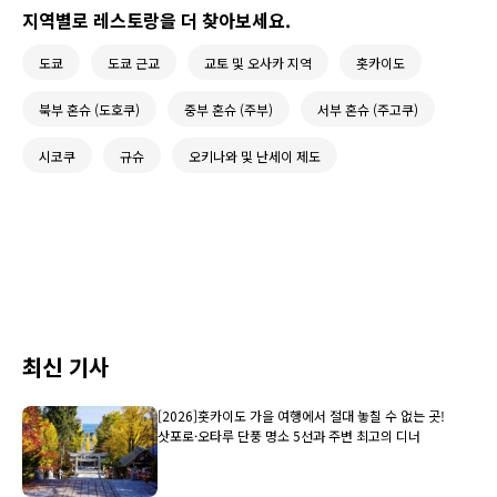
지역별로 레스토랑을 더 찾아보세요.
도쿄
도쿄 근교
교토 및 오사카 지역
홋카이도
북부 혼슈 (도호쿠)
중부 혼슈 (주부)
서부 혼슈 (주고쿠)
시코쿠
규슈
오키나와 및 난세이 제도
최신 기사
[2026]홋카이도 가을 여행에서 절대 놓칠 수 없는 곳!
삿포로·오타루 단풍 명소 5선과 주변 최고의 디너