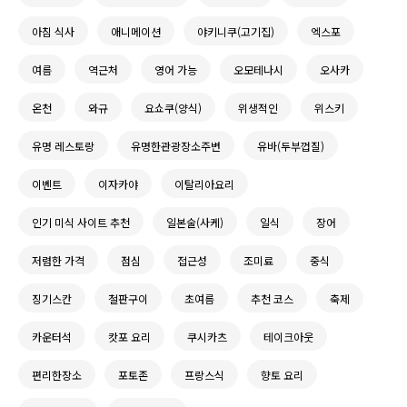
아침 식사
애니메이션
야키니쿠(고기집)
엑스포
여름
역근처
영어 가능
오모테나시
오사카
온천
와규
요쇼쿠(양식)
위생적인
위스키
유명 레스토랑
유명한관광장소주변
유바(두부껍질)
이벤트
이자카야
이탈리아요리
인기 미식 사이트 추천
일본술(사케)
일식
장어
저렴한 가격
점심
접근성
조미료
중식
징기스칸
철판구이
초여름
추천 코스
축제
카운터석
캇포 요리
쿠시카츠
테이크아웃
편리한장소
포토존
프랑스식
향토 요리