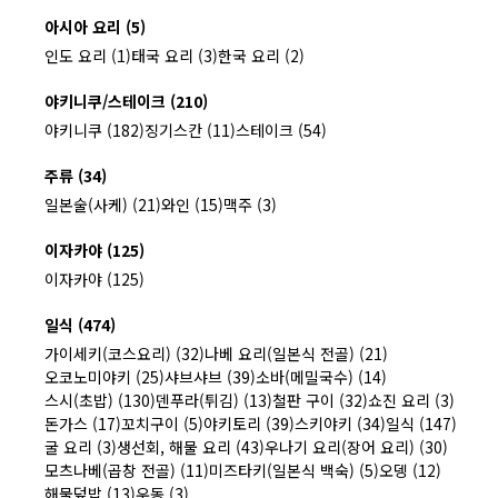
아시아 요리 (5)
인도 요리 (1)
태국 요리 (3)
한국 요리 (2)
야키니쿠/스테이크 (210)
야키니쿠 (182)
징기스칸 (11)
스테이크 (54)
주류 (34)
일본술(사케) (21)
와인 (15)
맥주 (3)
이자카야 (125)
이자카야 (125)
일식 (474)
가이세키(코스요리) (32)
나베 요리(일본식 전골) (21)
오코노미야키 (25)
샤브샤브 (39)
소바(메밀국수) (14)
스시(초밥) (130)
덴푸라(튀김) (13)
철판 구이 (32)
쇼진 요리 (3)
돈가스 (17)
꼬치구이 (5)
야키토리 (39)
스키야키 (34)
일식 (147)
굴 요리 (3)
생선회, 해물 요리 (43)
우나기 요리(장어 요리) (30)
모츠나베(곱창 전골) (11)
미즈타키(일본식 백숙) (5)
오뎅 (12)
해물덮밥 (13)
우동 (3)