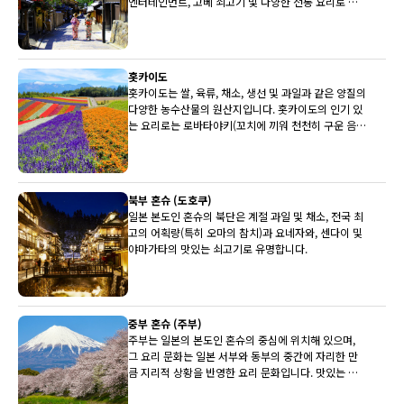
엔터테인먼트, 고베 쇠고기 및 다양한 전통 요리로 유
명합니다.
홋카이도
홋카이도는 쌀, 육류, 채소, 생선 및 과일과 같은 양질의
다양한 농수산물의 원산지입니다. 홋카이도의 인기 있
는 요리로는 로바타야키(꼬치에 끼워 천천히 구운 음
식)와 삿포로 미소 라멘이 있습니다.
북부 혼슈 (도호쿠)
일본 본도인 혼슈의 북단은 계절 과일 및 채소, 전국 최
고의 어획량(특히 오마의 참치)과 요네자와, 센다이 및
야마가타의 맛있는 쇠고기로 유명합니다.
중부 혼슈 (주부)
주부는 일본의 본도인 혼슈의 중심에 위치해 있으며,
그 요리 문화는 일본 서부와 동부의 중간에 자리한 만
큼 지리적 상황을 반영한 요리 문화입니다. 맛있는 히
다 쇠고기, 세계적으로 유명한 후지산과 유명한 사케