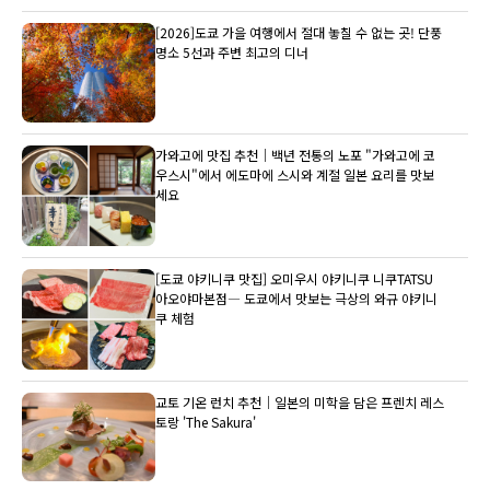
[2026]도쿄 가을 여행에서 절대 놓칠 수 없는 곳! 단풍
명소 5선과 주변 최고의 디너
가와고에 맛집 추천｜백년 전통의 노포 "가와고에 코
우스시"에서 에도마에 스시와 계절 일본 요리를 맛보
세요
[도쿄 야키니쿠 맛집] 오미우시 야키니쿠 니쿠TATSU
아오야마본점― 도쿄에서 맛보는 극상의 와규 야키니
쿠 체험
교토 기온 런치 추천｜일본의 미학을 담은 프렌치 레스
토랑 'The Sakura'