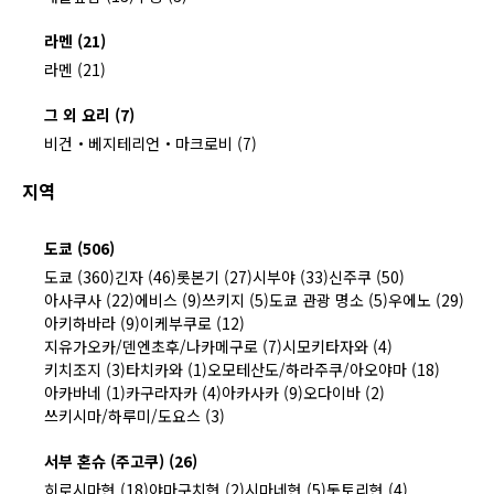
라멘 (21)
라멘 (21)
그 외 요리 (7)
비건・베지테리언・마크로비 (7)
지역
도쿄 (506)
도쿄 (360)
긴자 (46)
롯본기 (27)
시부야 (33)
신주쿠 (50)
아사쿠사 (22)
에비스 (9)
쓰키지 (5)
도쿄 관광 명소 (5)
우에노 (29)
아키하바라 (9)
이케부쿠로 (12)
지유가오카/덴엔초후/나카메구로 (7)
시모키타자와 (4)
키치조지 (3)
타치카와 (1)
오모테산도/하라주쿠/아오야마 (18)
아카바네 (1)
카구라자카 (4)
아카사카 (9)
오다이바 (2)
쓰키시마/하루미/도요스 (3)
서부 혼슈 (주고쿠) (26)
히로시마현 (18)
야마구치현 (2)
시마네현 (5)
돗토리현 (4)