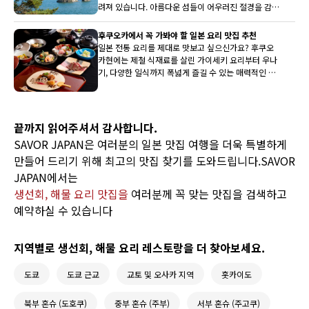
려져 있습니다. 아름다운 섬들이 어우러진 절경을 감상
한 후에는 지역 특산물인 미식을 즐겨보는 것은 어떨까
요? 이번에는 신선한 해산물과 전통의 맛을 만끽할 수
후쿠오카에서 꼭 가봐야 할 일본 요리 맛집 추천
있는 추천 레스토랑을 엄선하여 소개합니다.
일본 전통 요리를 제대로 맛보고 싶으신가요? 후쿠오
카현에는 제철 식재료를 살린 가이세키 요리부터 우나
기, 다양한 일식까지 폭넓게 즐길 수 있는 매력적인 맛
집들이 자리하고 있습니다. 지역의 개성과 계절의 맛이
어우러진 한 끼는 여행을 더욱 특별한 추억으로 만들어
줄 것입니다.
끝까지 읽어주셔서 감사합니다.
SAVOR JAPAN은 여러분의 일본 맛집 여행을 더욱 특별하게
만들어 드리기 위해 최고의 맛집 찾기를 도와드립니다.SAVOR
JAPAN에서는
생선회, 해물 요리 맛집을
여러분께 꼭 맞는 맛집을 검색하고
예약하실 수 있습니다
지역별로 생선회, 해물 요리 레스토랑을 더 찾아보세요.
도쿄
도쿄 근교
교토 및 오사카 지역
홋카이도
북부 혼슈 (도호쿠)
중부 혼슈 (주부)
서부 혼슈 (주고쿠)