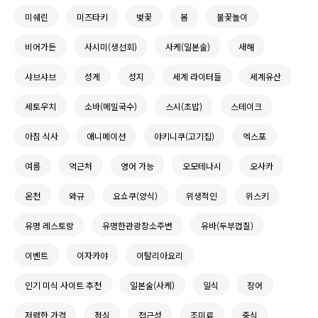
미쉐린
미즈타키
벚꽃
봄
불꽃놀이
비어가든
사시미(생선회)
사케(일본술)
새해
샤브샤브
성게
성지
세계 라이터들
세계유산
세토우치
소바(메밀국수)
스시(초밥)
스테이크
아침 식사
애니메이션
야키니쿠(고기집)
엑스포
여름
역근처
영어 가능
오모테나시
오사카
온천
와규
요쇼쿠(양식)
위생적인
위스키
유명 레스토랑
유명한관광장소주변
유바(두부껍질)
이벤트
이자카야
이탈리아요리
인기 미식 사이트 추천
일본술(사케)
일식
장어
저렴한 가격
점심
접근성
조미료
중식