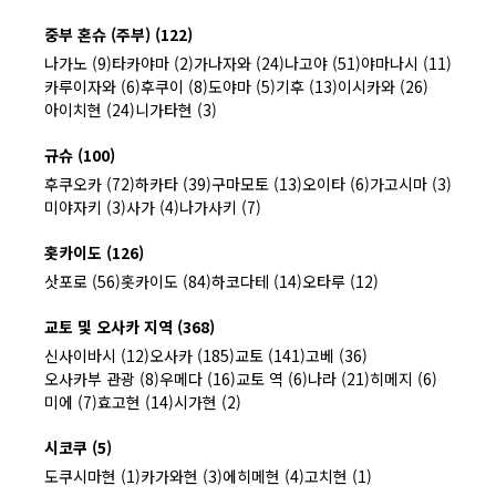
중부 혼슈 (주부) (122)
나가노 (9)
타카야마 (2)
가나자와 (24)
나고야 (51)
야마나시 (11)
카루이자와 (6)
후쿠이 (8)
도야마 (5)
기후 (13)
이시카와 (26)
아이치현 (24)
니가타현 (3)
규슈 (100)
후쿠오카 (72)
하카타 (39)
구마모토 (13)
오이타 (6)
가고시마 (3)
미야자키 (3)
사가 (4)
나가사키 (7)
홋카이도 (126)
삿포로 (56)
홋카이도 (84)
하코다테 (14)
오타루 (12)
교토 및 오사카 지역 (368)
신사이바시 (12)
오사카 (185)
교토 (141)
고베 (36)
오사카부 관광 (8)
우메다 (16)
교토 역 (6)
나라 (21)
히메지 (6)
미에 (7)
효고현 (14)
시가현 (2)
시코쿠 (5)
도쿠시마현 (1)
카가와현 (3)
에히메현 (4)
고치현 (1)