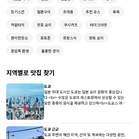
징기스칸
철판구이
초여름
추천 코스
축제
카운터석
캇포 요리
쿠시카츠
테이크아웃
편리한장소
포토존
프랑스식
향토 요리
혼밥족 환영
훌륭한 경치
지역별로 맛집 찾기
도쿄
일본 최대 도시인 도쿄는 일본 요리 문화의 중심입니
다.<br> 수많은 도쿄의 레스토랑에서 상상할 수 있는
모든 종류의 음식을 제공하고 있으며<br>도요스 어시
장은 전국 최상의 생선을 레스토랑에 지속적으로 제공
하고 있습니다.
도쿄 근교
도쿄 주변의 해안 지역, 산악 및 계곡에는 다양한 온천,