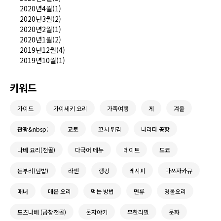
2020년4월(1)
2020년3월(2)
2020년2월(1)
2020년1월(2)
2019년12월(4)
2019년10월(1)
키워드
가이드
가이세키 요리
가족여행
게
겨울
관광&nbsp;
교토
꼬치 튀김
나리타 공항
나베 요리(전골)
다국어 메뉴
데이트
도쿄
돈부리(덮밥)
라멘
랭킹
레시피
마쓰자카규
매너
매운 요리
먹는 방법
면류
명물요리
모츠나베 (곱창전골)
몬자야키
무한리필
문화