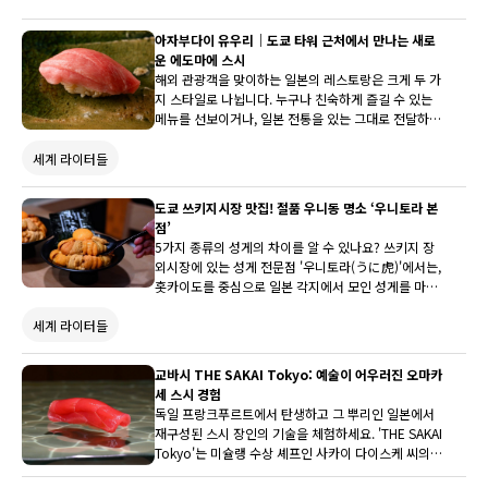
스타일에서 혼다 셰프는 '발효'를 축으로 한 코스 메뉴를 통해
아자부다이 유우리｜도쿄 타워 근처에서 만나는 새로
창의성과 자신감을 가지고 일본 음식을 재해석하고 있습니다.
운 에도마에 스시
전통적인 요소에 뜻밖의 디테일을 융합시켜, 항상 게스트를 기
해외 관광객을 맞이하는 일본의 레스토랑은 크게 두 가
지 스타일로 나뉩니다. 누구나 친숙하게 즐길 수 있는
쁘게 하고 있습니다.
메뉴를 선보이거나, 일본 전통을 있는 그대로 전달하며
손님이 그 문화를 경험하도록 하는 방식입니다. 아자부
다이 힐즈와 도쿄 타워 인근에 문을 연 아자부다이 유
세계 라이터들
우리의 오너 다카하시 유타 씨는 해외에서 보낸 어린
시절의 경험을 바탕으로 이 두 가지를 뛰어넘는 새로운
도쿄 쓰키지시장 맛집! 절품 우니동 명소 ‘우니토라 본
스타일을 제안합니다. 유창한 영어 소통과 개성 있는
점’
서비스, 그리고 정통 에도마에 스시를 결합해 해외 고
5가지 종류의 성게의 차이를 알 수 있나요? 쓰키지 장
객들도 편안하게 일본 스시 문화를 즐길 수 있는 특별
외시장에 있는 성게 전문점 '우니토라(うに虎)'에서는,
한 경험을 선사합니다.
홋카이도를 중심으로 일본 각지에서 모인 성게를 마음
껏 맛볼 수 있습니다. 크리미한 성게가 넘쳐나는 돈부
세계 라이터들
리(덮밥)를 전문으로 하고 있습니다.
교바시 THE SAKAI Tokyo: 예술이 어우러진 오마카
세 스시 경험
독일 프랑크푸르트에서 탄생하고 그 뿌리인 일본에서
재구성된 스시 장인의 기술을 체험하세요. 'THE SAKAI
Tokyo'는 미슐랭 수상 셰프인 사카이 다이스케 씨의
브랜드의 일부이며, 국제적인 스시 문화의 계승에 새롭