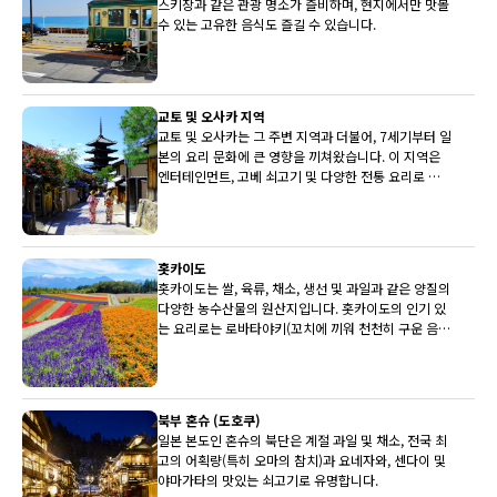
스키장과 같은 관광 명소가 즐비하며, 현지에서만 맛볼
수 있는 고유한 음식도 즐길 수 있습니다.
교토 및 오사카 지역
교토 및 오사카는 그 주변 지역과 더불어, 7세기부터 일
본의 요리 문화에 큰 영향을 끼쳐왔습니다. 이 지역은
엔터테인먼트, 고베 쇠고기 및 다양한 전통 요리로 유
명합니다.
홋카이도
홋카이도는 쌀, 육류, 채소, 생선 및 과일과 같은 양질의
다양한 농수산물의 원산지입니다. 홋카이도의 인기 있
는 요리로는 로바타야키(꼬치에 끼워 천천히 구운 음
식)와 삿포로 미소 라멘이 있습니다.
북부 혼슈 (도호쿠)
일본 본도인 혼슈의 북단은 계절 과일 및 채소, 전국 최
고의 어획량(특히 오마의 참치)과 요네자와, 센다이 및
야마가타의 맛있는 쇠고기로 유명합니다.