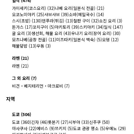
일식 (474)
가이세키(코스요리) (32)
나베 요리(일본식 전골) (21)
오코노미야키 (25)
샤브샤브 (39)
소바(메밀국수) (14)
스시(초밥) (130)
덴푸라(튀김) (13)
철판 구이 (32)
쇼진 요리 (3)
돈가스 (17)
꼬치구이 (5)
야키토리 (39)
스키야키 (34)
일식 (147)
굴 요리 (3)
생선회, 해물 요리 (43)
우나기 요리(장어 요리) (30)
모츠나베(곱창 전골) (11)
미즈타키(일본식 백숙) (5)
오뎅 (12)
해물덮밥 (13)
우동 (3)
라멘 (21)
라멘 (21)
그 외 요리 (7)
비건・베지테리언・마크로비 (7)
지역
도쿄 (506)
도쿄 (360)
긴자 (46)
롯본기 (27)
시부야 (33)
신주쿠 (50)
아사쿠사 (22)
에비스 (9)
쓰키지 (5)
도쿄 관광 명소 (5)
우에노 (29)