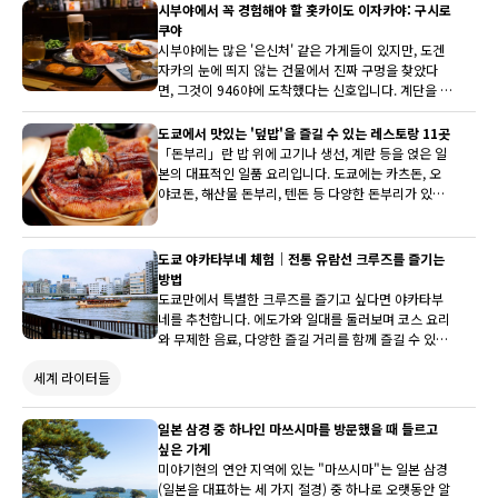
게 추가된 존재입니다. 해외에서 온 손님들을 배려하
시부야에서 꼭 경험해야 할 홋카이도 이자카야: 구시로
고, 지역의 본격성을 존중하여 만들어진 충실한 식사
쿠야
체험을 찾으신다면 교바시에 꼭 오세요.
시부야에는 많은 '은신처' 같은 가게들이 있지만, 도겐
자카의 눈에 띄지 않는 건물에서 진짜 구멍을 찾았다
면, 그것이 946야에 도착했다는 신호입니다. 계단을 내
려가고, 손님들의 사진 옆을 지나면, 우누마 셰프가 고
향인 홋카이도・쿠시로의 이자카야 요리를 제공하고
도쿄에서 맛있는 '덮밥'을 즐길 수 있는 레스토랑 11곳
있습니다. 드문 향토 요리를 맛보고, 셰프의 '완벽한' 일
「돈부리」란 밥 위에 고기나 생선, 계란 등을 얹은 일
본의 이자카야가 가진 즐거움과 일체감을 경험해 보세
본의 대표적인 일품 요리입니다. 도쿄에는 카츠돈, 오
요.
야코돈, 해산물 돈부리, 텐돈 등 다양한 돈부리가 있으
며, 각 가게만의 맛을 즐길 수 있습니다. 여행 중에 가볍
게 맛볼 수 있는 요리로 추천합니다.
도쿄 야카타부네 체험｜전통 유람선 크루즈를 즐기는
방법
도쿄만에서 특별한 크루즈를 즐기고 싶다면 야카타부
네를 추천합니다. 에도가와 일대를 둘러보며 코스 요리
와 무제한 음료, 다양한 즐길 거리를 함께 즐길 수 있는
올인클루시브 크루즈입니다. '야카타부네 아미코'에서
세계 라이터들
는 노래방과 코스 요리를 즐기며 도쿄의 풍경을 감상할
수 있습니다. 여름 불꽃놀이, 겨울 일루미네이션, 봄 벚
꽃까지 계절마다 배 위에서 만나는 도쿄의 풍경은 더욱
일본 삼경 중 하나인 마쓰시마를 방문했을 때 들르고
특별한 추억을 선사합니다.
싶은 가게
미야기현의 연안 지역에 있는 "마쓰시마"는 일본 삼경
(일본을 대표하는 세 가지 절경) 중 하나로 오랫동안 알