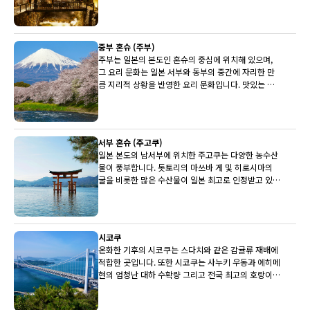
중부 혼슈 (주부)
주부는 일본의 본도인 혼슈의 중심에 위치해 있으며,
그 요리 문화는 일본 서부와 동부의 중간에 자리한 만
큼 지리적 상황을 반영한 요리 문화입니다. 맛있는 히
다 쇠고기, 세계적으로 유명한 후지산과 유명한 사케
양조장이 상당수 주부에 있습니다.
서부 혼슈 (주고쿠)
일본 본도의 남서부에 위치한 주고쿠는 다양한 농수산
물이 풍부합니다. 돗토리의 마쓰바 게 및 히로시마의
굴을 비롯한 많은 수산물이 일본 최고로 인정받고 있습
니다. 배와 뮈스카(백포도주)도 최상품입니다.
시코쿠
온화한 기후의 시코쿠는 스다치와 같은 감귤류 재배에
적합한 곳입니다. 또한 시코쿠는 사누키 우동과 에히메
현의 엄청난 대하 수확량 그리고 전국 최고의 호랑이
복어로도 유명합니다.