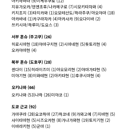
아키하바라 (9)
이케부쿠로 (12)
지유가오카/덴엔초후/나카메구로 (7)
시모키타자와 (4)
키치조지 (3)
타치카와 (1)
오모테산도/하라주쿠/아오야마 (18)
아카바네 (1)
카구라자카 (4)
아카사카 (9)
오다이바 (2)
쓰키시마/하루미/도요스 (3)
서부 혼슈 (주고쿠) (26)
히로시마현 (18)
야마구치현 (2)
시마네현 (5)
돗토리현 (4)
오카야마현 (4)
북부 혼슈 (도호쿠) (28)
센다이 (15)
히라이즈미 (1)
아오모리현 (2)
야마가타현 (5)
미야기현 (8)
이와테현 (2)
아키타현 (1)
후쿠시마현 (4)
오키나와 (66)
오키나와 (53)
나하 (26)
미야코 (1)
도쿄 근교 (92)
가마쿠라 (28)
요코하마 (27)
하코네 (9)
가와고에 (7)
지바현 (5)
사이타마현 (5)
시즈오카현 (8)
가나가와현 (19)
토치기현 (2)
이바라키현 (5)
군마 (1)