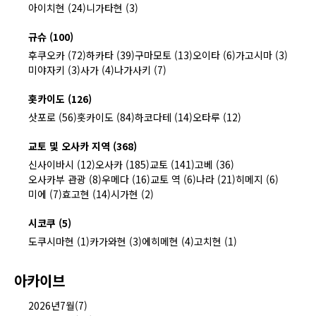
아이치현 (24)
니가타현 (3)
규슈 (100)
후쿠오카 (72)
하카타 (39)
구마모토 (13)
오이타 (6)
가고시마 (3)
미야자키 (3)
사가 (4)
나가사키 (7)
홋카이도 (126)
삿포로 (56)
홋카이도 (84)
하코다테 (14)
오타루 (12)
교토 및 오사카 지역 (368)
신사이바시 (12)
오사카 (185)
교토 (141)
고베 (36)
오사카부 관광 (8)
우메다 (16)
교토 역 (6)
나라 (21)
히메지 (6)
미에 (7)
효고현 (14)
시가현 (2)
시코쿠 (5)
도쿠시마현 (1)
카가와현 (3)
에히메현 (4)
고치현 (1)
아카이브
2026년7월(7)