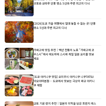
삿포로·오타루 단풍 명소 5선과 주변 최고의 디너
[2026]도쿄 가을 여행에서 절대 놓칠 수 없는 곳! 단풍
명소 5선과 주변 최고의 디너
가와고에 맛집 추천｜백년 전통의 노포 "가와고에 코
우스시"에서 에도마에 스시와 계절 일본 요리를 맛보
세요
[도쿄 야키니쿠 맛집] 오미우시 야키니쿠 니쿠TATSU
아오야마본점― 도쿄에서 맛보는 극상의 와규 야키니
쿠 체험
교토 기온 런치 추천｜일본의 미학을 담은 프렌치 레스