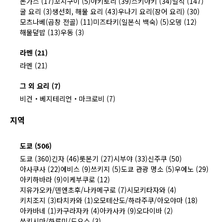
돈가스 (17)
꼬치구이 (5)
야키토리 (39)
스키야키 (34)
일식 (147)
굴 요리 (3)
생선회, 해물 요리 (43)
우나기 요리(장어 요리) (30)
모츠나베(곱창 전골) (11)
미즈타키(일본식 백숙) (5)
오뎅 (12)
해물덮밥 (13)
우동 (3)
라멘 (21)
라멘 (21)
그 외 요리 (7)
비건・베지테리언・마크로비 (7)
지역
도쿄 (506)
도쿄 (360)
긴자 (46)
롯본기 (27)
시부야 (33)
신주쿠 (50)
아사쿠사 (22)
에비스 (9)
쓰키지 (5)
도쿄 관광 명소 (5)
우에노 (29)
아키하바라 (9)
이케부쿠로 (12)
지유가오카/덴엔초후/나카메구로 (7)
시모키타자와 (4)
키치조지 (3)
타치카와 (1)
오모테산도/하라주쿠/아오야마 (18)
아카바네 (1)
카구라자카 (4)
아카사카 (9)
오다이바 (2)
쓰키시마/하루미/도요스 (3)