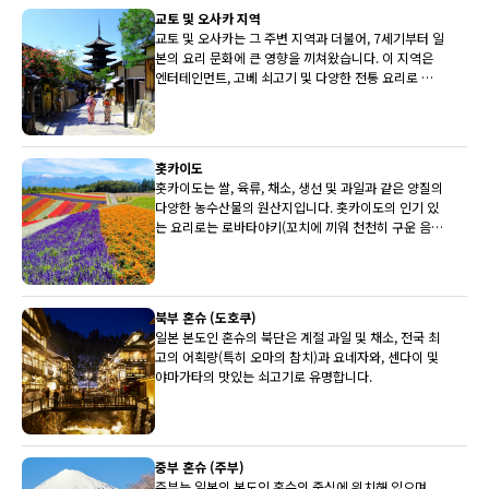
교토 및 오사카 지역
교토 및 오사카는 그 주변 지역과 더불어, 7세기부터 일
본의 요리 문화에 큰 영향을 끼쳐왔습니다. 이 지역은
엔터테인먼트, 고베 쇠고기 및 다양한 전통 요리로 유
명합니다.
홋카이도
홋카이도는 쌀, 육류, 채소, 생선 및 과일과 같은 양질의
다양한 농수산물의 원산지입니다. 홋카이도의 인기 있
는 요리로는 로바타야키(꼬치에 끼워 천천히 구운 음
식)와 삿포로 미소 라멘이 있습니다.
북부 혼슈 (도호쿠)
일본 본도인 혼슈의 북단은 계절 과일 및 채소, 전국 최
고의 어획량(특히 오마의 참치)과 요네자와, 센다이 및
야마가타의 맛있는 쇠고기로 유명합니다.
중부 혼슈 (주부)
주부는 일본의 본도인 혼슈의 중심에 위치해 있으며,