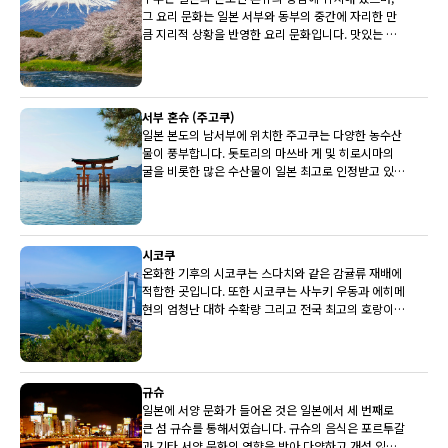
그 요리 문화는 일본 서부와 동부의 중간에 자리한 만
큼 지리적 상황을 반영한 요리 문화입니다. 맛있는 히
다 쇠고기, 세계적으로 유명한 후지산과 유명한 사케
양조장이 상당수 주부에 있습니다.
서부 혼슈 (주고쿠)
일본 본도의 남서부에 위치한 주고쿠는 다양한 농수산
물이 풍부합니다. 돗토리의 마쓰바 게 및 히로시마의
굴을 비롯한 많은 수산물이 일본 최고로 인정받고 있습
니다. 배와 뮈스카(백포도주)도 최상품입니다.
시코쿠
온화한 기후의 시코쿠는 스다치와 같은 감귤류 재배에
적합한 곳입니다. 또한 시코쿠는 사누키 우동과 에히메
현의 엄청난 대하 수확량 그리고 전국 최고의 호랑이
복어로도 유명합니다.
규슈
일본에 서양 문화가 들어온 것은 일본에서 세 번째로
큰 섬 규슈를 통해서였습니다. 규슈의 음식은 포르투갈
과 기타 서양 문화의 영향을 받아 다양하고 개성 있는