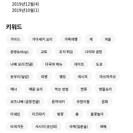
2019년12월(4)
2019년10월(1)
키워드
가이드
가이세키 요리
가족여행
게
겨울
관광&nbsp;
교토
꼬치 튀김
나리타 공항
나베 요리(전골)
다국어 메뉴
데이트
도쿄
돈부리(덮밥)
라멘
랭킹
레시피
마쓰자카규
매너
매운 요리
먹는 방법
면류
명물요리
모츠나베 (곱창전골)
몬자야키
무한리필
문화
미쉐린
미즈타키
벚꽃
봄
불꽃놀이
비어가든
사시미(생선회)
사케(일본술)
새해