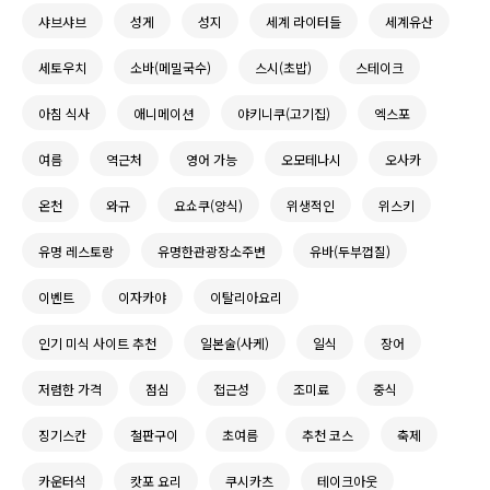
샤브샤브
성게
성지
세계 라이터들
세계유산
세토우치
소바(메밀국수)
스시(초밥)
스테이크
아침 식사
애니메이션
야키니쿠(고기집)
엑스포
여름
역근처
영어 가능
오모테나시
오사카
온천
와규
요쇼쿠(양식)
위생적인
위스키
유명 레스토랑
유명한관광장소주변
유바(두부껍질)
이벤트
이자카야
이탈리아요리
인기 미식 사이트 추천
일본술(사케)
일식
장어
저렴한 가격
점심
접근성
조미료
중식
징기스칸
철판구이
초여름
추천 코스
축제
카운터석
캇포 요리
쿠시카츠
테이크아웃