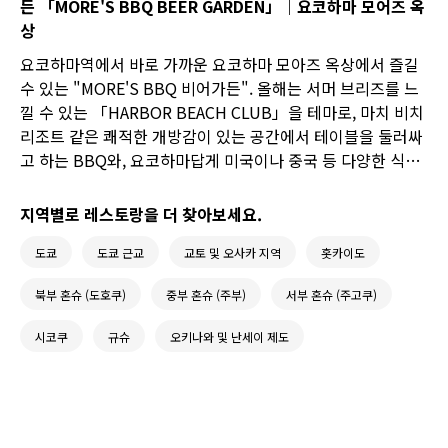
든 「MORE'S BBQ BEER GARDEN」｜요코하마 모어즈 옥
상
요코하마역에서 바로 가까운 요코하마 모아즈 옥상에서 즐길
수 있는 "MORE'S BBQ 비어가든". 올해는 서머 브리즈를 느
낄 수 있는 「HARBOR BEACH CLUB」을 테마로, 마치 비치
리조트 같은 쾌적한 개방감이 있는 공간에서 테이블을 둘러싸
고 하는 BBQ와, 요코하마답게 미국이나 중국 등 다양한 식문
화가 어우러진 다채로운 델리가 준비되어 있습니다! 항구 도시
다운 문화가 녹아든 분위기와 비치 클럽 같은 릴랙스한 감각이
지역별로 레스토랑을 더 찾아보세요.
교차하는, 세대를 초월해 즐길 수 있는 옥상 비어가든에 꼭 방
도쿄
도쿄 근교
교토 및 오사카 지역
홋카이도
문해 보세요.
북부 혼슈 (도호쿠)
중부 혼슈 (주부)
서부 혼슈 (주고쿠)
시코쿠
규슈
오키나와 및 난세이 제도