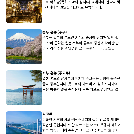
고의 어획량(특히 오마의 참치)과 요네자와, 센다이 및
야마가타의 맛있는 쇠고기로 유명합니다.
중부 혼슈 (주부)
주부는 일본의 본도인 혼슈의 중심에 위치해 있으며,
그 요리 문화는 일본 서부와 동부의 중간에 자리한 만
큼 지리적 상황을 반영한 요리 문화입니다. 맛있는 히
다 쇠고기, 세계적으로 유명한 후지산과 유명한 사케
양조장이 상당수 주부에 있습니다.
서부 혼슈 (주고쿠)
일본 본도의 남서부에 위치한 주고쿠는 다양한 농수산
물이 풍부합니다. 돗토리의 마쓰바 게 및 히로시마의
굴을 비롯한 많은 수산물이 일본 최고로 인정받고 있습
니다. 배와 뮈스카(백포도주)도 최상품입니다.
시코쿠
온화한 기후의 시코쿠는 스다치와 같은 감귤류 재배에
적합한 곳입니다. 또한 시코쿠는 사누키 우동과 에히메
현의 엄청난 대하 수확량 그리고 전국 최고의 호랑이