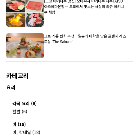
[도쿄 야키니쿠 맛집] 오미우시 야키니쿠 니쿠TATSU
아오야마본점― 도쿄에서 맛보는 극상의 와규 야키니
쿠 체험
교토 기온 런치 추천｜일본의 미학을 담은 프렌치 레스
토랑 'The Sakura'
카테고리
요리
각국 요리 (6)
할랄 (6)
바 (18)
바, 칵테일 (18)