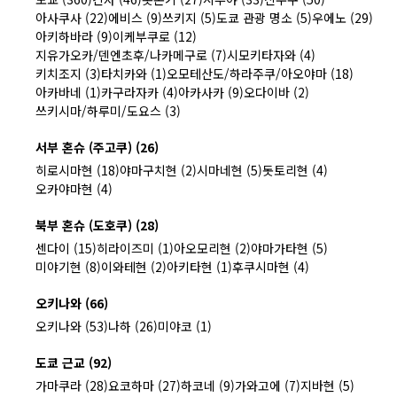
아사쿠사 (22)
에비스 (9)
쓰키지 (5)
도쿄 관광 명소 (5)
우에노 (29)
아키하바라 (9)
이케부쿠로 (12)
지유가오카/덴엔초후/나카메구로 (7)
시모키타자와 (4)
키치조지 (3)
타치카와 (1)
오모테산도/하라주쿠/아오야마 (18)
아카바네 (1)
카구라자카 (4)
아카사카 (9)
오다이바 (2)
쓰키시마/하루미/도요스 (3)
서부 혼슈 (주고쿠) (26)
히로시마현 (18)
야마구치현 (2)
시마네현 (5)
돗토리현 (4)
오카야마현 (4)
북부 혼슈 (도호쿠) (28)
센다이 (15)
히라이즈미 (1)
아오모리현 (2)
야마가타현 (5)
미야기현 (8)
이와테현 (2)
아키타현 (1)
후쿠시마현 (4)
오키나와 (66)
오키나와 (53)
나하 (26)
미야코 (1)
도쿄 근교 (92)
가마쿠라 (28)
요코하마 (27)
하코네 (9)
가와고에 (7)
지바현 (5)