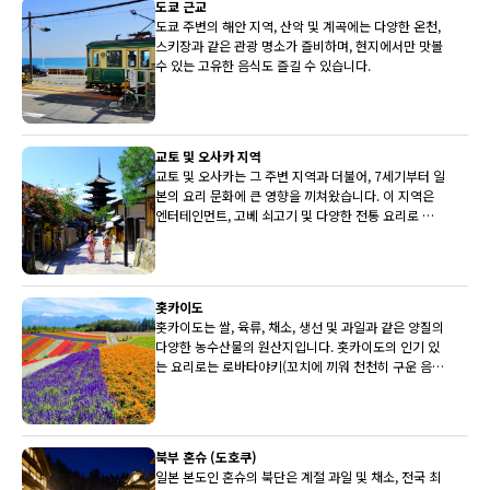
도쿄 근교
도쿄 주변의 해안 지역, 산악 및 계곡에는 다양한 온천,
스키장과 같은 관광 명소가 즐비하며, 현지에서만 맛볼
수 있는 고유한 음식도 즐길 수 있습니다.
교토 및 오사카 지역
교토 및 오사카는 그 주변 지역과 더불어, 7세기부터 일
본의 요리 문화에 큰 영향을 끼쳐왔습니다. 이 지역은
엔터테인먼트, 고베 쇠고기 및 다양한 전통 요리로 유
명합니다.
홋카이도
홋카이도는 쌀, 육류, 채소, 생선 및 과일과 같은 양질의
다양한 농수산물의 원산지입니다. 홋카이도의 인기 있
는 요리로는 로바타야키(꼬치에 끼워 천천히 구운 음
식)와 삿포로 미소 라멘이 있습니다.
북부 혼슈 (도호쿠)
일본 본도인 혼슈의 북단은 계절 과일 및 채소, 전국 최