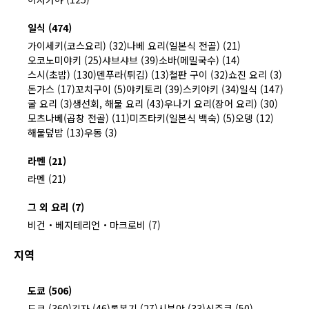
일식 (474)
가이세키(코스요리) (32)
나베 요리(일본식 전골) (21)
오코노미야키 (25)
샤브샤브 (39)
소바(메밀국수) (14)
스시(초밥) (130)
덴푸라(튀김) (13)
철판 구이 (32)
쇼진 요리 (3)
돈가스 (17)
꼬치구이 (5)
야키토리 (39)
스키야키 (34)
일식 (147)
굴 요리 (3)
생선회, 해물 요리 (43)
우나기 요리(장어 요리) (30)
모츠나베(곱창 전골) (11)
미즈타키(일본식 백숙) (5)
오뎅 (12)
해물덮밥 (13)
우동 (3)
라멘 (21)
라멘 (21)
그 외 요리 (7)
비건・베지테리언・마크로비 (7)
지역
도쿄 (506)
도쿄 (360)
긴자 (46)
롯본기 (27)
시부야 (33)
신주쿠 (50)