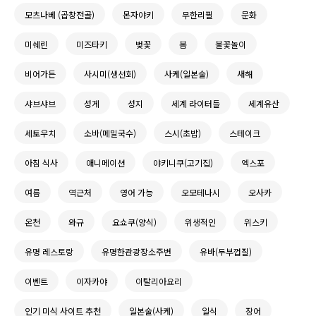
모츠나베 (곱창전골)
몬자야키
무한리필
문화
미쉐린
미즈타키
벚꽃
봄
불꽃놀이
비어가든
사시미(생선회)
사케(일본술)
새해
샤브샤브
성게
성지
세계 라이터들
세계유산
세토우치
소바(메밀국수)
스시(초밥)
스테이크
아침 식사
애니메이션
야키니쿠(고기집)
엑스포
여름
역근처
영어 가능
오모테나시
오사카
온천
와규
요쇼쿠(양식)
위생적인
위스키
유명 레스토랑
유명한관광장소주변
유바(두부껍질)
이벤트
이자카야
이탈리아요리
인기 미식 사이트 추천
일본술(사케)
일식
장어