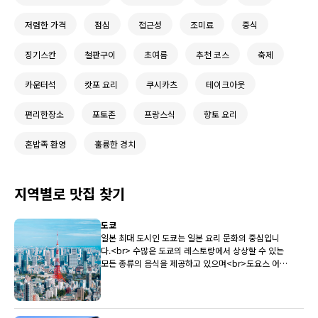
저렴한 가격
점심
접근성
조미료
중식
징기스칸
철판구이
초여름
추천 코스
축제
카운터석
캇포 요리
쿠시카츠
테이크아웃
편리한장소
포토존
프랑스식
향토 요리
혼밥족 환영
훌륭한 경치
지역별로 맛집 찾기
도쿄
일본 최대 도시인 도쿄는 일본 요리 문화의 중심입니
다.<br> 수많은 도쿄의 레스토랑에서 상상할 수 있는
모든 종류의 음식을 제공하고 있으며<br>도요스 어시
장은 전국 최상의 생선을 레스토랑에 지속적으로 제공
하고 있습니다.