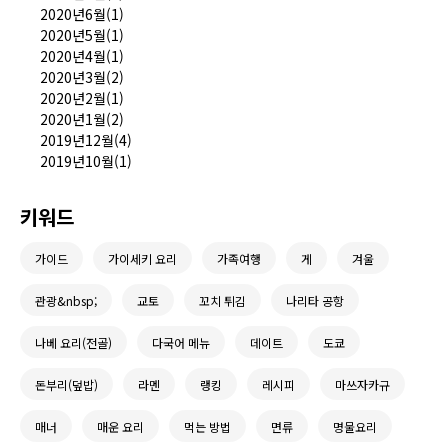
2020년6월(1)
2020년5월(1)
2020년4월(1)
2020년3월(2)
2020년2월(1)
2020년1월(2)
2019년12월(4)
2019년10월(1)
키워드
가이드
가이세키 요리
가족여행
게
겨울
관광&nbsp;
교토
꼬치 튀김
나리타 공항
나베 요리(전골)
다국어 메뉴
데이트
도쿄
돈부리(덮밥)
라멘
랭킹
레시피
마쓰자카규
매너
매운 요리
먹는 방법
면류
명물요리