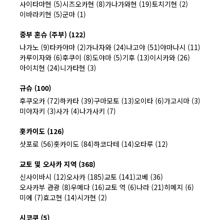
사이타마현 (5)
시즈오카현 (8)
가나가와현 (19)
토치기현 (2)
이바라키현 (5)
군마 (1)
중부 혼슈 (주부) (122)
나가노 (9)
타카야마 (2)
가나자와 (24)
나고야 (51)
야마나시 (11)
카루이자와 (6)
후쿠이 (8)
도야마 (5)
기후 (13)
이시카와 (26)
아이치현 (24)
니가타현 (3)
규슈 (100)
후쿠오카 (72)
하카타 (39)
구마모토 (13)
오이타 (6)
가고시마 (3)
미야자키 (3)
사가 (4)
나가사키 (7)
홋카이도 (126)
삿포로 (56)
홋카이도 (84)
하코다테 (14)
오타루 (12)
교토 및 오사카 지역 (368)
신사이바시 (12)
오사카 (185)
교토 (141)
고베 (36)
오사카부 관광 (8)
우메다 (16)
교토 역 (6)
나라 (21)
히메지 (6)
미에 (7)
효고현 (14)
시가현 (2)
시코쿠 (5)