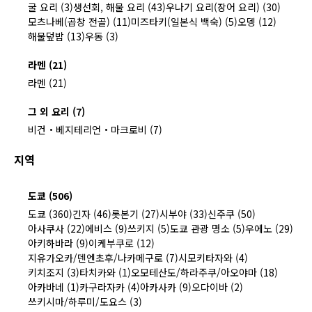
굴 요리 (3)
생선회, 해물 요리 (43)
우나기 요리(장어 요리) (30)
모츠나베(곱창 전골) (11)
미즈타키(일본식 백숙) (5)
오뎅 (12)
해물덮밥 (13)
우동 (3)
라멘 (21)
라멘 (21)
그 외 요리 (7)
비건・베지테리언・마크로비 (7)
지역
도쿄 (506)
도쿄 (360)
긴자 (46)
롯본기 (27)
시부야 (33)
신주쿠 (50)
아사쿠사 (22)
에비스 (9)
쓰키지 (5)
도쿄 관광 명소 (5)
우에노 (29)
아키하바라 (9)
이케부쿠로 (12)
지유가오카/덴엔초후/나카메구로 (7)
시모키타자와 (4)
키치조지 (3)
타치카와 (1)
오모테산도/하라주쿠/아오야마 (18)
아카바네 (1)
카구라자카 (4)
아카사카 (9)
오다이바 (2)
쓰키시마/하루미/도요스 (3)