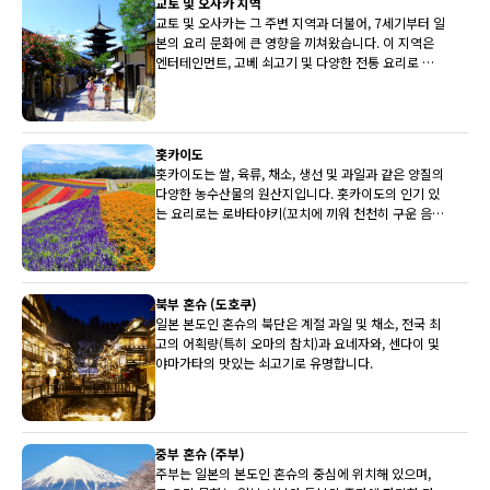
교토 및 오사카 지역
교토 및 오사카는 그 주변 지역과 더불어, 7세기부터 일
본의 요리 문화에 큰 영향을 끼쳐왔습니다. 이 지역은
엔터테인먼트, 고베 쇠고기 및 다양한 전통 요리로 유
명합니다.
홋카이도
홋카이도는 쌀, 육류, 채소, 생선 및 과일과 같은 양질의
다양한 농수산물의 원산지입니다. 홋카이도의 인기 있
는 요리로는 로바타야키(꼬치에 끼워 천천히 구운 음
식)와 삿포로 미소 라멘이 있습니다.
북부 혼슈 (도호쿠)
일본 본도인 혼슈의 북단은 계절 과일 및 채소, 전국 최
고의 어획량(특히 오마의 참치)과 요네자와, 센다이 및
야마가타의 맛있는 쇠고기로 유명합니다.
중부 혼슈 (주부)
주부는 일본의 본도인 혼슈의 중심에 위치해 있으며,