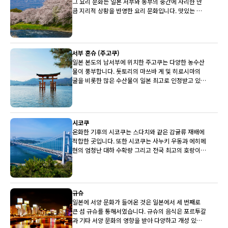
그 요리 문화는 일본 서부와 동부의 중간에 자리한 만
큼 지리적 상황을 반영한 요리 문화입니다. 맛있는 히
다 쇠고기, 세계적으로 유명한 후지산과 유명한 사케
양조장이 상당수 주부에 있습니다.
서부 혼슈 (주고쿠)
일본 본도의 남서부에 위치한 주고쿠는 다양한 농수산
물이 풍부합니다. 돗토리의 마쓰바 게 및 히로시마의
굴을 비롯한 많은 수산물이 일본 최고로 인정받고 있습
니다. 배와 뮈스카(백포도주)도 최상품입니다.
시코쿠
온화한 기후의 시코쿠는 스다치와 같은 감귤류 재배에
적합한 곳입니다. 또한 시코쿠는 사누키 우동과 에히메
현의 엄청난 대하 수확량 그리고 전국 최고의 호랑이
복어로도 유명합니다.
규슈
일본에 서양 문화가 들어온 것은 일본에서 세 번째로
큰 섬 규슈를 통해서였습니다. 규슈의 음식은 포르투갈
과 기타 서양 문화의 영향을 받아 다양하고 개성 있는