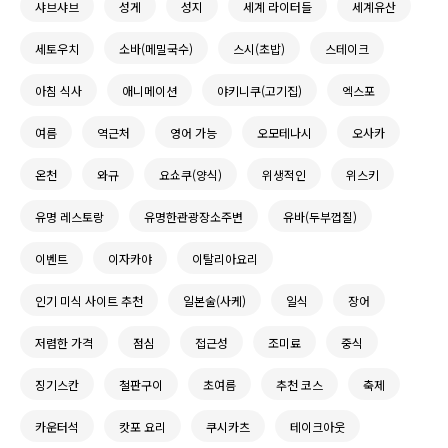
샤브샤브
성게
성지
세계 라이터들
세계유산
세토우치
소바(메밀국수)
스시(초밥)
스테이크
아침 식사
애니메이션
야키니쿠(고기집)
엑스포
여름
역근처
영어 가능
오모테나시
오사카
온천
와규
요쇼쿠(양식)
위생적인
위스키
유명 레스토랑
유명한관광장소주변
유바(두부껍질)
이벤트
이자카야
이탈리아요리
인기 미식 사이트 추천
일본술(사케)
일식
장어
저렴한 가격
점심
접근성
조미료
중식
징기스칸
철판구이
초여름
추천 코스
축제
카운터석
캇포 요리
쿠시카츠
테이크아웃