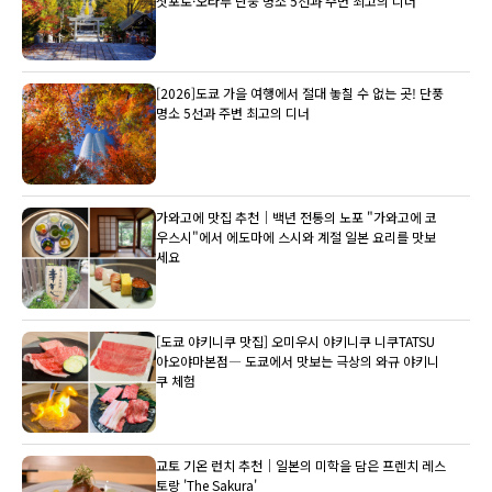
삿포로·오타루 단풍 명소 5선과 주변 최고의 디너
[2026]도쿄 가을 여행에서 절대 놓칠 수 없는 곳! 단풍
명소 5선과 주변 최고의 디너
가와고에 맛집 추천｜백년 전통의 노포 "가와고에 코
우스시"에서 에도마에 스시와 계절 일본 요리를 맛보
세요
[도쿄 야키니쿠 맛집] 오미우시 야키니쿠 니쿠TATSU
아오야마본점― 도쿄에서 맛보는 극상의 와규 야키니
쿠 체험
교토 기온 런치 추천｜일본의 미학을 담은 프렌치 레스
토랑 'The Sakura'