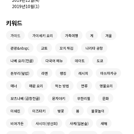
2019년12월(4)
2019년10월(1)
키워드
가이드
가이세키 요리
가족여행
게
겨울
관광&nbsp;
교토
꼬치 튀김
나리타 공항
나베 요리(전골)
다국어 메뉴
데이트
도쿄
돈부리(덮밥)
라멘
랭킹
레시피
마쓰자카규
매너
매운 요리
먹는 방법
면류
명물요리
모츠나베 (곱창전골)
몬자야키
무한리필
문화
미쉐린
미즈타키
벚꽃
봄
불꽃놀이
비어가든
사시미(생선회)
사케(일본술)
새해