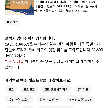
요코하마역에서 바로 가까운 요코하마 모아즈 옥상에
서 즐길 수 있는 "MORE'S BBQ 비어가든". 올해는 서
머 브리즈를 느낄 수 있는 「HARBOR BEACH
CLUB」을 테마로, 마치 비치 리조트 같은 쾌적한 개방
감이 있는 공간에서 테이블을 둘러싸고 하는 BBQ와,
비어가든
요코하마답게 미국이나 중국 등 다양한 식문화가 어우
러진 다채로운 델리가 준비되어 있습니다! 항구 도시다
운 문화가 녹아든 분위기와 비치 클럽 같은 릴랙스한
감각이 교차하는, 세대를 초월해 즐길 수 있는 옥상 비
끝까지 읽어주셔서 감사합니다.
어가든에 꼭 방문해 보세요.
SAVOR JAPAN은 여러분의 일본 맛집 여행을 더욱 특별하게
만들어 드리기 위해 최고의 맛집 찾기를 도와드립니다.SAVOR
JAPAN에서는
맥주 맛집을
여러분께 꼭 맞는 맛집을 검색하고 예약하실 수
있습니다
지역별로 맥주 레스토랑을 더 찾아보세요.
도쿄
도쿄 근교
교토 및 오사카 지역
홋카이도
북부 혼슈 (도호쿠)
중부 혼슈 (주부)
서부 혼슈 (주고쿠)