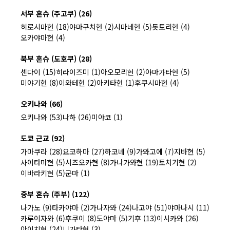
서부 혼슈 (주고쿠) (26)
히로시마현 (18)
야마구치현 (2)
시마네현 (5)
돗토리현 (4)
오카야마현 (4)
북부 혼슈 (도호쿠) (28)
센다이 (15)
히라이즈미 (1)
아오모리현 (2)
야마가타현 (5)
미야기현 (8)
이와테현 (2)
아키타현 (1)
후쿠시마현 (4)
오키나와 (66)
오키나와 (53)
나하 (26)
미야코 (1)
도쿄 근교 (92)
가마쿠라 (28)
요코하마 (27)
하코네 (9)
가와고에 (7)
지바현 (5)
사이타마현 (5)
시즈오카현 (8)
가나가와현 (19)
토치기현 (2)
이바라키현 (5)
군마 (1)
중부 혼슈 (주부) (122)
나가노 (9)
타카야마 (2)
가나자와 (24)
나고야 (51)
야마나시 (11)
카루이자와 (6)
후쿠이 (8)
도야마 (5)
기후 (13)
이시카와 (26)
아이치현 (24)
니가타현 (3)