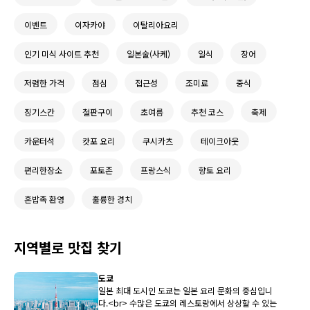
이벤트
이자카야
이탈리아요리
인기 미식 사이트 추천
일본술(사케)
일식
장어
저렴한 가격
점심
접근성
조미료
중식
징기스칸
철판구이
초여름
추천 코스
축제
카운터석
캇포 요리
쿠시카츠
테이크아웃
편리한장소
포토존
프랑스식
향토 요리
혼밥족 환영
훌륭한 경치
지역별로 맛집 찾기
도쿄
일본 최대 도시인 도쿄는 일본 요리 문화의 중심입니
다.<br> 수많은 도쿄의 레스토랑에서 상상할 수 있는