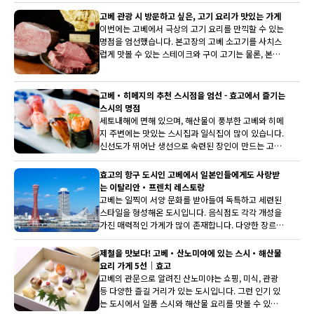
고베 관광 시 방문하고 싶은, 고기 요리가 맛있는 가게
이번에는 고베에서 극상의 고기 요리를 만끽할 수 있는
명점을 엄선했습니다. 본고장의 고베 소고기를 사치스
럽게 맛볼 수 있는 스테이크와 구이 고기는 물론, 본격
적인 햄버거도 픽업했습니다. 특별한 시간을 보내기 위
해 미리 예약하는 것을 추천합니다!
고베・히메지의 추천 스시점을 엄선 - 효고에서 즐기는
스시의 명점
세토내해에 면해 있으며, 해산물이 풍부한 고베와 히메
지 주변에는 맛있는 스시집과 일식집이 많이 있습니다.
신선도가 뛰어난 생선으로 숙련된 장인이 만드는 고급
스시를 호화롭게 즐길 수 있는 저녁은 물론, 그 퀄리티
를 가볍게 즐길 수 있는 점심도 매력적입니다. 이번에
효고의 항구 도시인 고베에서 일본인들에게도 사랑받
는 낮과 밤 모두 맛있는 스시를 즐길 수 있는 추천 가게
는 이탈리안・프렌치 레스토랑
를 소개합니다.
고베는 일찍이 서양 문화를 받아들여 독특하고 세련된
스타일을 형성해온 도시입니다. 음식점도 각각 개성을
가진 매력적인 가게가 많이 존재합니다. 다양한 장르
중에서 이번에는 일본인도 좋아하는 이탈리안과 프렌
치를 픽업했습니다. 섬세하고 현대적인 맛으로, 지역
제철을 맛보다! 고베・산노미야에 있는 스시・해산물
고객을 비롯해 폭넓은 인기를 끌고 있는 5곳의 가게를
요리 가게 5선｜효고
소개합니다.
고베의 관문으로 알려진 산노미야는 쇼핑, 미식, 관광
등 다양한 즐길 거리가 있는 도시입니다. 그런 인기 있
는 도시에서 일품 스시와 해산물 요리를 맛볼 수 있는