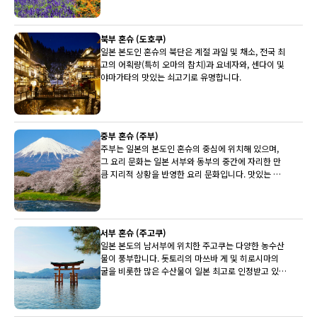
북부 혼슈 (도호쿠)
일본 본도인 혼슈의 북단은 계절 과일 및 채소, 전국 최
고의 어획량(특히 오마의 참치)과 요네자와, 센다이 및
야마가타의 맛있는 쇠고기로 유명합니다.
중부 혼슈 (주부)
주부는 일본의 본도인 혼슈의 중심에 위치해 있으며,
그 요리 문화는 일본 서부와 동부의 중간에 자리한 만
큼 지리적 상황을 반영한 요리 문화입니다. 맛있는 히
다 쇠고기, 세계적으로 유명한 후지산과 유명한 사케
양조장이 상당수 주부에 있습니다.
서부 혼슈 (주고쿠)
일본 본도의 남서부에 위치한 주고쿠는 다양한 농수산
물이 풍부합니다. 돗토리의 마쓰바 게 및 히로시마의
굴을 비롯한 많은 수산물이 일본 최고로 인정받고 있습
니다. 배와 뮈스카(백포도주)도 최상품입니다.