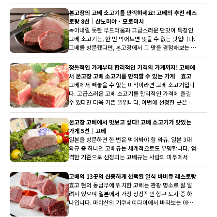
가게를 소개합니다. 세련된 인테리어와 일품 요리가 풍
부한 가게 등 다양한 선택지를 모았습니다.
본고장의 고베 소고기를 만끽하세요! 고베의 추천 레스
토랑 8선｜산노미야・모토마치
녹아내릴 듯한 부드러움과 고급스러운 단맛이 특징인
고베 소고기는, 한 번 먹어보면 잊을 수 없는 맛입니다.
고베를 방문했다면, 본고장에서 그 맛을 경험해보는 것
은 어떨까요? 세련되고 멋진 공간에서 극상의 고베 소
고기를 만끽할 수 있는 가게 8곳을 선정했습니다. 산노
정통적인 가게부터 합리적인 가격의 가게까지! 고베에
미야, 모토마치 지역의 역에서 가까운 가게들로, 관광
서 본고장 고베 소고기를 만끽할 수 있는 가게｜효고
후 꼭 들러보시기 바랍니다.
고베에서 빼놓을 수 없는 미식이라면 고베 소고기입니
다. 고급스러운 고베 소고기를 합리적인 가격에 즐길
수 있다면 더욱 기쁜 일입니다. 이번에 선정한 곳은 본
고장이라서 고기에 대한 집착이 강하고, 좋은 고기를
편안하게 마음껏 맛보길 바라는 마음이 전해지는 5곳
본고장 고베에서 맛보고 싶다! 고베 소고기가 맛있는
입니다. 마음에 드는 한 곳을 찾아 꼭 방문해 보세요.
가게 5선｜고베
일본을 방문하면 한 번은 먹어봐야 할 와규. 일본 3대
와규 중 하나인 고베규는 세계적으로도 유명합니다. 엄
격한 기준으로 선정되는 고베규는 사람의 피부에서 녹
을 정도로 낮은 융점의 지방이 만들어내는 섬세한 마블
링이 특징입니다. 품격 있는 단맛을 지닌 고베규를 본
고베의 13곳의 신중하게 선택된 일식 바비큐 레스토랑
고장 고베에서 맛보지 않으시겠습니까? 여행의 기념이
효고 현의 동남부에 위치한 고베는 관광 명소로 잘 알
될 것임이 틀림없습니다.
려져 있으며 일본에서 가장 상징적인 항구 도시 중 하
나입니다. 마야산의 기쿠세이다이에서 바라보는 야경
은 일본의 3대 야경 중 하나로 인정받으며, 많은 커플과