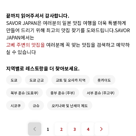
가족들로 붐빕니다. 고베는 미식가의 명소로서 널리 알
려진 고베 소고기를 포함하여 여러 가지 맛있는 음식을
자랑합니다. 따라서 이 기사에서는 고베에서 고려할 수
끝까지 읽어주셔서 감사합니다.
있는 13개의 독특한 일식 바비큐 레스토랑을 소개합니
SAVOR JAPAN은 여러분의 일본 맛집 여행을 더욱 특별하게
다.
만들어 드리기 위해 최고의 맛집 찾기를 도와드립니다.SAVOR
JAPAN에서는
고베 주변의 맛집을
여러분께 꼭 맞는 맛집을 검색하고 예약하
실 수 있습니다
지역별로 레스토랑을 더 찾아보세요.
도쿄
도쿄 근교
교토 및 오사카 지역
홋카이도
북부 혼슈 (도호쿠)
중부 혼슈 (주부)
서부 혼슈 (주고쿠)
시코쿠
규슈
오키나와 및 난세이 제도
1
2
3
4