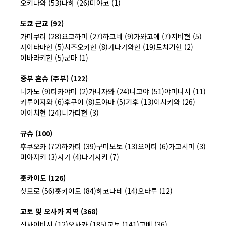
오키나와 (53)
나하 (26)
미야코 (1)
도쿄 근교 (92)
가마쿠라 (28)
요코하마 (27)
하코네 (9)
가와고에 (7)
지바현 (5)
사이타마현 (5)
시즈오카현 (8)
가나가와현 (19)
토치기현 (2)
이바라키현 (5)
군마 (1)
중부 혼슈 (주부) (122)
나가노 (9)
타카야마 (2)
가나자와 (24)
나고야 (51)
야마나시 (11)
카루이자와 (6)
후쿠이 (8)
도야마 (5)
기후 (13)
이시카와 (26)
아이치현 (24)
니가타현 (3)
규슈 (100)
후쿠오카 (72)
하카타 (39)
구마모토 (13)
오이타 (6)
가고시마 (3)
미야자키 (3)
사가 (4)
나가사키 (7)
홋카이도 (126)
삿포로 (56)
홋카이도 (84)
하코다테 (14)
오타루 (12)
교토 및 오사카 지역 (368)
신사이바시 (12)
오사카 (185)
교토 (141)
고베 (36)