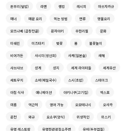
돈부리(덮밥)
라멘
랭킹
레시피
마쓰자카규
매너
매운 요리
먹는 방법
면류
명물요리
모츠나베 (곱창전골)
몬자야키
무한리필
문화
미쉐린
미즈타키
벚꽃
봄
불꽃놀이
비어가든
사시미(생선회)
사케(일본술)
새해
샤브샤브
성게
성지
세계 라이터들
세계유산
세토우치
소바(메밀국수)
스시(초밥)
스테이크
아침 식사
애니메이션
야키니쿠(고기집)
엑스포
여름
역근처
영어 가능
오모테나시
오사카
온천
와규
요쇼쿠(양식)
위생적인
위스키
유명 레스토랑
유명한관광장소주변
유바(두부껍질)