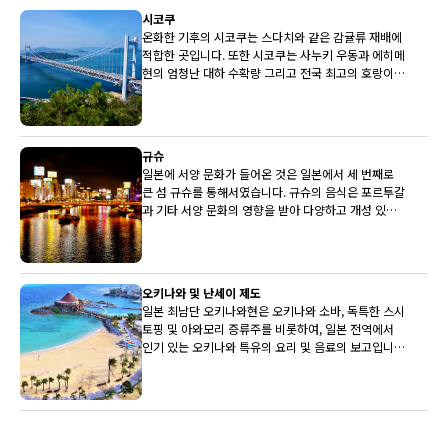
시코쿠
온화한 기후의 시코쿠는 스다치와 같은 감귤류 재배에
적합한 곳입니다. 또한 시코쿠는 사누키 우동과 에히메
현의 엄청난 대하 수확량 그리고 전국 최고의 호랑이
복어로도 유명합니다.
규슈
일본에 서양 문화가 들어온 것은 일본에서 세 번째로
큰 섬 규슈를 통해서였습니다. 규슈의 음식은 포르투갈
과 기타 서양 문화의 영향을 받아 다양하고 개성 있는
전통을 갖고 있습니다.
오키나와 및 난세이 제도
일본 최남단 오키나와현은 오키나와 소바, 독특한 스시
토핑 및 아와모리 증류주를 비롯하여, 일본 전역에서
인기 있는 오키나와 특유의 요리 및 음료의 보고입니
다.