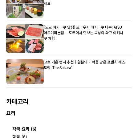
세요
[도쿄 야키니쿠 맛집] 오미우시 야키니쿠 니쿠TATSU
아오야마본점― 도쿄에서 맛보는 극상의 와규 야키니
쿠 체험
교토 기온 런치 추천｜일본의 미학을 담은 프렌치 레스
토랑 'The Sakura'
카테고리
요리
각국 요리 (6)
할랄 (6)