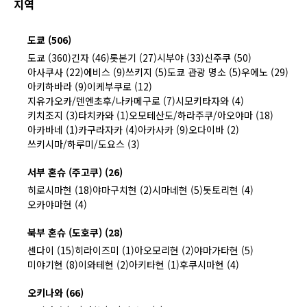
지역
도쿄 (506)
도쿄 (360)
긴자 (46)
롯본기 (27)
시부야 (33)
신주쿠 (50)
아사쿠사 (22)
에비스 (9)
쓰키지 (5)
도쿄 관광 명소 (5)
우에노 (29)
아키하바라 (9)
이케부쿠로 (12)
지유가오카/덴엔초후/나카메구로 (7)
시모키타자와 (4)
키치조지 (3)
타치카와 (1)
오모테산도/하라주쿠/아오야마 (18)
아카바네 (1)
카구라자카 (4)
아카사카 (9)
오다이바 (2)
쓰키시마/하루미/도요스 (3)
서부 혼슈 (주고쿠) (26)
히로시마현 (18)
야마구치현 (2)
시마네현 (5)
돗토리현 (4)
오카야마현 (4)
북부 혼슈 (도호쿠) (28)
센다이 (15)
히라이즈미 (1)
아오모리현 (2)
야마가타현 (5)
미야기현 (8)
이와테현 (2)
아키타현 (1)
후쿠시마현 (4)
오키나와 (66)