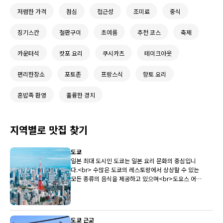
저렴한 가격
점심
접근성
조미료
중식
징기스칸
철판구이
초여름
추천 코스
축제
카운터석
캇포 요리
쿠시카츠
테이크아웃
편리한장소
포토존
프랑스식
향토 요리
혼밥족 환영
훌륭한 경치
지역별로 맛집 찾기
도쿄
일본 최대 도시인 도쿄는 일본 요리 문화의 중심입니
다.<br> 수많은 도쿄의 레스토랑에서 상상할 수 있는
모든 종류의 음식을 제공하고 있으며<br>도요스 어시
장은 전국 최상의 생선을 레스토랑에 지속적으로 제공
하고 있습니다.
도쿄 근교