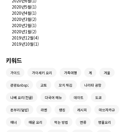
2020년6월(1)
2020년5월(1)
2020년4월(1)
2020년3월(2)
2020년2월(1)
2020년1월(2)
2019년12월(4)
2019년10월(1)
키워드
가이드
가이세키 요리
가족여행
게
겨울
관광&nbsp;
교토
꼬치 튀김
나리타 공항
나베 요리(전골)
다국어 메뉴
데이트
도쿄
돈부리(덮밥)
라멘
랭킹
레시피
마쓰자카규
매너
매운 요리
먹는 방법
면류
명물요리