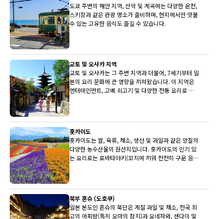
도쿄 주변의 해안 지역, 산악 및 계곡에는 다양한 온천,
스키장과 같은 관광 명소가 즐비하며, 현지에서만 맛볼
수 있는 고유한 음식도 즐길 수 있습니다.
교토 및 오사카 지역
교토 및 오사카는 그 주변 지역과 더불어, 7세기부터 일
본의 요리 문화에 큰 영향을 끼쳐왔습니다. 이 지역은
엔터테인먼트, 고베 쇠고기 및 다양한 전통 요리로 유
명합니다.
홋카이도
홋카이도는 쌀, 육류, 채소, 생선 및 과일과 같은 양질의
다양한 농수산물의 원산지입니다. 홋카이도의 인기 있
는 요리로는 로바타야키(꼬치에 끼워 천천히 구운 음
식)와 삿포로 미소 라멘이 있습니다.
북부 혼슈 (도호쿠)
일본 본도인 혼슈의 북단은 계절 과일 및 채소, 전국 최
고의 어획량(특히 오마의 참치)과 요네자와, 센다이 및