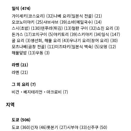
일식 (474)
가이세키(코스요리) (32)
나베 요리(일본식 전골) (21)
오코노미야키 (25)
샤브샤브 (39)
소바(메밀국수) (14)
스시(초밥) (130)
덴푸라(튀김) (13)
철판 구이 (32)
쇼진 요리 (3)
돈가스 (17)
꼬치구이 (5)
야키토리 (39)
스키야키 (34)
일식 (147)
굴 요리 (3)
생선회, 해물 요리 (43)
우나기 요리(장어 요리) (30)
모츠나베(곱창 전골) (11)
미즈타키(일본식 백숙) (5)
오뎅 (12)
해물덮밥 (13)
우동 (3)
라멘 (21)
라멘 (21)
그 외 요리 (7)
비건・베지테리언・마크로비 (7)
지역
도쿄 (506)
도쿄 (360)
긴자 (46)
롯본기 (27)
시부야 (33)
신주쿠 (50)