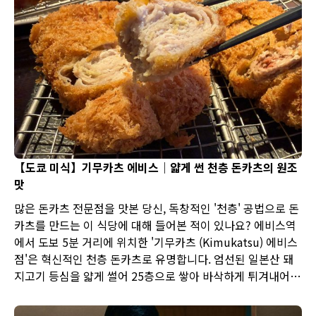
【도쿄 미식】기무카츠 에비스｜얇게 썬 천층 돈카츠의 원조
맛
많은 돈카츠 전문점을 맛본 당신, 독창적인 '천층' 공법으로 돈
카츠를 만드는 이 식당에 대해 들어본 적이 있나요? 에비스역
에서 도보 5분 거리에 위치한 '기무카츠 (Kimukatsu) 에비스
점'은 혁신적인 천층 돈카츠로 유명합니다. 엄선된 일본산 돼
지고기 등심을 얇게 썰어 25층으로 쌓아 바삭하게 튀겨내어,
육즙이 풍부하고 부드러우며, 층층이 느껴지는 맛을 자랑합니
다. 갓 지은 일본산 에치고 쌀과 함께 제공되어, 밥부터 돼지고