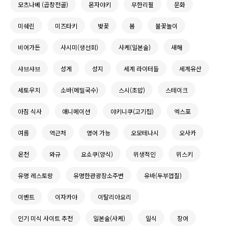
모츠나베 (곱창전골)
몬자야키
무한리필
문화
미쉐린
미즈타키
벚꽃
봄
불꽃놀이
비어가든
사시미(생선회)
사케(일본술)
새해
샤브샤브
성게
성지
세계 라이터들
세계유산
세토우치
소바(메밀국수)
스시(초밥)
스테이크
아침 식사
애니메이션
야키니쿠(고기집)
엑스포
여름
역근처
영어 가능
오모테나시
오사카
온천
와규
요쇼쿠(양식)
위생적인
위스키
유명 레스토랑
유명한관광장소주변
유바(두부껍질)
이벤트
이자카야
이탈리아요리
인기 미식 사이트 추천
일본술(사케)
일식
장어