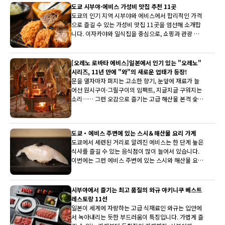
도쿄 시부야·에비스 가성비 맛집 추천 11곳
도쿄의 인기 지역 시부야와 에비스에서 합리적인 가격
으로 즐길 수 있는 가성비 맛집 11곳을 엄선해 소개합
니다. 이자카야와 일식집을 중심으로, 쇼핑과 관광 중
부담 없이 들르기 좋은 맛집에서 도쿄의 미식을 경험해
보세요.
[오레노 로바타 에비스]일본에서 인기 있는 "오레노"
시리즈, 11년 만에 "와"의 새로운 업태가 등장!
문을 열자마자 퍼지는 고소한 향기, 눈앞에 재료가 늘
어선 원시구이·그릴구이의 임팩트, 지글지글 구워지는
소리…… 그런 오감으로 즐기는 고급 해산물 본격 숯불
로바타야키 가게 [오레노 로바타 에비스]가 2025년 5
월 29일에 에비스에 오픈했습니다.
도쿄・에비스 주변에 있는 스시＆해산물 요리 가게
도쿄에서 세련된 거리로 알려진 에비스는 한 단계 높은
식사를 즐길 수 있는 음식점이 많이 늘어서 있습니다.
이번에는 그런 에비스 주변에 있는 스시와 해산물 요리
가게를 소개하겠습니다.
시부야에서 즐기는 최고 품질의 와규 야키니쿠 베스트
레스토랑 11선
일본이 세계에 자랑하는 고급 식재료인 와규는 입안에
서 녹아내리는 듯한 부드러움이 특징입니다. 가볍게 즐