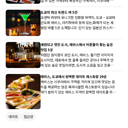
길 수 있는 가게부터 독창적인 가게까지, 시부야와 에
비스 지역의 추천 가게를 소개합니다. 꼭 실제로 방문
하여 와규의 맛을 만끽해 보세요.
도쿄의 최신 트렌드 바 5선
오센틱 바부터 유니크한 진화형 바까지, 도쿄・오모테
산도와 에비스, 아키하바라 등에 있는,화제가 되는 세
련된 바를 5곳 소개합니다. 인기 있는 일본산 위스키를
비롯해,신감각의 칵테일과 로우알콜 칵테일, 모크테일
등, 멋진 공간에서 오늘 밤의 한 잔을 즐겨봅시다.
세련되고 멋진 도시, 에비스에서 어른들이 찾는 숨은
맛집 5곳
최첨단 음식점이 모인 도시, 에비스. 활기찬 이미지의
도시지만, 대로에서 한 블록 들어간 곳이나 주택가 안
에 있는 숨은 맛집이라면, 도시의 소음을 잊고 조용히
편안한 시간을 보낼 수 있습니다. 일본 요리나 철판구
이 등, 소중한 사람을 데리고 가고 싶은 맛있는 식당을
에비스, 도쿄에서 완벽한 데이트 레스토랑 29곳
선정했습니다.
에비스는 시부야에서 가까운 거리에 있으며 맛있는 음
식을 제공하는 많은 패셔너블한 레스토랑이 있습니다!
여기 분위기 있는 에비스 지역의 완벽한 데이트를 위한
29곳의 장소들을 소개합니다.
데이트
접근성