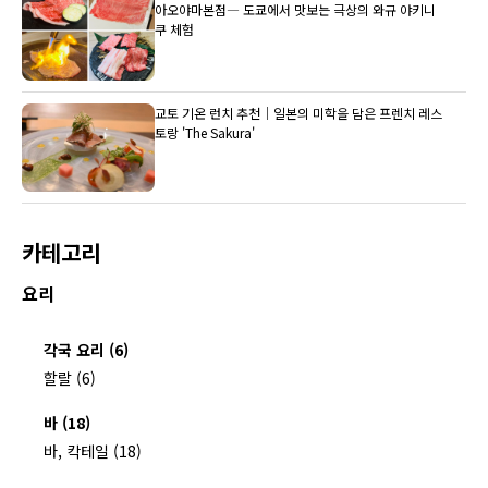
아오야마본점― 도쿄에서 맛보는 극상의 와규 야키니
쿠 체험
교토 기온 런치 추천｜일본의 미학을 담은 프렌치 레스
토랑 'The Sakura'
카테고리
요리
각국 요리 (6)
할랄 (6)
바 (18)
바, 칵테일 (18)