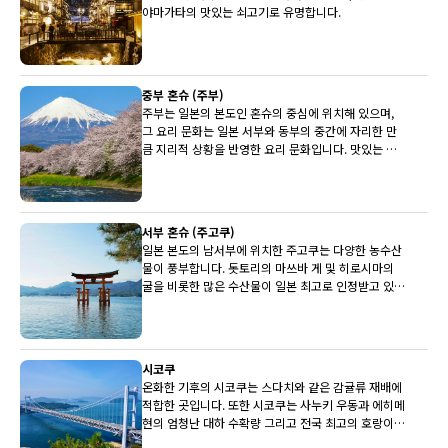
야마가타의 맛있는 쇠고기로 유명합니다.
중부 혼슈 (주부)
주부는 일본의 본도인 혼슈의 중심에 위치해 있으며,
그 요리 문화는 일본 서부와 동부의 중간에 자리한 만
큼 지리적 상황을 반영한 요리 문화입니다. 맛있는 히
다 쇠고기, 세계적으로 유명한 후지산과 유명한 사케
양조장이 상당수 주부에 있습니다.
서부 혼슈 (주고쿠)
일본 본도의 남서부에 위치한 주고쿠는 다양한 농수산
물이 풍부합니다. 돗토리의 마쓰바 게 및 히로시마의
굴을 비롯한 많은 수산물이 일본 최고로 인정받고 있습
니다. 배와 뮈스카(백포도주)도 최상품입니다.
시코쿠
온화한 기후의 시코쿠는 스다치와 같은 감귤류 재배에
적합한 곳입니다. 또한 시코쿠는 사누키 우동과 에히메
현의 엄청난 대하 수확량 그리고 전국 최고의 호랑이
복어로도 유명합니다.