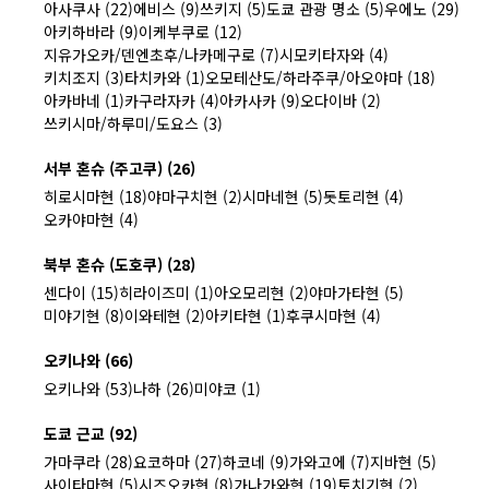
아사쿠사 (22)
에비스 (9)
쓰키지 (5)
도쿄 관광 명소 (5)
우에노 (29)
아키하바라 (9)
이케부쿠로 (12)
지유가오카/덴엔초후/나카메구로 (7)
시모키타자와 (4)
키치조지 (3)
타치카와 (1)
오모테산도/하라주쿠/아오야마 (18)
아카바네 (1)
카구라자카 (4)
아카사카 (9)
오다이바 (2)
쓰키시마/하루미/도요스 (3)
서부 혼슈 (주고쿠) (26)
히로시마현 (18)
야마구치현 (2)
시마네현 (5)
돗토리현 (4)
오카야마현 (4)
북부 혼슈 (도호쿠) (28)
센다이 (15)
히라이즈미 (1)
아오모리현 (2)
야마가타현 (5)
미야기현 (8)
이와테현 (2)
아키타현 (1)
후쿠시마현 (4)
오키나와 (66)
오키나와 (53)
나하 (26)
미야코 (1)
도쿄 근교 (92)
가마쿠라 (28)
요코하마 (27)
하코네 (9)
가와고에 (7)
지바현 (5)
사이타마현 (5)
시즈오카현 (8)
가나가와현 (19)
토치기현 (2)