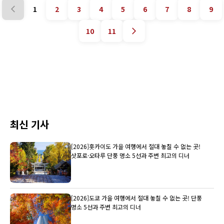
1
2
3
4
5
6
7
8
9
10
11
최신 기사
[2026]홋카이도 가을 여행에서 절대 놓칠 수 없는 곳!
삿포로·오타루 단풍 명소 5선과 주변 최고의 디너
[2026]도쿄 가을 여행에서 절대 놓칠 수 없는 곳! 단풍
명소 5선과 주변 최고의 디너