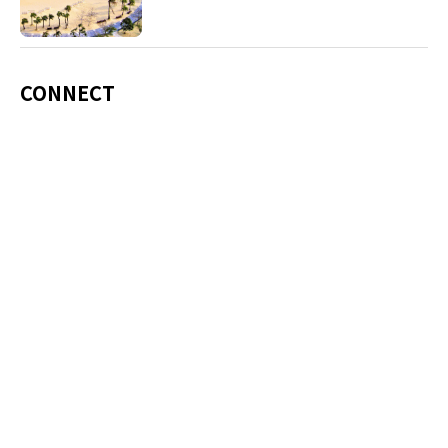
다.
CONNECT