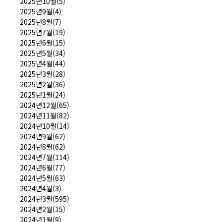
2025년10월(5)
2025년9월(4)
2025년8월(7)
2025년7월(19)
2025년6월(15)
2025년5월(34)
2025년4월(44)
2025년3월(28)
2025년2월(36)
2025년1월(24)
2024년12월(65)
2024년11월(82)
2024년10월(14)
2024년9월(62)
2024년8월(62)
2024년7월(114)
2024년6월(77)
2024년5월(63)
2024년4월(3)
2024년3월(595)
2024년2월(15)
2024년1월(9)