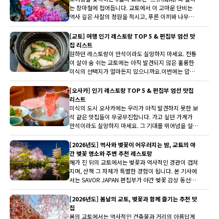
는 장마철에 접어듭니다. 교토에서 이 고마운 단비는
역사 깊은 사찰의 정원을 적시고, 푸른 이끼와 나무들
을 그 어느 때보다 싱그럽게 빛내줍니다.이 촉촉한 풍
경 속에서 화려하게 피어나는 꽃이 바로 수국입니다.
[교토] 여행 인기 레스토랑 TOP 5 & 편집부 엄선 맛
또한 교토의 사찰에서 시작되었다고 알려진 '하나초즈
집 리스트
(花手水)'는 이제 관광객들에게 빼놓을 수 없는 최고의
원하던 레스토랑이 만석이라도 실망하지 마세요. 전통
포토 스팟이 되었습니다.천년의 역사를 간직한 교토만
이 살아 숨 쉬는 교토에는 아직 발견되지 않은 훌륭한
의 서정적인 수국 명소와 함께 즐기기 좋은 주변 맛집
미식의 선택지가 얼마든지 있으니까요.이번에는 압도
을 소개합니다.
적인 지지를 받는 인기 맛집부터 편집부가 엄선한 실력
파 명소까지 알차게 준비했습니다. 특히 즉시 예약이
[오사카] 인기 레스토랑 TOP 5 & 편집부 엄선 맛집
가능한 곳은 그 자리에서 바로 예약이 확정되므로, 갑
리스트
작스러운 일정 변경에도 매우 편리합니다.
미식의 도시 오사카에는 우리가 아직 발견하지 못한 보
석 같은 맛집들이 무궁무진합니다. 가고 싶던 가게가
만석이라도 실망하지 마세요. 그 기대를 뛰어넘을 설레
는 미식 경험은 곁에 숨어 있으니까요. 이번에는 예약
수 랭킹 상위권을 차지한 TOP 5 맛집과 미식가들로 구
[2026년도] 역사와 벚꽃이 어우러지는 밤, 교툐의 야
성된 편집부가 엄선한 보석 같은 명소 9곳을 소개해 드
간 벚꽃 명소와 주변 추천 레스토랑
립니다. 즉시 예약이 확정되는 곳들이 많아 갑작스러운
해가 진 뒤의 교토에서는 벚꽃과 역사적인 경관이 겹쳐
식사 약속이나 스마트하게 가게를 결정하고 싶을 때 제
지며, 산책 그 자체가 특별한 경험이 됩니다. 본 기사에
격입니다. 다음 오사카 여행의 맛집 리스트에 꼭 저장
서는 SAVOR JAPAN 편집부가 야간 벚꽃 감상 동선에
해 두세요!
자연스럽게 포함하기 좋은 명소와 주변 레스토랑을 엄
선해 소개합니다. 소개된 레스토랑은 SAVOR JAPAN
[2026년도] 봄날의 교토, 벚꽃과 함께 즐기는 추천 맛
을 통해 사전 예약이 가능하며, 특히 벚꽃 시즌에는 혼
집
잡하므로 미리 좌석을 확보해 두면 보다 차분하고 여유
봄의 교토에서는 역사적인 건축물과 거리의 아름답게