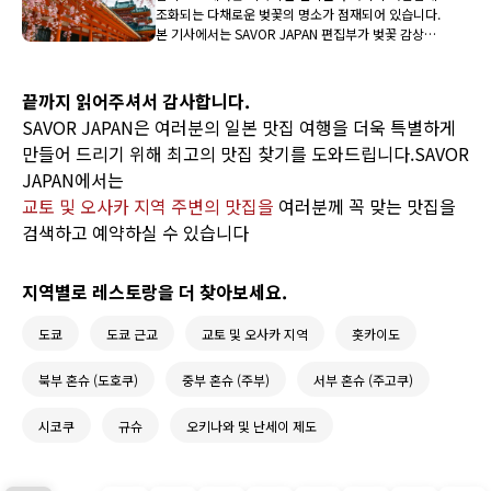
로운 밤의 교토를 만끽할 수 있습니다.
조화되는 다채로운 벚꽃의 명소가 점재되어 있습니다.
본 기사에서는 SAVOR JAPAN 편집부가 벚꽃 감상과
함께 즐기기 좋은 주변 레스토랑에도 주목해 소개합니
다. 소개된 레스토랑은 SAVOR JAPAN을 통해 예약이
가능하며, 벚꽃 시즌 특유의 혼잡을 피하기 위해서도
끝까지 읽어주셔서 감사합니다.
사전 예약을 적극 활용하는 것을 추천드립니다. 미리
SAVOR JAPAN은 여러분의 일본 맛집 여행을 더욱 특별하게
준비해 보다 여유롭고 편안하게 봄날의 교토를 만끽해
만들어 드리기 위해 최고의 맛집 찾기를 도와드립니다.SAVOR
보세요.
JAPAN에서는
교토 및 오사카 지역 주변의 맛집을
여러분께 꼭 맞는 맛집을
검색하고 예약하실 수 있습니다
지역별로 레스토랑을 더 찾아보세요.
도쿄
도쿄 근교
교토 및 오사카 지역
홋카이도
북부 혼슈 (도호쿠)
중부 혼슈 (주부)
서부 혼슈 (주고쿠)
시코쿠
규슈
오키나와 및 난세이 제도