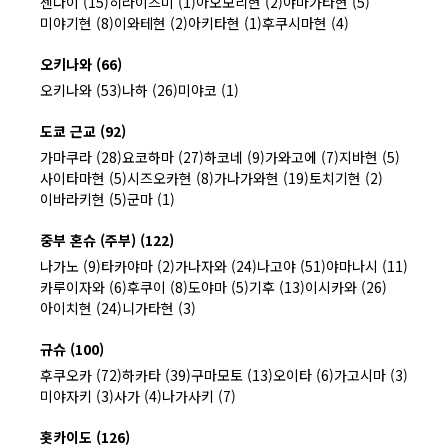
센다이 (15)
히라이즈미 (1)
아오모리현 (2)
야마가타현 (5)
미야기현 (8)
이와테현 (2)
아키타현 (1)
후쿠시마현 (4)
오키나와 (66)
오키나와 (53)
나하 (26)
미야코 (1)
도쿄 근교 (92)
가마쿠라 (28)
요코하마 (27)
하코네 (9)
가와고에 (7)
지바현 (5)
사이타마현 (5)
시즈오카현 (8)
가나가와현 (19)
토치기현 (2)
이바라키현 (5)
군마 (1)
중부 혼슈 (주부) (122)
나가노 (9)
타카야마 (2)
가나자와 (24)
나고야 (51)
야마나시 (11)
카루이자와 (6)
후쿠이 (8)
도야마 (5)
기후 (13)
이시카와 (26)
아이치현 (24)
니가타현 (3)
규슈 (100)
후쿠오카 (72)
하카타 (39)
구마모토 (13)
오이타 (6)
가고시마 (3)
미야자키 (3)
사가 (4)
나가사키 (7)
홋카이도 (126)