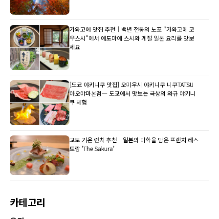
가와고에 맛집 추천｜백년 전통의 노포 "가와고에 코
우스시"에서 에도마에 스시와 계절 일본 요리를 맛보
세요
[도쿄 야키니쿠 맛집] 오미우시 야키니쿠 니쿠TATSU
아오야마본점― 도쿄에서 맛보는 극상의 와규 야키니
쿠 체험
교토 기온 런치 추천｜일본의 미학을 담은 프렌치 레스
토랑 'The Sakura'
카테고리