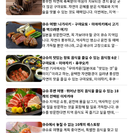
풍부한 자연에 축복받아 마음이 치유되는 경치 좋은 곳
이 많은 구마모토. 자연의 은혜를 받은 식재료와 지역
술을 맛볼 수 있는 것도 매력입니다. 이번에는, 지역산
와규와 엄선된 식재료를 사용하여 참신한 요리를 제공
하는 구마모토 시내의 가게를 소개합니다. 여유롭게 편
큐슈 여행! 나가사키・구마모토・미야자키에서 고기
안하게 쉬면서, 구마모토에서의 맛있는 시간을 만끽하
를 먹으려면 여기!
세요.
일본을 방문한다면, 꼭 가보아야 할 곳이 큐슈 지역입
니다. 자연이 풍부하고, 역사적인 명소나 온천 등 매력
이 가득할 뿐만 아니라, 고급 와규의 고장으로도 알려
져 있습니다. 그래서 큐슈 지역에서 추천하는 고기 요
리점을 선정했습니다. 야키니쿠나 모츠나베, 철판구이
규슈의 맛있는 향토 음식을 즐길 수 있는 음식점 6곳｜
등 다양한 스타일로 즐길 수 있는 5곳. 큐슈 여행은 맛
구마모토・미야자키・후쿠오카
있는 고기 요리로 결정입니다.
이번 기사에서는 "우마카몬(일본어로 "맛있는 것"을
의미)"이라고 하는, 윤택한 자연환경이 길러낸 풍성한
자연의 맛을 즐길 수 있는 구마모토, 미야자키, 후쿠오
카의 추천 맛집을 소개합니다. 신선한 해산물부터 현지
야채와 특산품까지, 지역의 맛을 강조한 식문화를 경험
규슈 주변 여행 - 뛰어난 현지 음식을 즐길 수 있는 18
할 수 있습니다. 이러한 추천 레스토랑을 알고 있다면
개의 선택된 이자카야
일본 여행이 더욱 즐거워질 것입니다.
큐슈 지역은 쇼핑, 온천에 몸을 담그기, 역사적인 신사
와 절을 방문하는 것을 포함해 할 일로 가득합니다. 큐
슈를 방문한다면 지역 음식도 꼭 즐기고 싶을 텐데, 여
기 이 지역 특유의 미식을 즐길 수 있는 추천 이자카야
18곳이 있습니다.
큐슈에서 놓칠 수 없는 10개의 레스토랑
큐슈로 여행을 계획 중이면서, 특별한 음식을 찾고 있