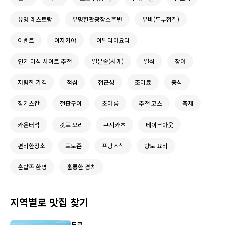
유명 레스토랑
유명한관광장소주변
유바(두부껍질)
이벤트
이자카야
이탈리아요리
인기 미식 사이트 추천
일본술(사케)
일식
장어
저렴한 가격
점심
접근성
조미료
중식
징기스칸
철판구이
초여름
추천 코스
축제
카운터석
캇포 요리
쿠시카츠
테이크아웃
편리한장소
포토존
프랑스식
향토 요리
혼밥족 환영
훌륭한 경치
지역별로 맛집 찾기
도쿄