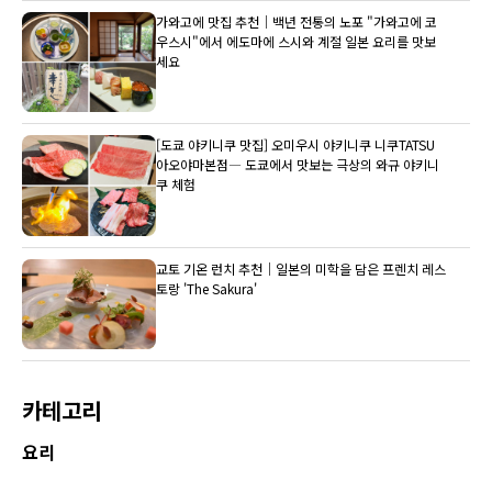
가와고에 맛집 추천｜백년 전통의 노포 "가와고에 코
우스시"에서 에도마에 스시와 계절 일본 요리를 맛보
세요
[도쿄 야키니쿠 맛집] 오미우시 야키니쿠 니쿠TATSU
아오야마본점― 도쿄에서 맛보는 극상의 와규 야키니
쿠 체험
교토 기온 런치 추천｜일본의 미학을 담은 프렌치 레스
토랑 'The Sakura'
카테고리
요리