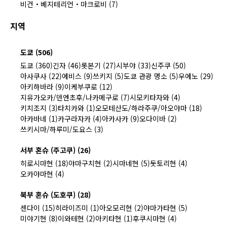
비건・베지테리언・마크로비 (7)
지역
도쿄 (506)
도쿄 (360)
긴자 (46)
롯본기 (27)
시부야 (33)
신주쿠 (50)
아사쿠사 (22)
에비스 (9)
쓰키지 (5)
도쿄 관광 명소 (5)
우에노 (29)
아키하바라 (9)
이케부쿠로 (12)
지유가오카/덴엔초후/나카메구로 (7)
시모키타자와 (4)
키치조지 (3)
타치카와 (1)
오모테산도/하라주쿠/아오야마 (18)
아카바네 (1)
카구라자카 (4)
아카사카 (9)
오다이바 (2)
쓰키시마/하루미/도요스 (3)
서부 혼슈 (주고쿠) (26)
히로시마현 (18)
야마구치현 (2)
시마네현 (5)
돗토리현 (4)
오카야마현 (4)
북부 혼슈 (도호쿠) (28)
센다이 (15)
히라이즈미 (1)
아오모리현 (2)
야마가타현 (5)
미야기현 (8)
이와테현 (2)
아키타현 (1)
후쿠시마현 (4)