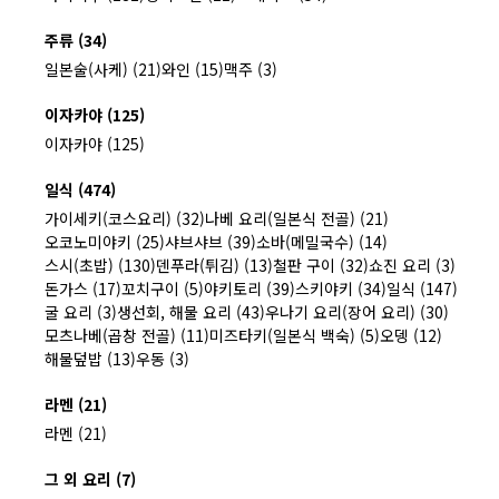
주류 (34)
일본술(사케) (21)
와인 (15)
맥주 (3)
이자카야 (125)
이자카야 (125)
일식 (474)
가이세키(코스요리) (32)
나베 요리(일본식 전골) (21)
오코노미야키 (25)
샤브샤브 (39)
소바(메밀국수) (14)
스시(초밥) (130)
덴푸라(튀김) (13)
철판 구이 (32)
쇼진 요리 (3)
돈가스 (17)
꼬치구이 (5)
야키토리 (39)
스키야키 (34)
일식 (147)
굴 요리 (3)
생선회, 해물 요리 (43)
우나기 요리(장어 요리) (30)
모츠나베(곱창 전골) (11)
미즈타키(일본식 백숙) (5)
오뎅 (12)
해물덮밥 (13)
우동 (3)
라멘 (21)
라멘 (21)
그 외 요리 (7)