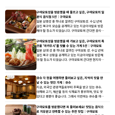
에서는 쿠마모토 성 근처의 추천 가게를 소개합니다.
구마모토성을 방문했을 때 들르고 싶은, 구마모토의 일
본식 음식점 5선｜구마모토
일본 삼명성 중 하나로 알려진 구마모토성. 수십 년에
걸친 복구의 모습을 공개하고 있는 지금이야말로 방문
해야 할 장소가 되었습니다. 구마모토에 간다면 음식도
즐기고 싶죠! 그럴 때에 참고할 수 있는 일식 가게를 선
정했습니다.
구마모토성을 방문했을 때 가보고 싶은, 구마모토의 특
산품 '아카우시'를 맛볼 수 있는 가게 5선｜구마모토
일본 삼대 성 중 하나로 알려진 구마모토 성. 수십 년에
걸친 복구 상황을 공개하고 있는 지금이야말로 방문해
야 할 장소가 되었습니다. 구마모토에 간다면 현지의
미식도 즐기고 싶습니다! 그럴 때 가장 먼저 떠오르는
것은 특산품인 '아카우시'입니다. 맛있는 와규를 즐길
수 있는 가게를 선정했습니다.
큐슈 각 현을 여행하면 들러보고 싶은, 지역의 맛을 만
날 수 있는 멋진 가게｜큐슈
지금, 외국인 관광객들로부터 주목을 받고 있는 큐슈.
야채와 고기, 해산물 등의 식재료가 풍부하며, 맛도 맛
있다고 평판이 좋습니다. 그래서 이번에는 큐슈를 여행
하면 들러보고 싶은, 지역의 맛을 만날 수 있는 가게를
5곳 선정했습니다. 각 지역의 특색이 나타난 요리들을,
구마모토를 방문했다면 꼭 들러보세요! 맛있는 음식으
꼭 체험해 보세요.
로 치유받고 만족할 수 있는 추천 맛집｜구마모토