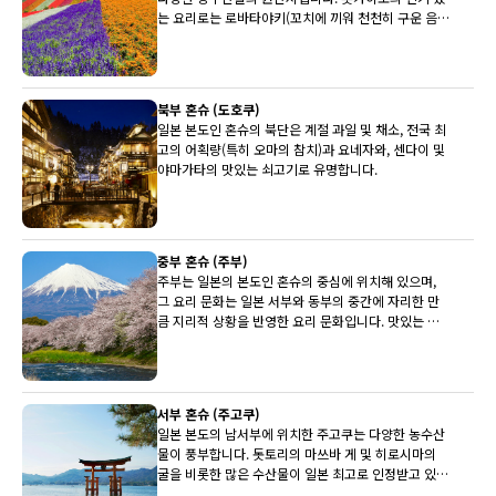
는 요리로는 로바타야키(꼬치에 끼워 천천히 구운 음
식)와 삿포로 미소 라멘이 있습니다.
북부 혼슈 (도호쿠)
일본 본도인 혼슈의 북단은 계절 과일 및 채소, 전국 최
고의 어획량(특히 오마의 참치)과 요네자와, 센다이 및
야마가타의 맛있는 쇠고기로 유명합니다.
중부 혼슈 (주부)
주부는 일본의 본도인 혼슈의 중심에 위치해 있으며,
그 요리 문화는 일본 서부와 동부의 중간에 자리한 만
큼 지리적 상황을 반영한 요리 문화입니다. 맛있는 히
다 쇠고기, 세계적으로 유명한 후지산과 유명한 사케
양조장이 상당수 주부에 있습니다.
서부 혼슈 (주고쿠)
일본 본도의 남서부에 위치한 주고쿠는 다양한 농수산
물이 풍부합니다. 돗토리의 마쓰바 게 및 히로시마의
굴을 비롯한 많은 수산물이 일본 최고로 인정받고 있습
니다. 배와 뮈스카(백포도주)도 최상품입니다.