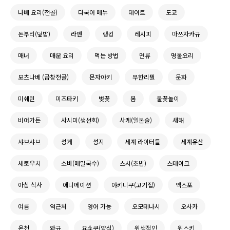
나베 요리(전골)
다국어 메뉴
데이트
도쿄
돈부리(덮밥)
라멘
랭킹
레시피
마쓰자카규
매너
매운 요리
먹는 방법
면류
명물요리
모츠나베 (곱창전골)
몬자야키
무한리필
문화
미쉐린
미즈타키
벚꽃
봄
불꽃놀이
비어가든
사시미(생선회)
사케(일본술)
새해
샤브샤브
성게
성지
세계 라이터들
세계유산
세토우치
소바(메밀국수)
스시(초밥)
스테이크
아침 식사
애니메이션
야키니쿠(고기집)
엑스포
여름
역근처
영어 가능
오모테나시
오사카
온천
와규
요쇼쿠(양식)
위생적인
위스키