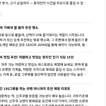
 방식, 고기 손질까지 — 혼자만의 시간을 최상으로 즐길 수 있도
있습니다. 알차게 혼자 여행을 즐기고 싶은 분들께 딱 맞는 미식 스
기와 함께 한 번에 소개합니다.
들
 꼭 가봐야 할 봄의 추천 명소
벚꽃 빛으로 물들여, 산책이 더욱 즐거워지는 계절이 시작됩니다.
집부가 자신 있게 추천하는 벚꽃 명소와, 그 주변에서 함께 들르기 좋
소개된 매장은 모두 SAVOR JAPAN을 통해 예약이 가능하며, 벚꽃
, 여유롭게 식사를 즐기고 싶다면 사전 예약을 추천드립니다. 벚꽃
 봄날의 하루를 기분 좋게 보내고 싶은 분들을 위한 코스로 참고
비 맛집 추천! 저렴하고 맛있는 현지인 인기 식당 15선
 자주 가는 저렴하고 맛있는 레스토랑도 체험해 보세요. 편하게 들
 유명한 가게들, 저렴한 가격으로 제대로 즐길 수 있는 스키야키
는 가게 등, 로컬 그루메를 엄선하여 알만한 사람들만 아는 숨은 명
 150그릇을 먹는 라멘 마니아의 추천 매장 리포트
자랑하는 역, 신주쿠를 방문할 가능성이 매우 높습니다. 가부키초에
리부터, 신주쿠 교엔의 평화로운 공간에 이르기까지, 다양한 쇼핑과
명 배가 고파질 것입니다. 저는 신주쿠를 방문할 때마다 새로운 라