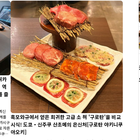
히카
｜역
를 즐
 계신
흑모와규에서 얻은 희귀한 고급 소 혀 '구로탄'을 비교
가게를
히가시구
시식! 도쿄・신주쿠 산초메의 은신처[구로탄 야키니쿠
로 자른
아오키]
주쿠역
를 방