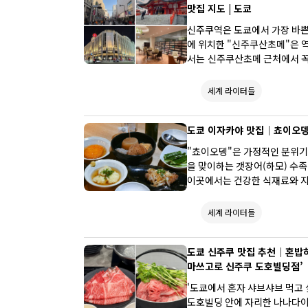
맛집 지도 | 도쿄
신주쿠역은 도쿄에서 가장 바쁜 
에 위치한 "신주쿠산초메"은 
서는 신주쿠산초메 근처에서 꼭 
을 소개합니다: 사업이 잘 되
서 24시간 운영되는 "천연 온
세계 라이터들
습니다. 숨겨진 맛집은 저렴하
맞는 몬자야키 인기점까지 만나
도쿄 이자카야 맛집｜쵸이오뎅 
을 찾아 떠나보세요!
"쵸이오뎅"은 가정적인 분위기
을 맞이하는 갯장어(하모) 수
이곳에서는 건강한 식재료와 지역
에서는 쉽게 볼 수 없는 독특한
세계 라이터들
도쿄 신주쿠 맛집 추천｜혼밥하
마쓰고로 신주쿠 도호빌딩점’
'도쿄에서 혼자 샤브샤브 먹고 
도호빌딩 안에 자리한 나나다이