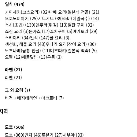
일식 (474)
가이세키(코스요리) (32)
나베 요리(일본식 전골) (21)
오코노미야키 (25)
샤브샤브 (39)
소바(메밀국수) (14)
스시(초밥) (130)
덴푸라(튀김) (13)
철판 구이 (32)
쇼진 요리 (3)
돈가스 (17)
꼬치구이 (5)
야키토리 (39)
스키야키 (34)
일식 (147)
굴 요리 (3)
생선회, 해물 요리 (43)
우나기 요리(장어 요리) (30)
모츠나베(곱창 전골) (11)
미즈타키(일본식 백숙) (5)
오뎅 (12)
해물덮밥 (13)
우동 (3)
라멘 (21)
라멘 (21)
그 외 요리 (7)
비건・베지테리언・마크로비 (7)
지역
도쿄 (506)
도쿄 (360)
긴자 (46)
롯본기 (27)
시부야 (33)