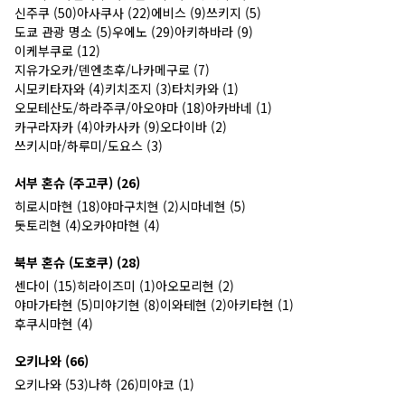
신주쿠 (50)
아사쿠사 (22)
에비스 (9)
쓰키지 (5)
도쿄 관광 명소 (5)
우에노 (29)
아키하바라 (9)
이케부쿠로 (12)
지유가오카/덴엔초후/나카메구로 (7)
시모키타자와 (4)
키치조지 (3)
타치카와 (1)
오모테산도/하라주쿠/아오야마 (18)
아카바네 (1)
카구라자카 (4)
아카사카 (9)
오다이바 (2)
쓰키시마/하루미/도요스 (3)
서부 혼슈 (주고쿠) (26)
히로시마현 (18)
야마구치현 (2)
시마네현 (5)
돗토리현 (4)
오카야마현 (4)
북부 혼슈 (도호쿠) (28)
센다이 (15)
히라이즈미 (1)
아오모리현 (2)
야마가타현 (5)
미야기현 (8)
이와테현 (2)
아키타현 (1)
후쿠시마현 (4)
오키나와 (66)
오키나와 (53)
나하 (26)
미야코 (1)