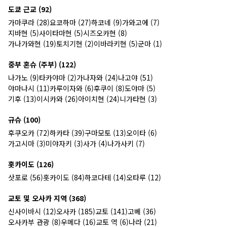
도쿄 근교 (92)
가마쿠라 (28)
요코하마 (27)
하코네 (9)
가와고에 (7)
지바현 (5)
사이타마현 (5)
시즈오카현 (8)
가나가와현 (19)
토치기현 (2)
이바라키현 (5)
군마 (1)
중부 혼슈 (주부) (122)
나가노 (9)
타카야마 (2)
가나자와 (24)
나고야 (51)
야마나시 (11)
카루이자와 (6)
후쿠이 (8)
도야마 (5)
기후 (13)
이시카와 (26)
아이치현 (24)
니가타현 (3)
규슈 (100)
후쿠오카 (72)
하카타 (39)
구마모토 (13)
오이타 (6)
가고시마 (3)
미야자키 (3)
사가 (4)
나가사키 (7)
홋카이도 (126)
삿포로 (56)
홋카이도 (84)
하코다테 (14)
오타루 (12)
교토 및 오사카 지역 (368)
신사이바시 (12)
오사카 (185)
교토 (141)
고베 (36)
오사카부 관광 (8)
우메다 (16)
교토 역 (6)
나라 (21)