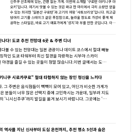
신주쿠 산초메에 있는, 간판 없는 가게. 이번에 소개할 '구로탄 야키니쿠 아
지 않
오키'입니다. 여기서 맛볼 수 있는 것은 와규 한 마리에서 극히 소량만 얻을
수 있는 희귀한 ‘일본산 구로탄’과 고기의 여왕 ‘샤토브리앙’입니다. 최고급
덩어리 고기를 스테이크 같은 푸짐함으로, 놀라울 정도로 가성비 좋게 제
공하는 스타일은, 바로 고기 애호가에게 ‘성지’라 부를 만한 곳입니다. 이번
에는 명물인 구로탄 시식과 선택 가능한 내장·마무리 식사까지 폭풍처럼
몰려오는 ‘특상 코스’를 직접 시식. 배도 마음도 채워지는, 최고의 육체 체
험을 보고합니다.
만나다! 도쿄 추천 전망대 6곳 & 주변 디너
려다볼 수 있는 전망대는 일본 관광이나 데이트 코스에서 절대 빼놓
 상징적인 도쿄 타워부터 최신 절경을 자랑하는 시부야 스카이
동적인 야경을 즐길 수 있는 곳들이 정말 많습니다.이번 글에서는 도쿄에
소들을 엄선했습니다. 아름다운 경치를 감상하기 좋은 추천 시간대와
전망대 주변에 위치한 추천 레스토랑 정보까지 알기 쉽게 정리해 드
키니쿠 시로카쿠로" 절대 타협하지 않는 장인 정신을 느끼다
. 그 주변은 음식점들이 빽빽이 모여 있고, 어딘가 비슷한 가게가
많은 분들이 너무 많은 선택지 중에 고민하시는 가운데, 일부러 지도
옆의 '니시신주쿠'까지 발길을 옮겨 보시기 바랍니다. 그곳에는 '흑
’라는 매우 흥미로운 이름의 가게가 자리하고 있습니다. 이 가게가
길입니다. 판매하는 것은 단순한 고기구이가 아니라, '평범함을 거
 역사를 지닌 신사부터 도심 온천까지, 추천 명소 5선과 숨은