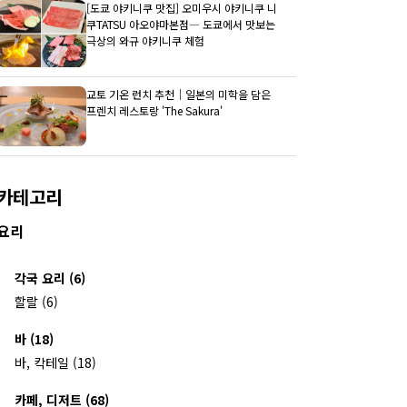
[도쿄 야키니쿠 맛집] 오미우시 야키니쿠 니
쿠TATSU 아오야마본점― 도쿄에서 맛보는
극상의 와규 야키니쿠 체험
교토 기온 런치 추천｜일본의 미학을 담은
프렌치 레스토랑 'The Sakura'
카테고리
요리
각국 요리 (6)
할랄 (6)
바 (18)
바, 칵테일 (18)
카페, 디저트 (68)