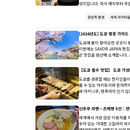
성지입니다. 좌석 배치부터 주문
록 모든 것이 세심하게 갖춰져 
폿을 교통편·메뉴·실제 방문 후
혼밥족 환영
세계 라이터
[2026년도] 도쿄 벚꽃 가이드
도쿄에 봄이 찾아오면 곳곳이 
이번에는 SAVOR JAPAN 편
은 맛집을 엄선해 소개합니다. 
시즌에는 특히 혼잡하기 때문에
을 감상하는 시간부터 식사까지,
【도쿄 필수 맛집】 도쿄 가성
해 보세요.
도쿄를 관광할 때는 현지인들이
를 수 있는 야키토리와 돈까쯔의
와 야키니쿠, 텐푸라의 인기 있
소도 소개합니다.
신주쿠 라멘・츠케멘 5선｜연간
세계에서 가장 많은 이용자를 
솟아 있는 거대한 고질라의 머
엔터테인먼트 선택지가 있어 분