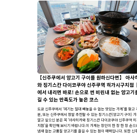
【신주쿠에서 양고기 구이를 원하신다면】 아사
와 징기스칸 다이코쿠야 신주쿠역 히가시구치점
에서 내리면 바로! 손으로 썬 비린내 없는 양고기
길 수 있는 만족도가 높은 코스
도쿄 신주쿠에서 '여기는 절대 빼놓을 수 없는 맛있는 가게'를 찾고
분, 또는 신주쿠에서 정말 추천할 수 있는 징기스칸(양고기 구이) 
알고 싶으신 분은 꼭 '아사히카와 징기스칸 다이코쿠야 신주쿠역 
치점’을 확인해 보시기 바랍니다.이 가게는 장인이 한 장 한 장 손으
냄새 없는 고품질 양고기를 즐길 수 있는 점이 매력입니다. 또한 신
동쪽 출구에서 바로 가까운 뛰어난 입지도 큰 장점입니다. 처음 도쿄