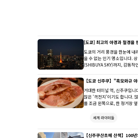
문하시는 분은 물론, 신주쿠에서 쇼핑을 마음껏 즐기신 후에 많이 걷
고 맛있는 식사를 하고 싶으신 분께도 딱 맞는 가게입니다.
[도쿄] 최고의 야경과 절경을 
도쿄의 거리 풍경을 한눈에 내
을 수 없는 인기 명소입니다.
(SHIBUYA SKY)까지, 감
가면 꼭 방문해야 할 야경 명
티켓 사전 예약 정보, 그리고 
【도쿄 신주쿠】"흑모와규 야
립니다.
거대한 터미널 역, 신주쿠입니다
많은 '격전지'이기도 합니다. 
를 조금 왼쪽으로, 한 정거장 
모 와규 야키니쿠 ‘시로카쿠로
선택한 것은 전혀 다른 험난한 
세계 라이터들
부한다'는 정신 그 자체입니다.
【신주쿠산초메 산책】100년의