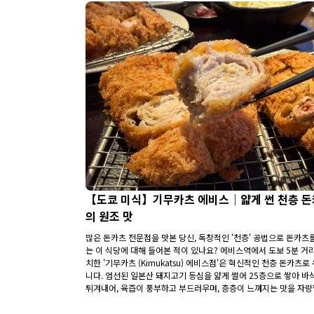
【도쿄 미식】기무카츠 에비스｜얇게 썬 천층 
의 원조 맛
많은 돈카츠 전문점을 맛본 당신, 독창적인 '천층' 공법으로 돈카츠
는 이 식당에 대해 들어본 적이 있나요? 에비스역에서 도보 5분 거
치한 '기무카츠 (Kimukatsu) 에비스점'은 혁신적인 천층 돈카츠로
니다. 엄선된 일본산 돼지고기 등심을 얇게 썰어 25층으로 쌓아 바
튀겨내어, 육즙이 풍부하고 부드러우며, 층층이 느껴지는 맛을 자
다. 갓 지은 일본산 에치고 쌀과 함께 제공되어, 밥부터 돼지고기까지
입이 미각을 자극하는 즐거움입니다. 또한, 매장에서 독자적으로 