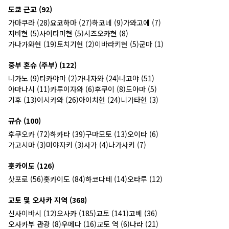
도쿄 근교 (92)
가마쿠라 (28)
요코하마 (27)
하코네 (9)
가와고에 (7)
지바현 (5)
사이타마현 (5)
시즈오카현 (8)
가나가와현 (19)
토치기현 (2)
이바라키현 (5)
군마 (1)
중부 혼슈 (주부) (122)
나가노 (9)
타카야마 (2)
가나자와 (24)
나고야 (51)
야마나시 (11)
카루이자와 (6)
후쿠이 (8)
도야마 (5)
기후 (13)
이시카와 (26)
아이치현 (24)
니가타현 (3)
규슈 (100)
후쿠오카 (72)
하카타 (39)
구마모토 (13)
오이타 (6)
가고시마 (3)
미야자키 (3)
사가 (4)
나가사키 (7)
홋카이도 (126)
삿포로 (56)
홋카이도 (84)
하코다테 (14)
오타루 (12)
교토 및 오사카 지역 (368)
신사이바시 (12)
오사카 (185)
교토 (141)
고베 (36)
오사카부 관광 (8)
우메다 (16)
교토 역 (6)
나라 (21)