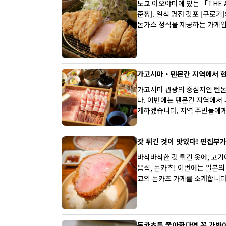
도쿄 아오야마에 있는 「THE A
준짱]. 일식 명점 갓포 [쿠로기
돈가스 정식을 제공하는 가게입
가고시마・텐몬칸 지역에서 현지
가고시마 관광의 중심지인 텐몬
다. 이번에는 텐몬칸 지역에서
개하겠습니다. 지역 주민들에게
갓 튀긴 것이 맛있다! 편집부가
바삭바삭한 갓 튀긴 옷에, 고기
음식, 돈카츠! 이번에는 일본의
쿄의 돈카츠 가게를 소개합니다
돈카츠를 좋아한다면 꼭 가봐야