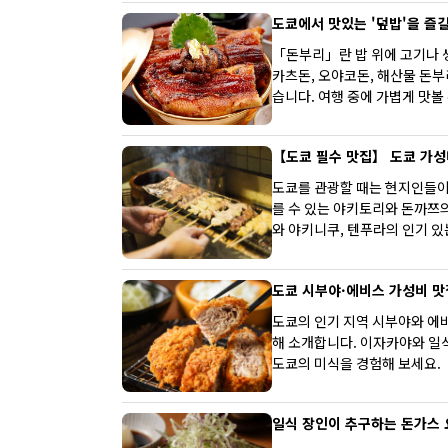
다양한 맛의 천층 돈카츠를 정기적으로 출시하여, 매번 방문할 때마
도쿄에서 맛있는 '덮밥'을 즐길
선한 경험을 제공합니다.
「돈부리」란 밥 위에 고기나 
카츠돈, 오야코돈, 해산물 돈부
습니다. 여행 중에 가볍게 맛볼
【도쿄 필수 맛집】 도쿄 가성
도쿄를 관광할 때는 현지인들이
를 수 있는 야키토리와 돈까쯔의
와 야키니쿠, 텐푸라의 인기 있
소도 소개합니다.
도쿄 시부야·에비스 가성비 맛
도쿄의 인기 지역 시부야와 에
해 소개합니다. 이자카야와 일식
도쿄의 미식을 경험해 보세요.
일식 장인이 추구하는 돈가스 