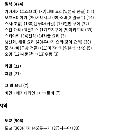
일식 (474)
가이세키(코스요리) (32)
나베 요리(일본식 전골) (21)
오코노미야키 (25)
샤브샤브 (39)
소바(메밀국수) (14)
스시(초밥) (130)
덴푸라(튀김) (13)
철판 구이 (32)
쇼진 요리 (3)
돈가스 (17)
꼬치구이 (5)
야키토리 (39)
스키야키 (34)
일식 (147)
굴 요리 (3)
생선회, 해물 요리 (43)
우나기 요리(장어 요리) (30)
모츠나베(곱창 전골) (11)
미즈타키(일본식 백숙) (5)
오뎅 (12)
해물덮밥 (13)
우동 (3)
라멘 (21)
라멘 (21)
그 외 요리 (7)
비건・베지테리언・마크로비 (7)
지역
도쿄 (506)
도쿄 (360)
긴자 (46)
롯본기 (27)
시부야 (33)