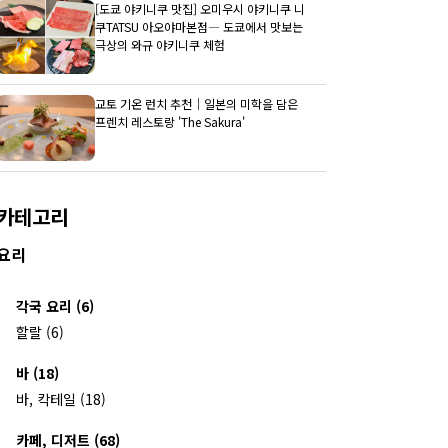
[도쿄 야키니쿠 맛집] 오미우시 야키니쿠 니
쿠TATSU 아오야마본점― 도쿄에서 맛보는
극상의 와규 야키니쿠 체험
교토 기온 런치 추천｜일본의 미학을 담은
프렌치 레스토랑 'The Sakura'
카테고리
요리
각국 요리 (6)
할랄 (6)
바 (18)
바, 칵테일 (18)
카페, 디저트 (68)