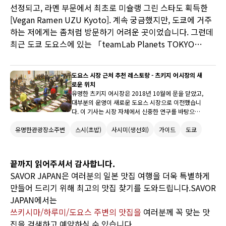
선정되고, 라멘 부문에서 최초로 미슐랭 그린 스타도 획득한
[Vegan Ramen UZU Kyoto]. 계속 궁금했지만, 도쿄에 거주
하는 저에게는 좀처럼 방문하기 어려운 곳이었습니다. 그런데
최근 도쿄 도요스에 있는 「teamLab Planets TOKYO
DMM.com」에서 맛볼 수 있다는 사실이 밝혀졌습니다! 아트
를 체험하면서 그 화제의 라멘도 즐길 수 있다니…… 그래서
도요스 시장 근처 추천 레스토랑 - 츠키지 어시장의 새
바로 다녀왔습니다.
로운 위치
유명한 츠키지 어시장은 2018년 10월에 문을 닫았고,
대부분의 운영이 새로운 도요스 시장으로 이전했습니
다. 이 기사는 시장 자체에서 신중한 연구를 바탕으로,
아직 가보지 않은 사람들을 위해 이 새로운 시장을 즐
유명한관광장소주변
스시(초밥)
사시미(생선회)
가이드
도쿄
기는 최고의 방법을 소개할 것입니다! 여기에서만 볼
수 있는 유명한 참치 경매부터 시작해서, 도요스 어시
장을 방문하는 몇 가지 하이라이트가 있으니 계속 읽어
서 더 알아보세요.
끝까지 읽어주셔서 감사합니다.
SAVOR JAPAN은 여러분의 일본 맛집 여행을 더욱 특별하게
만들어 드리기 위해 최고의 맛집 찾기를 도와드립니다.SAVOR
JAPAN에서는
쓰키시마/하루미/도요스 주변의 맛집을
여러분께 꼭 맞는 맛
집을 검색하고 예약하실 수 있습니다