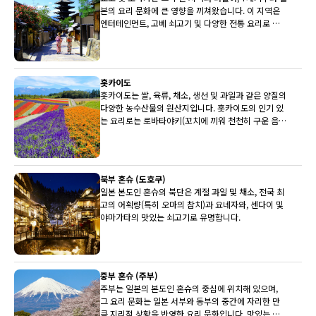
본의 요리 문화에 큰 영향을 끼쳐왔습니다. 이 지역은
엔터테인먼트, 고베 쇠고기 및 다양한 전통 요리로 유
명합니다.
홋카이도
홋카이도는 쌀, 육류, 채소, 생선 및 과일과 같은 양질의
다양한 농수산물의 원산지입니다. 홋카이도의 인기 있
는 요리로는 로바타야키(꼬치에 끼워 천천히 구운 음
식)와 삿포로 미소 라멘이 있습니다.
북부 혼슈 (도호쿠)
일본 본도인 혼슈의 북단은 계절 과일 및 채소, 전국 최
고의 어획량(특히 오마의 참치)과 요네자와, 센다이 및
야마가타의 맛있는 쇠고기로 유명합니다.
중부 혼슈 (주부)
주부는 일본의 본도인 혼슈의 중심에 위치해 있으며,
그 요리 문화는 일본 서부와 동부의 중간에 자리한 만
큼 지리적 상황을 반영한 요리 문화입니다. 맛있는 히