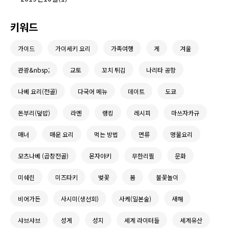
키워드
가이드
가이세키 요리
가족여행
게
겨울
관광&nbsp;
교토
꼬치 튀김
나리타 공항
나베 요리(전골)
다국어 메뉴
데이트
도쿄
돈부리(덮밥)
라멘
랭킹
레시피
마쓰자카규
매너
매운 요리
먹는 방법
면류
명물요리
모츠나베 (곱창전골)
몬자야키
무한리필
문화
미쉐린
미즈타키
벚꽃
봄
불꽃놀이
비어가든
사시미(생선회)
사케(일본술)
새해
샤브샤브
성게
성지
세계 라이터들
세계유산