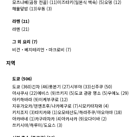
모츠나베(곱창 전골) (11)
미즈타키(일본식 백숙) (5)
오뎅 (12)
해물덮밥 (13)
우동 (3)
라멘 (21)
라멘 (21)
그 외 요리 (7)
비건・베지테리언・마크로비 (7)
지역
도쿄 (506)
도쿄 (360)
긴자 (46)
롯본기 (27)
시부야 (33)
신주쿠 (50)
아사쿠사 (22)
에비스 (9)
쓰키지 (5)
도쿄 관광 명소 (5)
우에노 (29)
아키하바라 (9)
이케부쿠로 (12)
지유가오카/덴엔초후/나카메구로 (7)
시모키타자와 (4)
키치조지 (3)
타치카와 (1)
오모테산도/하라주쿠/아오야마 (18)
아카바네 (1)
카구라자카 (4)
아카사카 (9)
오다이바 (2)
쓰키시마/하루미/도요스 (3)