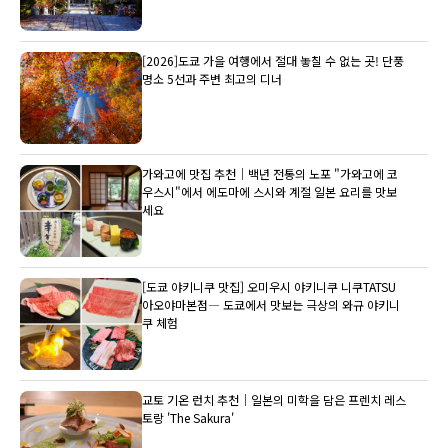
[2026]도쿄 가을 여행에서 절대 놓칠 수 없는 곳! 단풍
명소 5선과 주변 최고의 디너
가와고에 맛집 추천｜백년 전통의 노포 "가와고에 코
우스시"에서 에도마에 스시와 계절 일본 요리를 맛보
세요
[도쿄 야키니쿠 맛집] 오미우시 야키니쿠 니쿠TATSU
아오야마본점― 도쿄에서 맛보는 극상의 와규 야키니
쿠 체험
교토 기온 런치 추천｜일본의 미학을 담은 프렌치 레스
토랑 'The Sakura'