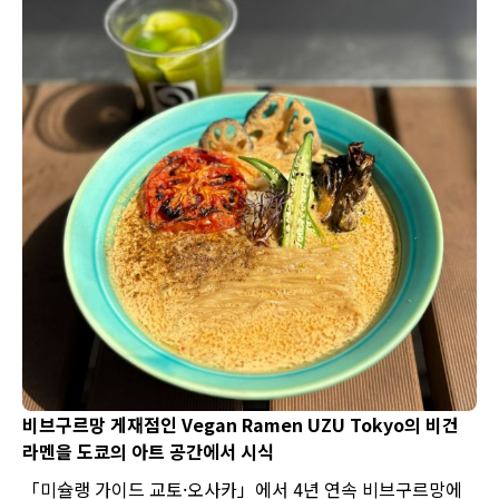
비브구르망 게재점인 Vegan Ramen UZU Tokyo의 비건
라멘을 도쿄의 아트 공간에서 시식
「미슐랭 가이드 교토·오사카」에서 4년 연속 비브구르망에