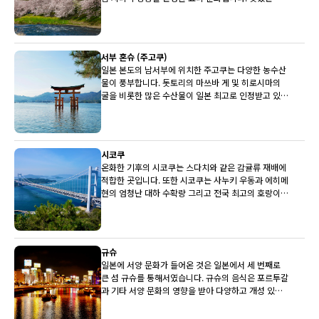
다 쇠고기, 세계적으로 유명한 후지산과 유명한 사케
양조장이 상당수 주부에 있습니다.
서부 혼슈 (주고쿠)
일본 본도의 남서부에 위치한 주고쿠는 다양한 농수산
물이 풍부합니다. 돗토리의 마쓰바 게 및 히로시마의
굴을 비롯한 많은 수산물이 일본 최고로 인정받고 있습
니다. 배와 뮈스카(백포도주)도 최상품입니다.
시코쿠
온화한 기후의 시코쿠는 스다치와 같은 감귤류 재배에
적합한 곳입니다. 또한 시코쿠는 사누키 우동과 에히메
현의 엄청난 대하 수확량 그리고 전국 최고의 호랑이
복어로도 유명합니다.
규슈
일본에 서양 문화가 들어온 것은 일본에서 세 번째로
큰 섬 규슈를 통해서였습니다. 규슈의 음식은 포르투갈
과 기타 서양 문화의 영향을 받아 다양하고 개성 있는
전통을 갖고 있습니다.