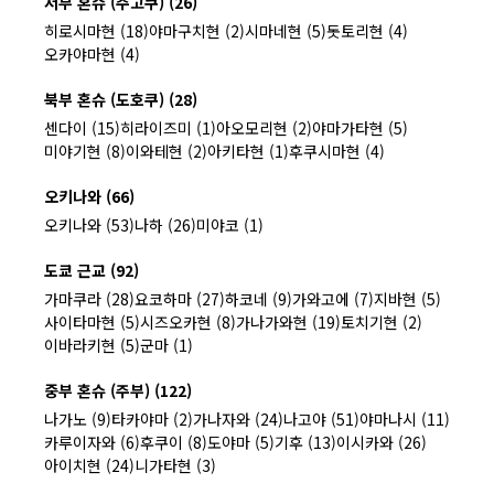
서부 혼슈 (주고쿠) (26)
히로시마현 (18)
야마구치현 (2)
시마네현 (5)
돗토리현 (4)
오카야마현 (4)
북부 혼슈 (도호쿠) (28)
센다이 (15)
히라이즈미 (1)
아오모리현 (2)
야마가타현 (5)
미야기현 (8)
이와테현 (2)
아키타현 (1)
후쿠시마현 (4)
오키나와 (66)
오키나와 (53)
나하 (26)
미야코 (1)
도쿄 근교 (92)
가마쿠라 (28)
요코하마 (27)
하코네 (9)
가와고에 (7)
지바현 (5)
사이타마현 (5)
시즈오카현 (8)
가나가와현 (19)
토치기현 (2)
이바라키현 (5)
군마 (1)
중부 혼슈 (주부) (122)
나가노 (9)
타카야마 (2)
가나자와 (24)
나고야 (51)
야마나시 (11)
카루이자와 (6)
후쿠이 (8)
도야마 (5)
기후 (13)
이시카와 (26)
아이치현 (24)
니가타현 (3)