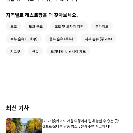
지역별로 레스토랑을 더 찾아보세요.
도쿄
도쿄 근교
교토 및 오사카 지역
홋카이도
북부 혼슈 (도호쿠)
중부 혼슈 (주부)
서부 혼슈 (주고쿠)
시코쿠
규슈
오키나와 및 난세이 제도
최신 기사
[2026]홋카이도 가을 여행에서 절대 놓칠 수 없는 곳!
삿포로·오타루 단풍 명소 5선과 주변 최고의 디너