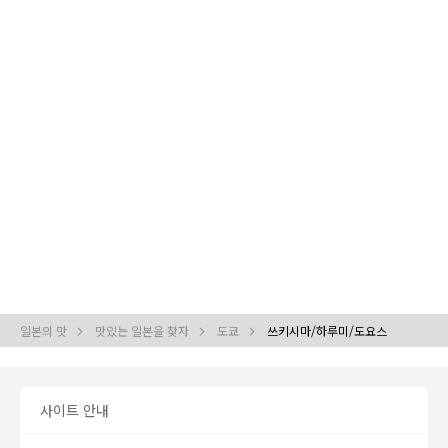
일본의 맛
맛있는 일본을 찾자
도쿄
쓰키시마/하루미/도요스
사이트 안내