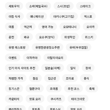
세토우치
소바(메밀국수)
스시(초밥)
스테이크
아침 식사
애니메이션
야키니쿠(고기집)
엑스포
여름
역근처
영어 가능
오모테나시
오사카
온천
와규
요쇼쿠(양식)
위생적인
위스키
유명 레스토랑
유명한관광장소주변
유바(두부껍질)
이벤트
이자카야
이탈리아요리
인기 미식 사이트 추천
일본술(사케)
일식
장어
저렴한 가격
점심
접근성
조미료
중식
징기스칸
철판구이
초여름
추천 코스
축제
카운터석
캇포 요리
쿠시카츠
테이크아웃
편리한장소
포토존
프랑스식
향토 요리