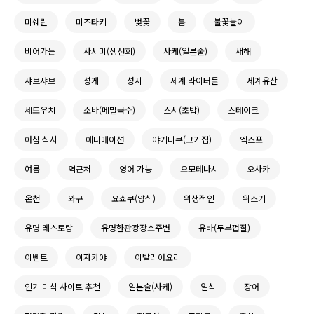
미쉐린
미즈타키
벚꽃
봄
불꽃놀이
비어가든
사시미(생선회)
사케(일본술)
새해
샤브샤브
성게
성지
세계 라이터들
세계유산
세토우치
소바(메밀국수)
스시(초밥)
스테이크
아침 식사
애니메이션
야키니쿠(고기집)
엑스포
여름
역근처
영어 가능
오모테나시
오사카
온천
와규
요쇼쿠(양식)
위생적인
위스키
유명 레스토랑
유명한관광장소주변
유바(두부껍질)
이벤트
이자카야
이탈리아요리
인기 미식 사이트 추천
일본술(사케)
일식
장어