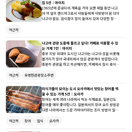
집 5선｜아이치
1965년에 준공되어 개축을 거쳐 오랜 세월 동안 나고
야 역 앞의 랜드마크로서 사람들에게 사랑받아 온 다이
나고야 빌딩. 음식점이 많이 들어서 있어 다양한 장르
의 미식을 즐길 수 있습니다. 그래서 이번에는 나고야
관광 중에 들르기 편리한 다이 나고야 빌딩에 있는 추
역근처
천 미식점을 소개합니다.
나고야 관광 도중에 들르고 싶다! 카페로 이용할 수 있
는 가게 7선｜아이치
중부 지방 최대의 도시인 나고야는 나고야 성을 비롯해
볼거리가 많아 국내외에서 많은 관광객이 방문합니다.
충분히 관광을 하고 피곤해지면, 카페에서 잠시 휴식을
취하지 않겠습니까? 맛있는 음료와 가벼운 식사, 케이
크와 화과자 등 배와 마음을 치유해주는 메뉴가 기대되
역근처
유명한관광장소주변
는 카페를 소개합니다.
미식가들이 모이는 도시 오사카에서 맛있는 장어를 먹
을 수 있는 가게 5선｜오사카
장어는 세계 여러 나라에서 먹는 식재료로, 일본인도
장어를 매우 좋아합니다. 일본에서의 장어 요리 방법은
다른 나라에서는 드문 가바야키라는 조리 방법이 일반
적입니다. 달콤하고 짭짤한 소스가 구워진 고소한 맛은
지금까지의 장어 이미지와는 다를 것입니다. 미식가들
역근처
장어
일식
오사카
이 모이는 도시인 오사카에서 맛있는 장어를 먹어봅시
다.