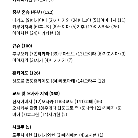
중부 혼슈 (주부) (122)
나가노 (9)
타카야마 (2)
가나자와 (24)
나고야 (51)
야마나시 (11)
카루이자와 (6)
후쿠이 (8)
도야마 (5)
기후 (13)
이시카와 (26)
아이치현 (24)
니가타현 (3)
규슈 (100)
후쿠오카 (72)
하카타 (39)
구마모토 (13)
오이타 (6)
가고시마 (3)
미야자키 (3)
사가 (4)
나가사키 (7)
홋카이도 (126)
삿포로 (56)
홋카이도 (84)
하코다테 (14)
오타루 (12)
교토 및 오사카 지역 (368)
신사이바시 (12)
오사카 (185)
교토 (141)
고베 (36)
오사카부 관광 (8)
우메다 (16)
교토 역 (6)
나라 (21)
히메지 (6)
미에 (7)
효고현 (14)
시가현 (2)
시코쿠 (5)
도쿠시마현 (1)
카가와현 (3)
에히메현 (4)
고치현 (1)