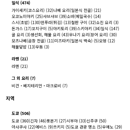
일식 (474)
가이세키(코스요리) (32)
나베 요리(일본식 전골) (21)
오코노미야키 (25)
샤브샤브 (39)
소바(메밀국수) (14)
스시(초밥) (130)
덴푸라(튀김) (13)
철판 구이 (32)
쇼진 요리 (3)
돈가스 (17)
꼬치구이 (5)
야키토리 (39)
스키야키 (34)
일식 (147)
굴 요리 (3)
생선회, 해물 요리 (43)
우나기 요리(장어 요리) (30)
모츠나베(곱창 전골) (11)
미즈타키(일본식 백숙) (5)
오뎅 (12)
해물덮밥 (13)
우동 (3)
라멘 (21)
라멘 (21)
그 외 요리 (7)
비건・베지테리언・마크로비 (7)
지역
도쿄 (506)
도쿄 (360)
긴자 (46)
롯본기 (27)
시부야 (33)
신주쿠 (50)
아사쿠사 (22)
에비스 (9)
쓰키지 (5)
도쿄 관광 명소 (5)
우에노 (29)