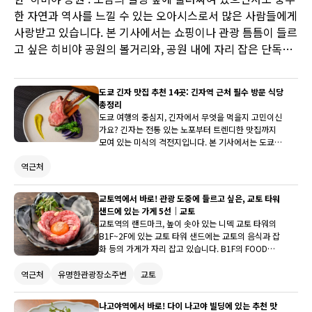
한 자연과 역사를 느낄 수 있는 오아시스로서 많은 사람들에게
사랑받고 있습니다. 본 기사에서는 쇼핑이나 관광 틈틈이 들르
고 싶은 히비야 공원의 볼거리와, 공원 내에 자리 잡은 단독주
택 레스토랑 '히비야 팰리스'를 비롯한 주변의 추천 레스토랑
을 소개합니다.
도쿄 긴자 맛집 추천 14곳: 긴자역 근처 필수 방문 식당
총정리
도쿄 여행의 중심지, 긴자에서 무엇을 먹을지 고민이신
가요? 긴자는 전통 있는 노포부터 트렌디한 맛집까지
모여 있는 미식의 격전지입니다. 본 기사에서는 도쿄
긴자 맛집 중에서도 현지인과 관광객 모두에게 사랑받
역근처
는 14곳의 식당을 엄선했습니다. 스시, 야키니쿠, 철판
요리, 장어, 정통 일식 등 다양한 장르의 긴자 맛집 추천
리스트를 통해 실패 없는 완벽한 식사를 즐겨보세요.
교토역에서 바로! 관광 도중에 들르고 싶은, 교토 타워
긴자역 맛집을 찾는 분들께 최고의 가이드가 될 것입니
샌드에 있는 가게 5선｜교토
다.
교토역의 랜드마크, 높이 솟아 있는 니덱 교토 타워의
B1F~2F에 있는 교토 타워 샌드에는 교토의 음식과 잡
화 등의 가게가 자리 잡고 있습니다. B1F의 FOOD
HALL에는 음식점이 많이 있어 관광객과 현지인들로 붐
빕니다. 관광 도중에 잠시 들러서 가볍게 교토의 맛을
역근처
유명한관광장소주변
교토
즐겨보세요.
나고야역에서 바로! 다이 나고야 빌딩에 있는 추천 맛