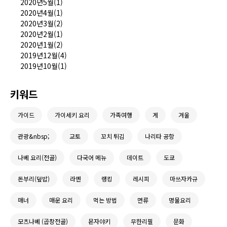
2020년5월(1)
2020년4월(1)
2020년3월(2)
2020년2월(1)
2020년1월(2)
2019년12월(4)
2019년10월(1)
키워드
가이드
가이세키 요리
가족여행
게
겨울
관광&nbsp;
교토
꼬치 튀김
나리타 공항
나베 요리(전골)
다국어 메뉴
데이트
도쿄
돈부리(덮밥)
라멘
랭킹
레시피
마쓰자카규
매너
매운 요리
먹는 방법
면류
명물요리
모츠나베 (곱창전골)
몬자야키
무한리필
문화