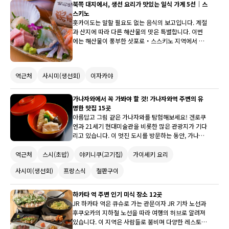
북쪽 대지에서, 생선 요리가 맛있는 일식 가게 5선｜스
스키노
홋카이도는 말할 필요도 없는 음식의 보고입니다. 계절
과 산지에 따라 다른 해산물의 맛은 특별합니다. 이번
에는 해산물이 풍부한 삿포로・스스키노 지역에서 생
선 요리에 신경 쓰는 가게를 찾아보았습니다. 회는 물
론, 조림 요리나 구운 생선 등, 술과 함께 즐길 수 있는
가게를 소개합니다.
역근처
사시미(생선회)
이자카야
가나자와에서 꼭 가봐야 할 것! 가나자와역 주변의 유
명한 맛집 15곳
아름답고 그림 같은 가나자와를 탐험해보세요! 겐로쿠
엔과 21세기 현대미술관을 비롯한 많은 관광지가 기다
리고 있습니다. 이 멋진 도시를 방문하는 동안, 가나자
와 역 근처의 15곳 맛집 중 적어도 하나는 꼭 시도해 보
세요.
역근처
스시(초밥)
야키니쿠(고기집)
가이세키 요리
사시미(생선회)
프랑스식
철판구이
하카타 역 주변 인기 미식 장소 12곳
JR 하카타 역은 큐슈로 가는 관문이자 JR 기차 노선과
후쿠오카의 지하철 노선을 따라 여행의 허브로 알려져
있습니다. 이 지역은 사람들로 붐비며 다양한 레스토랑