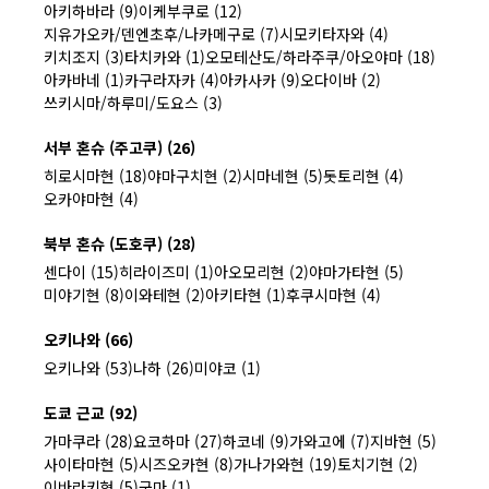
아키하바라 (9)
이케부쿠로 (12)
지유가오카/덴엔초후/나카메구로 (7)
시모키타자와 (4)
키치조지 (3)
타치카와 (1)
오모테산도/하라주쿠/아오야마 (18)
아카바네 (1)
카구라자카 (4)
아카사카 (9)
오다이바 (2)
쓰키시마/하루미/도요스 (3)
서부 혼슈 (주고쿠) (26)
히로시마현 (18)
야마구치현 (2)
시마네현 (5)
돗토리현 (4)
오카야마현 (4)
북부 혼슈 (도호쿠) (28)
센다이 (15)
히라이즈미 (1)
아오모리현 (2)
야마가타현 (5)
미야기현 (8)
이와테현 (2)
아키타현 (1)
후쿠시마현 (4)
오키나와 (66)
오키나와 (53)
나하 (26)
미야코 (1)
도쿄 근교 (92)
가마쿠라 (28)
요코하마 (27)
하코네 (9)
가와고에 (7)
지바현 (5)
사이타마현 (5)
시즈오카현 (8)
가나가와현 (19)
토치기현 (2)
이바라키현 (5)
군마 (1)