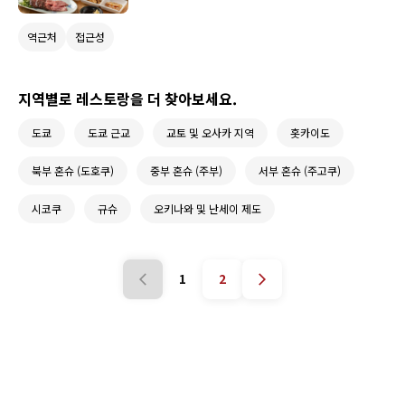
이 있습니다. 만약 여러분이 관광, 출장 또는 쇼핑을 위
해 이곳에 오게 된다면, 이러한 식당 중 몇 곳을 시도해
보세요. 모츠나베(내장 스튜), 소 혀, 고래 고기, 샤오롱
역근처
접근성
바오(중국 수프 만두)와 같은 다양한 요리를 맛보고 싶
어질 것입니다.
지역별로 레스토랑을 더 찾아보세요.
도쿄
도쿄 근교
교토 및 오사카 지역
홋카이도
북부 혼슈 (도호쿠)
중부 혼슈 (주부)
서부 혼슈 (주고쿠)
시코쿠
규슈
오키나와 및 난세이 제도
1
2