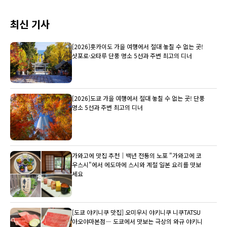
최신 기사
[2026]홋카이도 가을 여행에서 절대 놓칠 수 없는 곳!
삿포로·오타루 단풍 명소 5선과 주변 최고의 디너
[2026]도쿄 가을 여행에서 절대 놓칠 수 없는 곳! 단풍
명소 5선과 주변 최고의 디너
가와고에 맛집 추천｜백년 전통의 노포 "가와고에 코
우스시"에서 에도마에 스시와 계절 일본 요리를 맛보
세요
[도쿄 야키니쿠 맛집] 오미우시 야키니쿠 니쿠TATSU
아오야마본점― 도쿄에서 맛보는 극상의 와규 야키니