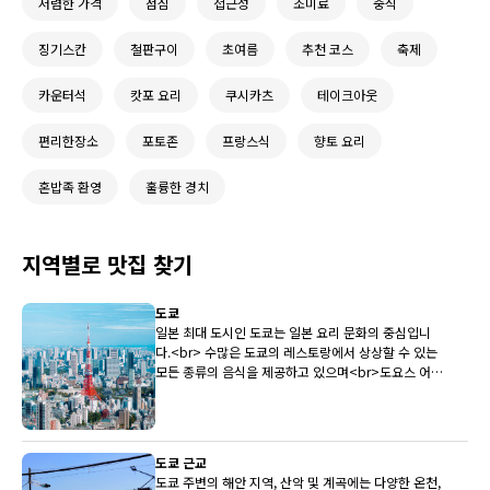
저렴한 가격
점심
접근성
조미료
중식
징기스칸
철판구이
초여름
추천 코스
축제
카운터석
캇포 요리
쿠시카츠
테이크아웃
편리한장소
포토존
프랑스식
향토 요리
혼밥족 환영
훌륭한 경치
지역별로 맛집 찾기
도쿄
일본 최대 도시인 도쿄는 일본 요리 문화의 중심입니
다.<br> 수많은 도쿄의 레스토랑에서 상상할 수 있는
모든 종류의 음식을 제공하고 있으며<br>도요스 어시
장은 전국 최상의 생선을 레스토랑에 지속적으로 제공
하고 있습니다.
도쿄 근교
도쿄 주변의 해안 지역, 산악 및 계곡에는 다양한 온천,