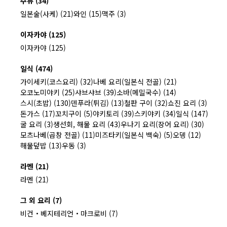
주류 (34)
일본술(사케) (21)
와인 (15)
맥주 (3)
이자카야 (125)
이자카야 (125)
일식 (474)
가이세키(코스요리) (32)
나베 요리(일본식 전골) (21)
오코노미야키 (25)
샤브샤브 (39)
소바(메밀국수) (14)
스시(초밥) (130)
덴푸라(튀김) (13)
철판 구이 (32)
쇼진 요리 (3)
돈가스 (17)
꼬치구이 (5)
야키토리 (39)
스키야키 (34)
일식 (147)
굴 요리 (3)
생선회, 해물 요리 (43)
우나기 요리(장어 요리) (30)
모츠나베(곱창 전골) (11)
미즈타키(일본식 백숙) (5)
오뎅 (12)
해물덮밥 (13)
우동 (3)
라멘 (21)
라멘 (21)
그 외 요리 (7)
비건・베지테리언・마크로비 (7)