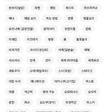
돈부리(덮밥)
라멘
랭킹
레시피
마쓰자카규
매너
매운 요리
먹는 방법
면류
명물요리
모츠나베 (곱창전골)
몬자야키
무한리필
문화
미쉐린
미즈타키
벚꽃
봄
불꽃놀이
비어가든
사시미(생선회)
사케(일본술)
새해
샤브샤브
성게
성지
세계 라이터들
세계유산
세토우치
소바(메밀국수)
스시(초밥)
스테이크
아침 식사
애니메이션
야키니쿠(고기집)
엑스포
여름
역근처
영어 가능
오모테나시
오사카
온천
와규
요쇼쿠(양식)
위생적인
위스키