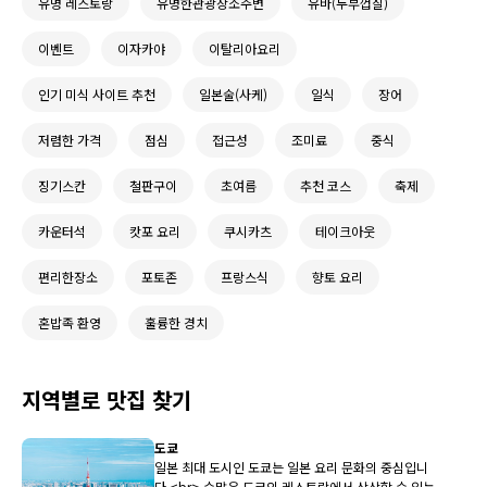
유명 레스토랑
유명한관광장소주변
유바(두부껍질)
이벤트
이자카야
이탈리아요리
인기 미식 사이트 추천
일본술(사케)
일식
장어
저렴한 가격
점심
접근성
조미료
중식
징기스칸
철판구이
초여름
추천 코스
축제
카운터석
캇포 요리
쿠시카츠
테이크아웃
편리한장소
포토존
프랑스식
향토 요리
혼밥족 환영
훌륭한 경치
지역별로 맛집 찾기
도쿄
일본 최대 도시인 도쿄는 일본 요리 문화의 중심입니
다.<br> 수많은 도쿄의 레스토랑에서 상상할 수 있는