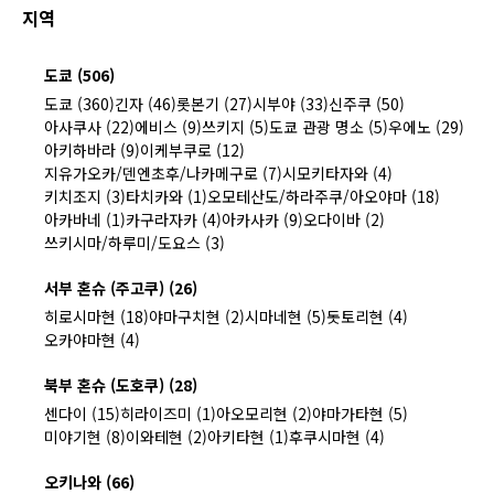
지역
도쿄 (506)
도쿄 (360)
긴자 (46)
롯본기 (27)
시부야 (33)
신주쿠 (50)
아사쿠사 (22)
에비스 (9)
쓰키지 (5)
도쿄 관광 명소 (5)
우에노 (29)
아키하바라 (9)
이케부쿠로 (12)
지유가오카/덴엔초후/나카메구로 (7)
시모키타자와 (4)
키치조지 (3)
타치카와 (1)
오모테산도/하라주쿠/아오야마 (18)
아카바네 (1)
카구라자카 (4)
아카사카 (9)
오다이바 (2)
쓰키시마/하루미/도요스 (3)
서부 혼슈 (주고쿠) (26)
히로시마현 (18)
야마구치현 (2)
시마네현 (5)
돗토리현 (4)
오카야마현 (4)
북부 혼슈 (도호쿠) (28)
센다이 (15)
히라이즈미 (1)
아오모리현 (2)
야마가타현 (5)
미야기현 (8)
이와테현 (2)
아키타현 (1)
후쿠시마현 (4)
오키나와 (66)