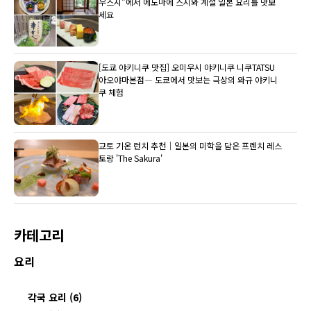
우스시"에서 에도마에 스시와 계절 일본 요리를 맛보
세요
[도쿄 야키니쿠 맛집] 오미우시 야키니쿠 니쿠TATSU
아오야마본점― 도쿄에서 맛보는 극상의 와규 야키니
쿠 체험
교토 기온 런치 추천｜일본의 미학을 담은 프렌치 레스
토랑 'The Sakura'
카테고리
요리
각국 요리 (6)