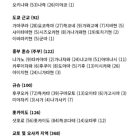
오키나와 (53)
나하 (26)
미야코 (1)
도쿄 근교 (92)
가마쿠라 (28)
요코하마 (27)
하코네 (9)
가와고에 (7)
지바현 (5)
사이타마현 (5)
시즈오카현 (8)
가나가와현 (19)
토치기현 (2)
이바라키현 (5)
군마 (1)
중부 혼슈 (주부) (122)
나가노 (9)
타카야마 (2)
가나자와 (24)
나고야 (51)
야마나시 (11)
카루이자와 (6)
후쿠이 (8)
도야마 (5)
기후 (13)
이시카와 (26)
아이치현 (24)
니가타현 (3)
규슈 (100)
후쿠오카 (72)
하카타 (39)
구마모토 (13)
오이타 (6)
가고시마 (3)
미야자키 (3)
사가 (4)
나가사키 (7)
홋카이도 (126)
삿포로 (56)
홋카이도 (84)
하코다테 (14)
오타루 (12)
교토 및 오사카 지역 (368)