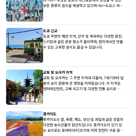
모든 종류의 음식을 제공하고 있으며<br>도요스 어시
장은 전국 최상의 생선을 레스토랑에 지속적으로 제공
하고 있습니다.
도쿄 근교
도쿄 주변의 해안 지역, 산악 및 계곡에는 다양한 온천,
스키장과 같은 관광 명소가 즐비하며, 현지에서만 맛볼
수 있는 고유한 음식도 즐길 수 있습니다.
교토 및 오사카 지역
교토 및 오사카는 그 주변 지역과 더불어, 7세기부터 일
본의 요리 문화에 큰 영향을 끼쳐왔습니다. 이 지역은
엔터테인먼트, 고베 쇠고기 및 다양한 전통 요리로 유
명합니다.
홋카이도
홋카이도는 쌀, 육류, 채소, 생선 및 과일과 같은 양질의
다양한 농수산물의 원산지입니다. 홋카이도의 인기 있
는 요리로는 로바타야키(꼬치에 끼워 천천히 구운 음
식)와 삿포로 미소 라멘이 있습니다.