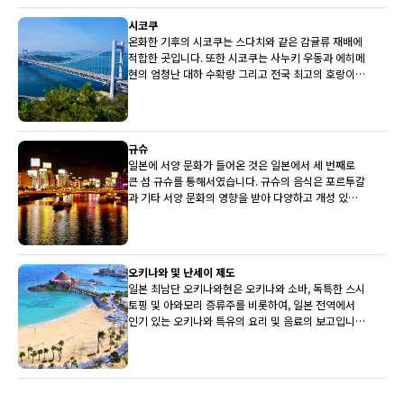
시코쿠
온화한 기후의 시코쿠는 스다치와 같은 감귤류 재배에
적합한 곳입니다. 또한 시코쿠는 사누키 우동과 에히메
현의 엄청난 대하 수확량 그리고 전국 최고의 호랑이
복어로도 유명합니다.
규슈
일본에 서양 문화가 들어온 것은 일본에서 세 번째로
큰 섬 규슈를 통해서였습니다. 규슈의 음식은 포르투갈
과 기타 서양 문화의 영향을 받아 다양하고 개성 있는
전통을 갖고 있습니다.
오키나와 및 난세이 제도
일본 최남단 오키나와현은 오키나와 소바, 독특한 스시
토핑 및 아와모리 증류주를 비롯하여, 일본 전역에서
인기 있는 오키나와 특유의 요리 및 음료의 보고입니
다.