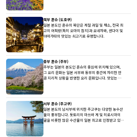
북부 혼슈 (도호쿠)
일본 본도인 혼슈의 북단은 계절 과일 및 채소, 전국 최
고의 어획량(특히 오마의 참치)과 요네자와, 센다이 및
야마가타의 맛있는 쇠고기로 유명합니다.
중부 혼슈 (주부)
주부는 일본의 본도인 혼슈의 중심에 위치해 있으며,
그 요리 문화는 일본 서부와 동부의 중간에 자리한 만
큼 지리적 상황을 반영한 요리 문화입니다. 맛있는 히
다 쇠고기, 세계적으로 유명한 후지산과 유명한 사케
양조장이 상당수 주부에 있습니다.
서부 혼슈 (주고쿠)
일본 본도의 남서부에 위치한 주고쿠는 다양한 농수산
물이 풍부합니다. 돗토리의 마쓰바 게 및 히로시마의
굴을 비롯한 많은 수산물이 일본 최고로 인정받고 있습
니다. 배와 뮈스카(백포도주)도 최상품입니다.