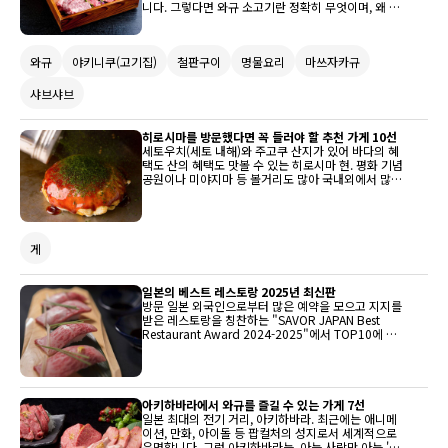
니다. 그렇다면 와규 소고기란 정확히 무엇이며, 왜 그
렇게 특별한가요? 이 기사에서는 와규에 대해 알아야
할 모든 것, 그 뒤에 있는 역사, 중요한 용어들, 그리고
소고기 등급 시스템을 설명할 것입니다. 또한 일본에서
와규
야키니쿠(고기집)
철판구이
명물요리
마쓰자카규
맛있는 와규 소고기를 시도해 볼 수 있는 최고의 장소
들을 추천할 것입니다!
샤브샤브
히로시마를 방문했다면 꼭 들러야 할 추천 가게 10선
세토우치(세토 내해)와 주고쿠 산지가 있어 바다의 혜
택도 산의 혜택도 맛볼 수 있는 히로시마 현. 평화 기념
공원이나 미야지마 등 볼거리도 많아 국내외에서 많은
관광객이 방문합니다. 이번에는 히로시마에 오면 들르
고 싶은 추천 가게를 소개합니다. 히로시마 스타일의
오코노미야키를 비롯해 세토 내해의 생선이나 히로시
마 소 등, 히로시마의 맛있는 것을 즐겨봅시다.
게
일본의 베스트 레스토랑 2025년 최신판
방문 일본 외국인으로부터 많은 예약을 모으고 지지를
받은 레스토랑을 칭찬하는 "SAVOR JAPAN Best
Restaurant Award 2024-2025"에서 TOP10에 선
정된 가게를 소개합니다. 일본을 방문한다면 꼭 가봐야
할 명점들입니다. 모든 레스토랑은 아래에서 예약할 수
있습니다. 어떤 가게도 인기 있는 곳이므로, 미리 예약
하는 것을 추천합니다.
아키하바라에서 와규를 즐길 수 있는 가게 7선
일본 최대의 전기 거리, 아키하바라. 최근에는 애니메
이션, 만화, 아이돌 등 팝컬처의 성지로서 세계적으로
유명합니다. 그런 아키하바라는, 아는 사람만 아는 '와