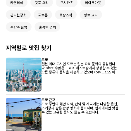
카운터석
캇포 요리
쿠시카츠
테이크아웃
편리한장소
포토존
프랑스식
향토 요리
혼밥족 환영
훌륭한 경치
지역별로 맛집 찾기
도쿄
일본 최대 도시인 도쿄는 일본 요리 문화의 중심입니
다.<br> 수많은 도쿄의 레스토랑에서 상상할 수 있는
모든 종류의 음식을 제공하고 있으며<br>도요스 어시
장은 전국 최상의 생선을 레스토랑에 지속적으로 제공
하고 있습니다.
도쿄 근교
도쿄 주변의 해안 지역, 산악 및 계곡에는 다양한 온천,
스키장과 같은 관광 명소가 즐비하며, 현지에서만 맛볼
수 있는 고유한 음식도 즐길 수 있습니다.