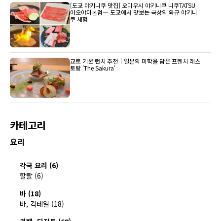
[도쿄 야키니쿠 맛집] 오미우시 야키니쿠 니쿠TATSU
아오야마본점― 도쿄에서 맛보는 극상의 와규 야키니
쿠 체험
교토 기온 런치 추천｜일본의 미학을 담은 프렌치 레스
토랑 'The Sakura'
카테고리
요리
각국 요리 (6)
할랄 (6)
바 (18)
바, 칵테일 (18)