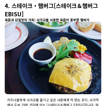
4. 스테이크・햄버그[스테이크＆햄버그
EBISU]
육즙과 감칠맛이 가득! 사가규를 사용한 육즙이 풍부한 햄버거
리즈너블하게 사가규를 즐기고 싶은 사람에게 딱 맞는 곳이, 사가역
에서 도보 19분 거리에 있는 [스테이크＆햄버그 EBISU]입니다. 엄