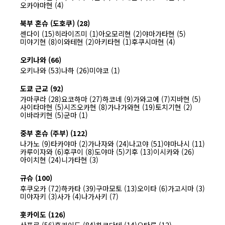
오카야마현 (4)
북부 혼슈 (도호쿠) (28)
센다이 (15)
히라이즈미 (1)
아오모리현 (2)
야마가타현 (5)
미야기현 (8)
이와테현 (2)
아키타현 (1)
후쿠시마현 (4)
오키나와 (66)
오키나와 (53)
나하 (26)
미야코 (1)
도쿄 근교 (92)
가마쿠라 (28)
요코하마 (27)
하코네 (9)
가와고에 (7)
지바현 (5)
사이타마현 (5)
시즈오카현 (8)
가나가와현 (19)
토치기현 (2)
이바라키현 (5)
군마 (1)
중부 혼슈 (주부) (122)
나가노 (9)
타카야마 (2)
가나자와 (24)
나고야 (51)
야마나시 (11)
카루이자와 (6)
후쿠이 (8)
도야마 (5)
기후 (13)
이시카와 (26)
아이치현 (24)
니가타현 (3)
규슈 (100)
후쿠오카 (72)
하카타 (39)
구마모토 (13)
오이타 (6)
가고시마 (3)
미야자키 (3)
사가 (4)
나가사키 (7)
홋카이도 (126)