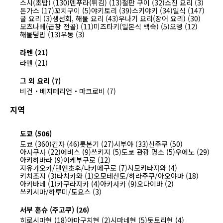
스시(초밥) (130)
덴푸라(튀김) (13)
철판 구이 (32)
쇼진 요리 (3)
돈가스 (17)
꼬치구이 (5)
야키토리 (39)
스키야키 (34)
일식 (147)
굴 요리 (3)
생선회, 해물 요리 (43)
우나기 요리(장어 요리) (30)
모츠나베(곱창 전골) (11)
미즈타키(일본식 백숙) (5)
오뎅 (12)
해물덮밥 (13)
우동 (3)
라멘 (21)
라멘 (21)
그 외 요리 (7)
비건・베지테리언・마크로비 (7)
지역
도쿄 (506)
도쿄 (360)
긴자 (46)
롯본기 (27)
시부야 (33)
신주쿠 (50)
아사쿠사 (22)
에비스 (9)
쓰키지 (5)
도쿄 관광 명소 (5)
우에노 (29)
아키하바라 (9)
이케부쿠로 (12)
지유가오카/덴엔초후/나카메구로 (7)
시모키타자와 (4)
키치조지 (3)
타치카와 (1)
오모테산도/하라주쿠/아오야마 (18)
아카바네 (1)
카구라자카 (4)
아카사카 (9)
오다이바 (2)
쓰키시마/하루미/도요스 (3)
서부 혼슈 (주고쿠) (26)
히로시마현 (18)
야마구치현 (2)
시마네현 (5)
돗토리현 (4)