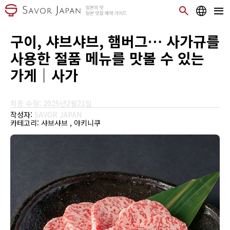
구이, 샤브샤브, 햄버그… 사가규를
사용한 절품 메뉴를 맛볼 수 있는
가게｜사가
최종 수정: 2025년2월21일
작성자:
SAVOR JAPAN
카테고리:
샤브샤브
야키니쿠