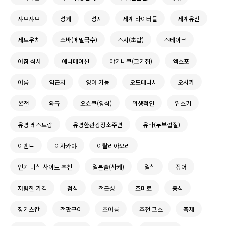
샤브샤브
성게
성지
세계 라이터들
세계유산
세토우치
소바(메밀국수)
스시(초밥)
스테이크
아침 식사
애니메이션
야키니쿠(고기집)
엑스포
여름
역근처
영어 가능
오모테나시
오사카
온천
와규
요쇼쿠(양식)
위생적인
위스키
유명 레스토랑
유명한관광장소주변
유바(두부껍질)
이벤트
이자카야
이탈리아요리
인기 미식 사이트 추천
일본술(사케)
일식
장어
저렴한 가격
점심
접근성
조미료
중식
징기스칸
철판구이
초여름
추천 코스
축제