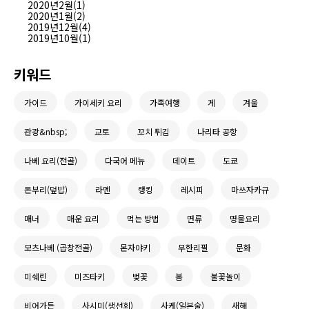
2020년2월(1)
2020년1월(2)
2019년12월(4)
2019년10월(1)
키워드
가이드
가이세키 요리
가족여행
게
겨울
관광&nbsp;
교토
꼬치 튀김
나리타 공항
나베 요리(전골)
다국어 메뉴
데이트
도쿄
돈부리(덮밥)
라멘
랭킹
레시피
마쓰자카규
매너
매운 요리
먹는 방법
면류
명물요리
모츠나베 (곱창전골)
몬자야키
무한리필
문화
미쉐린
미즈타키
벚꽃
봄
불꽃놀이
비어가든
사시미(생선회)
사케(일본술)
새해