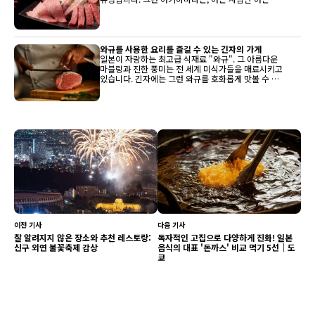
규'를 즐길 수 있는 거리이기도 합니다. 쇼핑이나 관광
이 끝난 후에는 꼭 바비큐, 스테이크, 스키야키, 와규 초
밥을 맛보세요.
와규를 사용한 요리를 즐길 수 있는 긴자의 가게
일본이 자랑하는 최고급 식재료 "와규". 그 아름다운
마블링과 진한 풍미는 전 세계 미식가들을 매료시키고
있습니다. 긴자에는 그런 와규를 호화롭게 맛볼 수 있
는 명점들이 모여 있습니다. 이번에는 샤브샤브, 구이,
스테이크 등 와규의 매력을 충분히 만끽할 수 있는 가
게를 소개합니다.
이전 기사
다음 기사
잘 알려지지 않은 장소와 추천 레스토랑:
독자적인 고집으로 다양하게 진화! 일본
신구 외연 불꽃축제 감상
음식의 대표 '돈까스' 비교 먹기 5선｜도
쿄