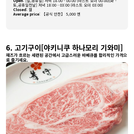
Open
:
[일,공휴일] 저녁 18:00 - 00:00 (라스트 오더 00:00)[화 -
토,공휴일전날] 저녁 18:00 - 03:00 (라스트 오더 03:00)
Closed
:
월
Average price
:
【공식 만찬】 5,000 엔
6. 고기구이[야키니쿠 하나모리 기와미]
재즈가 흐르는 세련된 공간에서 고급스러운 바베큐를 합리적인 가격으
로 즐기세요.